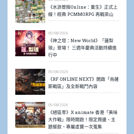
《水滸歷險Online：重生》正式上
線！經典 PCMMORPG 再戰梁山
05/08/2026
《神之塔：New World》「蓮梨
琅」登場！ 三週年慶典活動持續進
行中
05/08/2026
《RF ONLINE NEXT》開啟「烏薩
斯戰區」及全新戰鬥內容
05/08/2026
《絕區零》X animate 香港「美味
大作戰」限時開跑！限定周邊、主
題餐飲、專屬虛寶一次蒐集