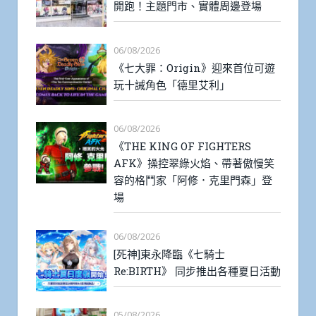
開跑！主題門市、實體周邊登場
06/08/2026
《七大罪：Origin》迎來首位可遊
玩十誡角色「德里艾利」
06/08/2026
《THE KING OF FIGHTERS
AFK》操控翠綠火焰、帶著傲慢笑
容的格鬥家「阿修．克里門森」登
場
06/08/2026
[死神]東永降臨《七騎士
Re:BIRTH》 同步推出各種夏日活動
05/08/2026