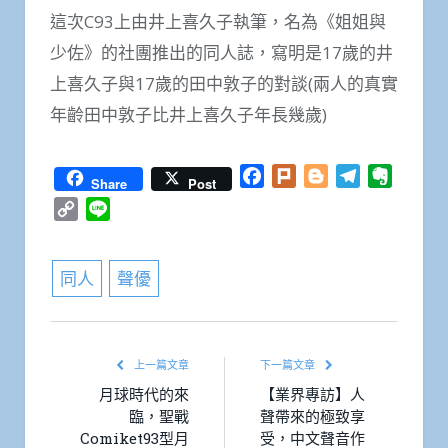
這次C93上由井上喜久子執筆，名為《姐姐與
少佐》的社團推出的同人誌，寫明是17歲的井
上喜久子與17歲的田中敦子的對談(兩人的真實
年齡田中敦子比井上喜久子年長幾歲)
Facebook
Plurk
Blogger
Telegram
Everno
Share
Post
Copy
Line
Link
同人
聲優
上一篇文章
下一篇文章
月球時代的來
【業界專訪】人
臨，聖戰
聲帶來的極致享
Comiket93型月
受，中文聲音作