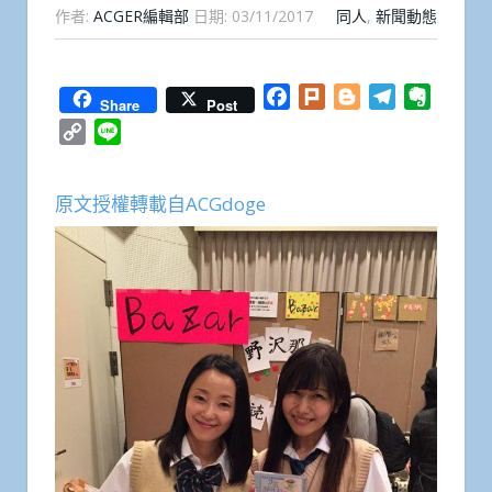
作者:
ACGER編輯部
日期:
03/11/2017
同人
,
新聞動態
Facebook
Plurk
Blogger
Telegram
Everno
Share
Post
Copy
Line
Link
原文授權轉載自ACGdoge