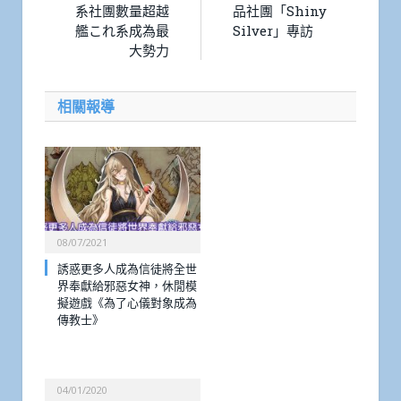
系社團數量超越
品社團「Shiny
艦これ系成為最
Silver」專訪
大勢力
相關報導
08/07/2021
誘惑更多人成為信徒將全世
界奉獻給邪惡女神，休閒模
擬遊戲《為了心儀對象成為
傳教士》
04/01/2020