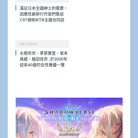
滿足日本全國紳士的需要，
因應性癖排行作家們集結
C97頒佈NTR主題合同誌
04/12/2019
水樹奈奈、茅原實里、坂本
真綾、植田佳奈…於2020年
迎來40歲的女性聲優一覽