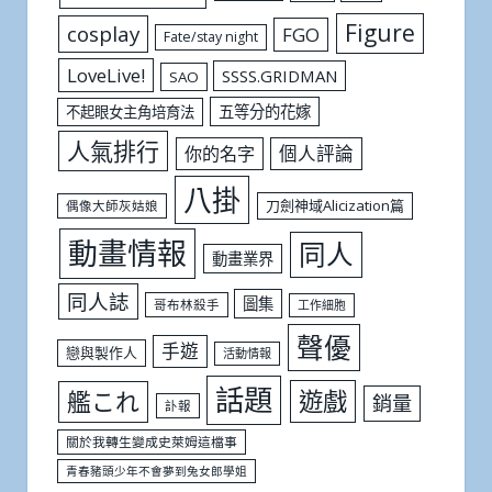
Figure
cosplay
FGO
Fate/stay night
LoveLive!
SSSS.GRIDMAN
SAO
五等分的花嫁
不起眼女主角培育法
人氣排行
個人評論
你的名字
八掛
刀劍神域Alicization篇
偶像大師灰姑娘
動畫情報
同人
動畫業界
同人誌
圖集
哥布林殺手
工作細胞
聲優
手遊
戀與製作人
活動情報
話題
遊戲
艦これ
銷量
訃報
關於我轉生變成史萊姆這檔事
青春豬頭少年不會夢到兔女郎學姐