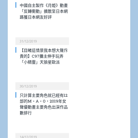
中國自主製作《月姫》動畫
「反轉衝動」擴散至日本網
路獲日本網友好評
31/12/2019
【目睹這情景我本想大聲斥
責的】C97攤主伸手玩弄
「小精靈」天狼星歐派
30/12/2019
只計算主要角色就已經有12
部的M・A・O，2019年女
聲優動畫主要角色出演作品
數排行
14/12/2019