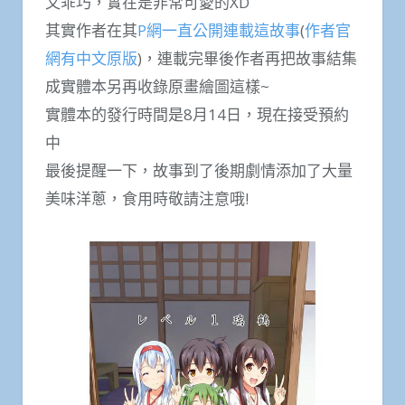
又乖巧，實在是非常可愛的XD
其實作者在其
P網一直公開連載這故事
(
作者官
網有中文原版
)，連載完畢後作者再把故事結集
成實體本另再收錄原畫繪圖這樣~
實體本的發行時間是8月14日，現在接受預約
中
最後提醒一下，故事到了後期劇情添加了大量
美味洋蔥，食用時敬請注意哦!