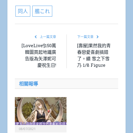
同人
艦これ
上一篇文章
下一篇文章
[LoveLive!]150萬
[壽屋]果然我的青
韓圜買起地鐵廣
春戀愛喜劇搞錯
告版為矢澤妮可
了。續 雪之下雪
慶祝生日!
乃 1/8 Figure
相關報導
08/07/2021