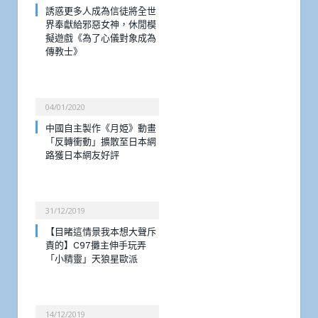
誘惑更多人成為信徒將全世
界奉獻給邪惡女神，休閒模
擬遊戲《為了心儀對象成為
傳教士》
04/01/2020
中國自主製作《月姫》動畫
「反轉衝動」擴散至日本網
路獲日本網友好評
31/12/2019
【目睹這情景我本想大聲斥
責的】C97攤主伸手玩弄
「小精靈」天狼星歐派
14/12/2019