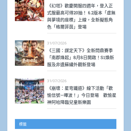
《幻塔》歡慶開服四週年，登入正
式服最高可得20抽！ 6.2版本「虛無
與夢境的座標」上線，全新擬態角
色「格爾菲茵」登場
31/07/2026
《三國：謀定天下》全新問鼎賽季
「南郡烽起」8月8日開啟！S1煥新
服及非遺蘇繡外觀新登場
31/07/2026
《崩壞：星穹鐵道》線下活動「歡
愉信號—嗶波！」今日登場 歡愉星
神阿哈降臨兒童新樂園
標籤