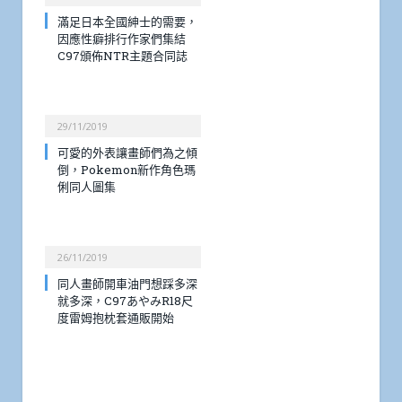
滿足日本全國紳士的需要，
因應性癖排行作家們集結
C97頒佈NTR主題合同誌
29/11/2019
可愛的外表讓畫師們為之傾
倒，Pokemon新作角色瑪
俐同人圖集
26/11/2019
同人畫師開車油門想踩多深
就多深，C97あやみR18尺
度雷姆抱枕套通販開始