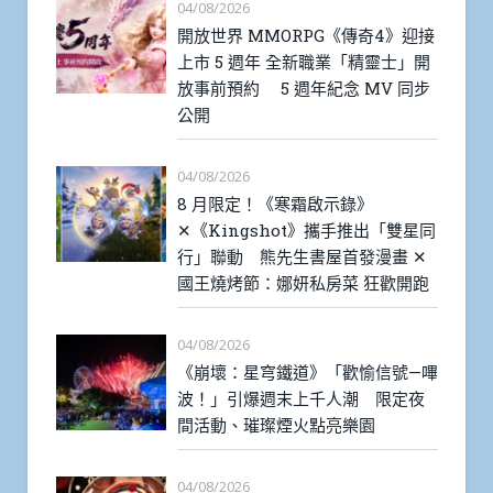
04/08/2026
開放世界 MMORPG《傳奇4》迎接
上市 5 週年 全新職業「精靈士」開
放事前預約 5 週年紀念 MV 同步
公開
04/08/2026
8 月限定！《寒霜啟示錄》
✕《Kingshot》攜手推出「雙星同
行」聯動 熊先生書屋首發漫畫 ✕
國王燒烤節：娜妍私房菜 狂歡開跑
04/08/2026
《崩壞：星穹鐵道》「歡愉信號—嗶
波！」引爆週末上千人潮 限定夜
間活動、璀璨煙火點亮樂園
04/08/2026