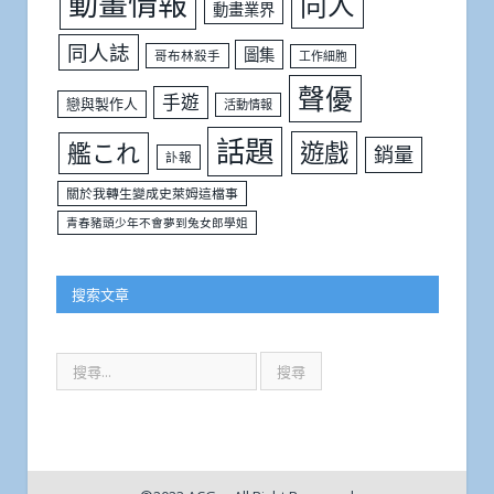
動畫情報
同人
動畫業界
同人誌
圖集
哥布林殺手
工作細胞
聲優
手遊
戀與製作人
活動情報
話題
遊戲
艦これ
銷量
訃報
關於我轉生變成史萊姆這檔事
青春豬頭少年不會夢到兔女郎學姐
搜索文章