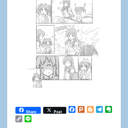
Facebook
Plurk
Blogger
Telegram
Everno
Share
Post
Copy
Line
Link