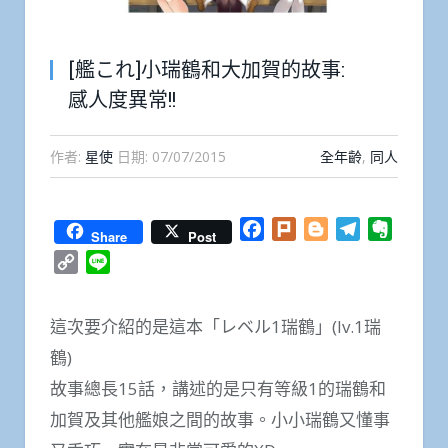
[艦これ]小瑞鶴和大加賀的故事:
感人度異常!!
作者:
星使
日期:
07/07/2015
全年齡
,
同人
Facebook
Plurk
Blogger
Telegram
Everno
Share
Post
Copy
Line
Link
這次要介紹的是這本「レベル1瑞鶴」(lv.1瑞
鶴)
故事總長15話，講述的是只有等級1的瑞鶴和
加賀及其他艦娘之間的故事。小小瑞鶴又懂事