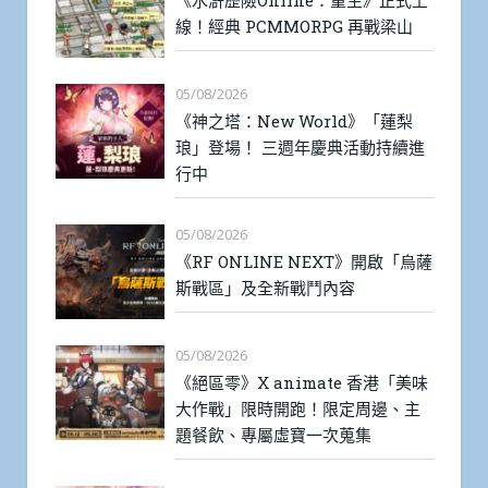
線！經典 PCMMORPG 再戰梁山
05/08/2026
《神之塔：New World》「蓮梨
琅」登場！ 三週年慶典活動持續進
行中
05/08/2026
《RF ONLINE NEXT》開啟「烏薩
斯戰區」及全新戰鬥內容
05/08/2026
《絕區零》X animate 香港「美味
大作戰」限時開跑！限定周邊、主
題餐飲、專屬虛寶一次蒐集