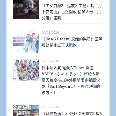
《少女前線2：追放》主題活動「月
下安魂曲」古堡開放 精英人形「六
分儀」報到
07/08/2026
《BanG Dream! 交織的樂章》國際
服封閉測試正式開跑
07/08/2026
日本超人氣 電競 VTuber 團體
VSPO!（ぶいすぽっ！）將於今年
夏天首度推出海外期間限定餐廳企
劃《Sail Beyond！～駛向更遠的
彼方～》
06/08/2026
《巔峰極速》x《MF GHOST》8/6