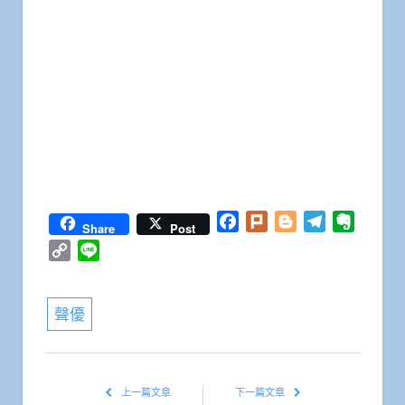
Facebook
Plurk
Blogger
Telegram
Everno
Share
Post
Copy
Line
Link
聲優
上一篇文章
下一篇文章