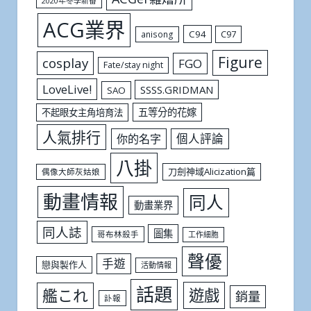
2020年冬季新番
ACG業界
C94
C97
anisong
Figure
cosplay
FGO
Fate/stay night
LoveLive!
SSSS.GRIDMAN
SAO
五等分的花嫁
不起眼女主角培育法
人氣排行
個人評論
你的名字
八掛
刀劍神域Alicization篇
偶像大師灰姑娘
動畫情報
同人
動畫業界
同人誌
圖集
哥布林殺手
工作細胞
聲優
手遊
戀與製作人
活動情報
話題
遊戲
艦これ
銷量
訃報