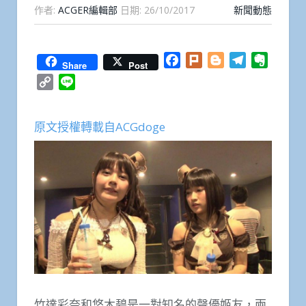
作者:
ACGER編輯部
日期:
26/10/2017
新聞動態
Facebook
Plurk
Blogger
Telegram
Everno
Share
Post
Copy
Line
Link
原文授權轉載自ACGdoge
竹達彩奈和悠木碧是一對知名的聲優姬友，兩