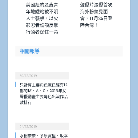
美國紐約21歲青
聲優芹澤優首次
年地鐵站被不明
海外粉絲見面
人士襲擊，以火
會，11月26日登
影忍者護額反撃
陸台灣！
行凶者保住一命
相關報導
30/12/2019
只計算主要角色就已經有12
部的M・A・O，2019年女
聲優動畫主要角色出演作品
數排行
04/12/2019
水樹奈奈、茅原實里、坂本