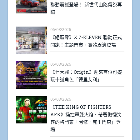
聯動震撼登場！ 新世代山路傳說再
臨
06/08/2026
《絕區零》X 7-ELEVEN 聯動正式
開跑！主題門市、實體周邊登場
06/08/2026
《七大罪：Origin》迎來首位可遊
玩十誡角色「德里艾利」
06/08/2026
《THE KING OF FIGHTERS
AFK》操控翠綠火焰、帶著傲慢笑
容的格鬥家「阿修．克里門森」登
場