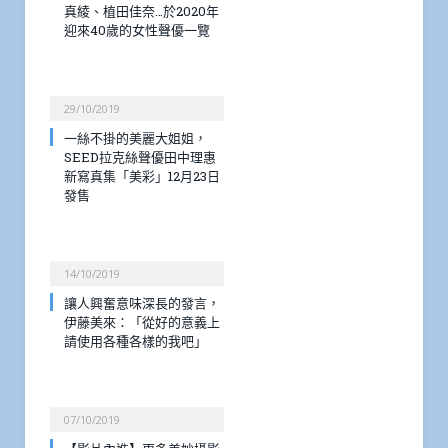
真綾、植田佳奈…於2020年
迎來40歲的女性聲優一覽
29/10/2019
一絲不掛的美麗大姐姐，
SEED拉克絲聲優田中理惠
新寫真集「美彩」12月23日
發售
14/10/2019
讓人興奮意味深長的發言，
伊藤美來：「從好的意義上
請使用各種各樣的我吧」
07/10/2019