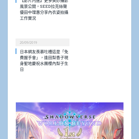
【影片內進】更多美妙攝影
風景公開，SEED拉克絲聲
優田中理惠分享內衣姿拍攝
工作實況
20/09/2019
日本網友羨慕吐槽這是「免
費握手會」，逢田梨香子現
身聖地慶祝水團櫻內梨子生
日