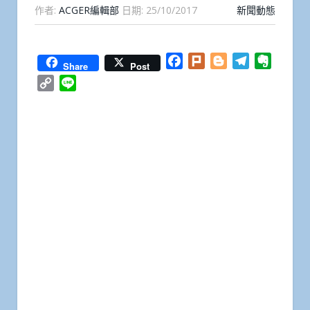
作者:
ACGER編輯部
日期:
25/10/2017
新聞動態
Facebook
Plurk
Blogger
Telegram
Everno
Share
Post
Copy
Line
Link