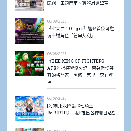
開跑！主題門市、實體周邊登場
06/08/2026
《七大罪：Origin》迎來首位可遊
玩十誡角色「德里艾利」
06/08/2026
《THE KING OF FIGHTERS
AFK》操控翠綠火焰、帶著傲慢笑
容的格鬥家「阿修．克里門森」登
場
06/08/2026
[死神]東永降臨《七騎士
Re:BIRTH》 同步推出各種夏日活動
05/08/2026