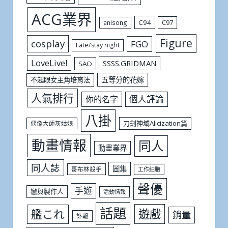
ACG業界
C94
C97
anisong
Figure
cosplay
FGO
Fate/stay night
LoveLive!
SSSS.GRIDMAN
SAO
五等分的花嫁
不起眼女主角培育法
人氣排行
個人評論
你的名字
八掛
刀劍神域Alicization篇
偶像大師灰姑娘
動畫情報
同人
動畫業界
同人誌
圖集
哥布林殺手
工作細胞
聲優
手遊
戀與製作人
活動情報
話題
遊戲
艦これ
銷量
訃報