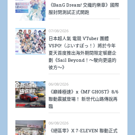
《BanG Dream! 交織的樂章》國際
服封閉測試正式開跑
07/08/2026
日本超人氣 電競 VTuber 團體
VSPO!（ぶいすぽっ！）將於今年
夏天首度推出海外期間限定餐廳企
劃《Sail Beyond！～駛向更遠的
彼方～》
06/08/2026
《巔峰極速》x《MF GHOST》8/6
聯動震撼登場！ 新世代山路傳說再
臨
06/08/2026
《絕區零》X 7-ELEVEN 聯動正式