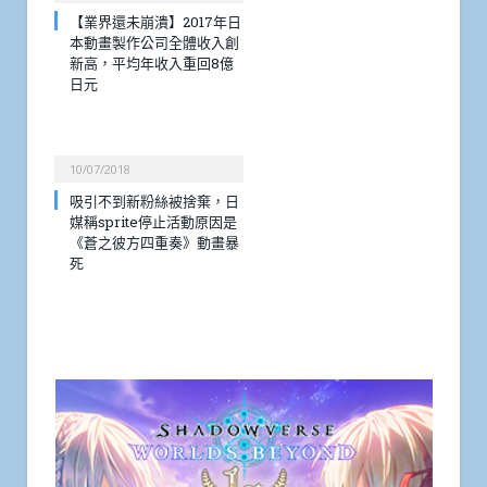
【業界還未崩潰】2017年日
本動畫製作公司全體收入創
新高，平均年收入重回8億
日元
10/07/2018
吸引不到新粉絲被捨棄，日
媒稱sprite停止活動原因是
《蒼之彼方四重奏》動畫暴
死