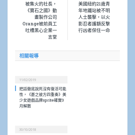
被集火的社長，
美國紐約21歲青
《寶石之國》動
年地鐵站被不明
畫製作公司
人士襲擊，以火
Orange被前員工
影忍者護額反撃
吐槽黑心企業一
行凶者保住一命
言堂
相關報導
11/02/2019
把話徹底說死沒有復活可能
性，《蒼之彼方四重奏》美
少女遊戲品牌sprite確實3
月解散
30/10/2018