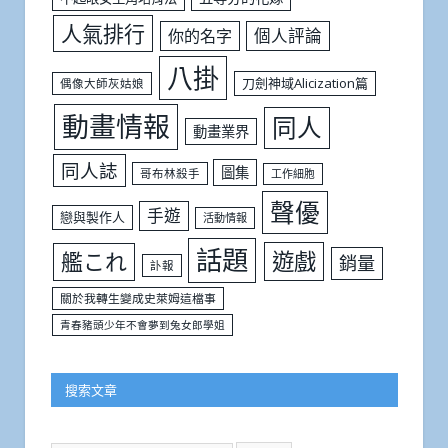
人氣排行
個人評論
你的名字
八掛
刀劍神域Alicization篇
偶像大師灰姑娘
動畫情報
同人
動畫業界
同人誌
圖集
哥布林殺手
工作細胞
聲優
手遊
戀與製作人
活動情報
話題
遊戲
艦これ
銷量
訃報
關於我轉生變成史萊姆這檔事
青春豬頭少年不會夢到兔女郎學姐
搜索文章