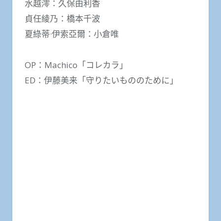
水越澪：久保由利香
貞任綾乃：橋本千波
夏綠蒂·伊索亞爾：小倉唯
OP：Machico「コレカラ」
ED：伊藤美来「守りたいもののために」