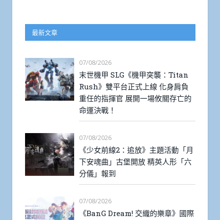
最新文章
07/08/2026
末世機甲 SLG《機甲突襲：Titan
Rush》雙平台正式上線 化身肩負
重任的指揮官 展開一場攸關存亡的
命運決戰！
07/08/2026
《少女前線2：追放》主題活動「月
下安魂曲」古堡開放 精英人形「六
分儀」報到
07/08/2026
《BanG Dream! 交織的樂章》國際