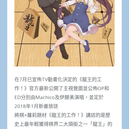
在7月已宣佈TV動畫化決定的《龍王的工
作！》官方最新公開了主視覺圖並公佈OP和
ED分別由Machico及伊藤美演唱，並定於
2018年1月新番放送
將棋×蘿莉題材《龍王的工作！》講述的是歷
史上最年輕獲得棋界二大頭銜之一「龍王」的