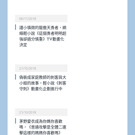
08/11/2018
謹小慎微的龍傲天勇者，網
絡輕小說《這個勇者明明超
強卻過分慎重》TV動畫化
決定
21/10/2018
偽裝成家庭教師的刺客與大
小姐的故事，輕小說《刺客
守則》動畫化企劃進行中
21/10/2018
茅野愛衣成為你媽你喜歡
嗎，《普通攻擊是全體二連
擊這樣的媽媽你喜歡嗎》