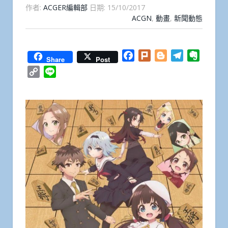
作者:
ACGER編輯部
日期:
15/10/2017
ACGN
,
動畫
,
新聞動態
Facebook
Plurk
Blogger
Telegram
Everno
Share
Post
Copy
Line
Link