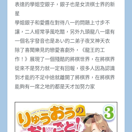
表達的學姐空銀子，銀子也是女流棋士界的新
星
學姐銀子和愛醬在對待八一的問題上寸步不
讓，二人經常爭風吃醋，另外九頭龍八一還有
一個名字發音也是あい的二弟子夜叉神天衣
除了喜聞樂見的戀愛喜劇外，《龍王的工
作！》展現了一個殘酷的將棋世界，在將棋界
從來不是努力就一定有回報，很多人因為認識
到才能的不足中途就離開了將棋界，在將棋界
能夠有一席之地的都是天才加努力家