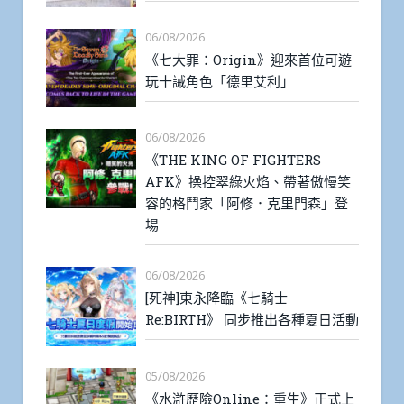
06/08/2026
《七大罪：Origin》迎來首位可遊
玩十誡角色「德里艾利」
06/08/2026
《THE KING OF FIGHTERS
AFK》操控翠綠火焰、帶著傲慢笑
容的格鬥家「阿修．克里門森」登
場
06/08/2026
[死神]東永降臨《七騎士
Re:BIRTH》 同步推出各種夏日活動
05/08/2026
《水滸歷險Online：重生》正式上