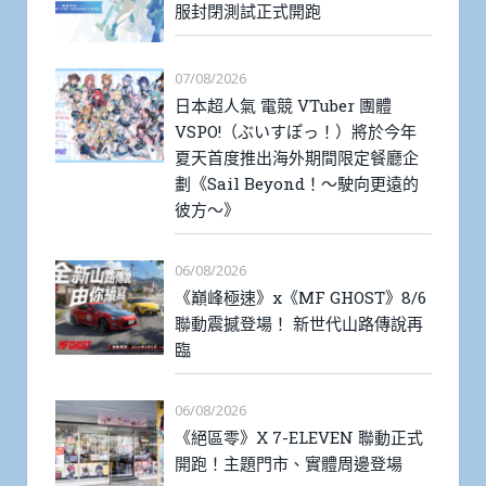
服封閉測試正式開跑
07/08/2026
日本超人氣 電競 VTuber 團體
VSPO!（ぶいすぽっ！）將於今年
夏天首度推出海外期間限定餐廳企
劃《Sail Beyond！～駛向更遠的
彼方～》
06/08/2026
《巔峰極速》x《MF GHOST》8/6
聯動震撼登場！ 新世代山路傳說再
臨
06/08/2026
《絕區零》X 7-ELEVEN 聯動正式
開跑！主題門市、實體周邊登場