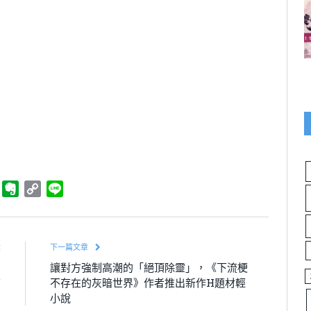
ger
Telegram
Evernote
Copy
Line
Link
章
下一篇文章
劃
讓對方強制高潮的「絕頂除靈」，《下流梗
”
不存在的灰暗世界》作者推出新作H題材輕
小說