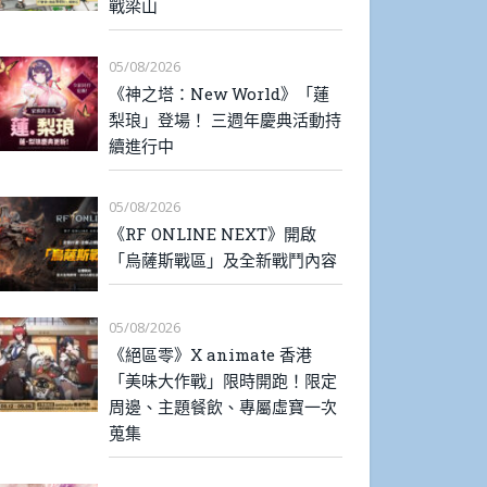
戰梁山
05/08/2026
《神之塔：New World》「蓮
梨琅」登場！ 三週年慶典活動持
續進行中
05/08/2026
《RF ONLINE NEXT》開啟
「烏薩斯戰區」及全新戰鬥內容
05/08/2026
《絕區零》X animate 香港
「美味大作戰」限時開跑！限定
周邊、主題餐飲、專屬虛寶一次
蒐集