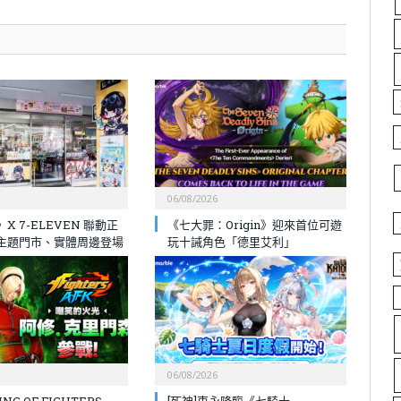
06/08/2026
X 7-ELEVEN 聯動正
《七大罪：Origin》迎來首位可遊
主題門市、實體周邊登場
玩十誡角色「德里艾利」
06/08/2026
NG OF FIGHTERS
[死神]東永降臨《七騎士