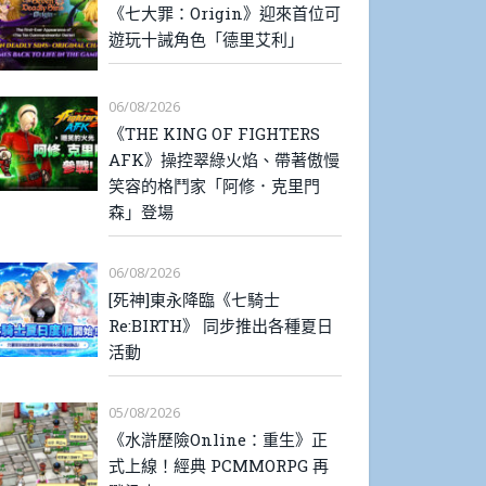
《七大罪：Origin》迎來首位可
遊玩十誡角色「德里艾利」
06/08/2026
《THE KING OF FIGHTERS
AFK》操控翠綠火焰、帶著傲慢
笑容的格鬥家「阿修．克里門
森」登場
06/08/2026
[死神]東永降臨《七騎士
Re:BIRTH》 同步推出各種夏日
活動
05/08/2026
《水滸歷險Online：重生》正
式上線！經典 PCMMORPG 再