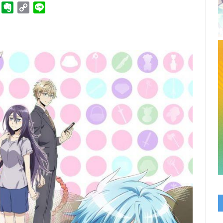
ger
Telegram
Evernote
Copy
Line
Link