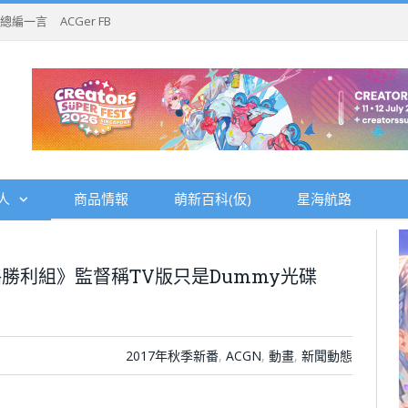
總編一言
ACGer FB
人
商品情報
萌新百科(仮)
星海航路
勝利組》監督稱TV版只是Dummy光碟
2017年秋季新番
,
ACGN
,
動畫
,
新聞動態