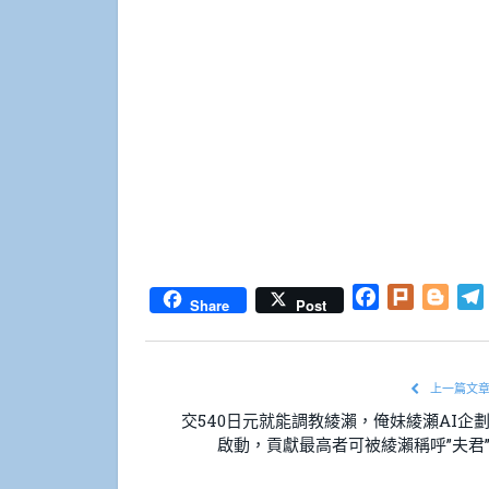
Facebook
Plurk
Blog
Share
Post
上一篇文
交540日元就能調教綾瀨，俺妹綾瀬AI企
啟動，貢獻最高者可被綾瀨稱呼”夫君