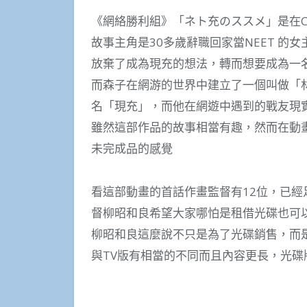
《網絡勝利組》「ネト充のススメ」是在C
故事主角是30多歲辭職回家當NEET 
放棄了成為現充的想法，轉而想要成為一
而森子在網游的世界中建立了一個叫做「
名「現充」，而他在網遊中遇到的戰友現
雖然這部作品的故事相當有趣，然而在動
未完成品的感覺
看這部動畫的首話作畫監督有12位，已
督柳昭和良希望大家哪怕是租借光碟也可
柳昭和良這麼說不只是為了光碟銷售，而
與TV版有相當的不同而且內容更長，光碟