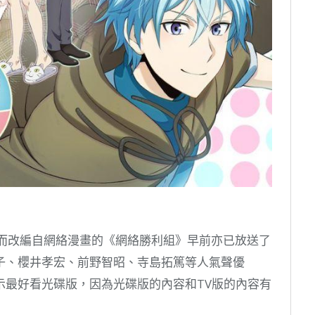
，而改編自網絡漫畫的《網絡勝利組》早前亦已放送了
子、櫻井孝宏、前野智昭、寺島拓篤等人氣聲優
示最好看光碟版，因為光碟版的內容和TV版的內容有