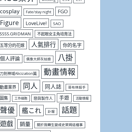
cosplay
FGO
Fate/stay night
Figure
LoveLive!
SAO
SSSS.GRIDMAN
不起眼女主角培育法
人氣排行
你的名字
五等分的花嫁
八掛
個人評論
偶像大師灰姑娘
動畫情報
刀劍神域Alicization篇
同人
同人誌
動畫業界
哥布林殺手
手遊
圖集
戀與製作人
工作細胞
活動情報
話題
聲優
艦これ
訃報
遊戲
銷量
關於我轉生變成史萊姆這檔事