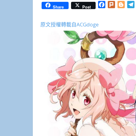
Facebook
Plurk
Blog
Share
Post
原文授權轉載自ACGdoge