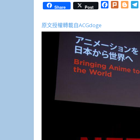
Facebook
Plurk
Blog
Share
Post
原文授權轉載自ACGdoge