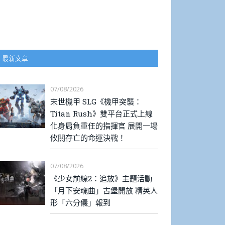
最新文章
07/08/2026
末世機甲 SLG《機甲突襲：
Titan Rush》雙平台正式上線
化身肩負重任的指揮官 展開一場
攸關存亡的命運決戰！
07/08/2026
《少女前線2：追放》主題活動
「月下安魂曲」古堡開放 精英人
形「六分儀」報到