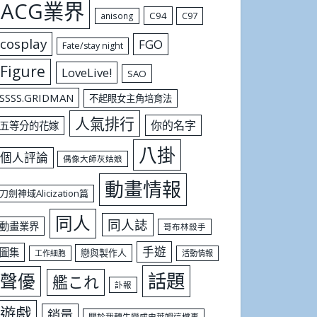
ACG業界
C94
C97
anisong
cosplay
FGO
Fate/stay night
Figure
LoveLive!
SAO
SSSS.GRIDMAN
不起眼女主角培育法
人氣排行
你的名字
五等分的花嫁
八掛
個人評論
偶像大師灰姑娘
動畫情報
刀劍神域Alicization篇
同人
同人誌
動畫業界
哥布林殺手
手遊
圖集
戀與製作人
工作細胞
活動情報
話題
聲優
艦これ
訃報
遊戲
銷量
關於我轉生變成史萊姆這檔事