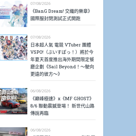
07/08/2026
《BanG Dream! 交織的樂章》
國際服封閉測試正式開跑
07/08/2026
日本超人氣 電競 VTuber 團體
VSPO!（ぶいすぽっ！）將於今
年夏天首度推出海外期間限定餐
廳企劃《Sail Beyond！～駛向
更遠的彼方～》
06/08/2026
《巔峰極速》x《MF GHOST》
8/6 聯動震撼登場！ 新世代山路
傳說再臨
06/08/2026