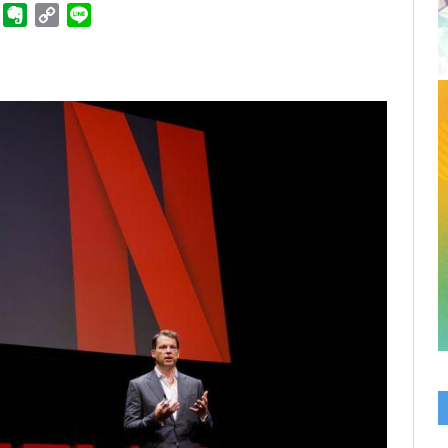
ger
Telegram
Evernote
Copy
Line
Link