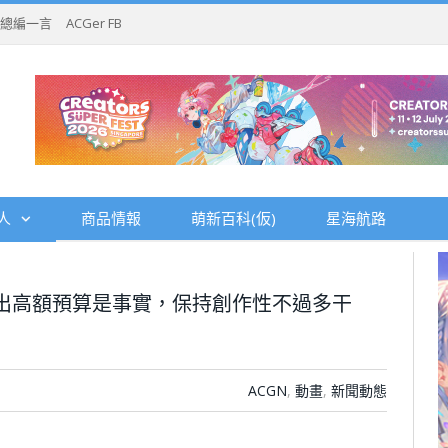
總編一言
ACGer FB
人
商品情報
萌新百科(仮)
星海航路
作撥出高額預算是事實，保持創作性不過多干
ACGN
,
動畫
,
新聞動態