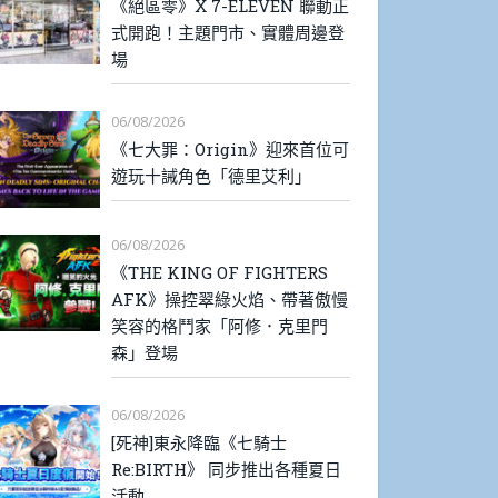
《絕區零》X 7-ELEVEN 聯動正
式開跑！主題門市、實體周邊登
場
06/08/2026
《七大罪：Origin》迎來首位可
遊玩十誡角色「德里艾利」
06/08/2026
《THE KING OF FIGHTERS
AFK》操控翠綠火焰、帶著傲慢
笑容的格鬥家「阿修．克里門
森」登場
06/08/2026
[死神]東永降臨《七騎士
Re:BIRTH》 同步推出各種夏日
活動