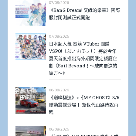
07/08/2026
《BanG Dream! 交織的樂章》國際
服封閉測試正式開跑
07/08/2026
日本超人氣 電競 VTuber 團體
VSPO!（ぶいすぽっ！）將於今年
夏天首度推出海外期間限定餐廳企
劃《Sail Beyond！～駛向更遠的
彼方～》
06/08/2026
《巔峰極速》x《MF GHOST》8/6
聯動震撼登場！ 新世代山路傳說再
臨
06/08/2026