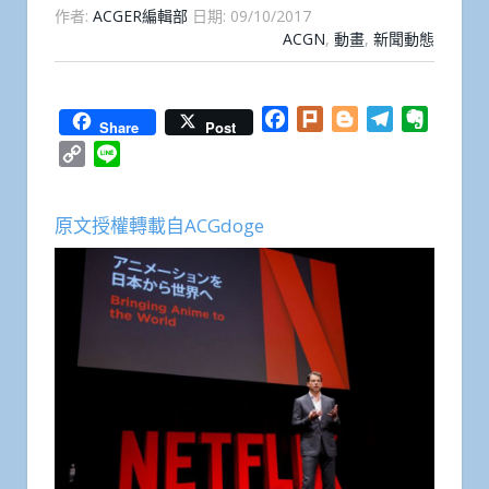
作者:
ACGER編輯部
日期:
09/10/2017
ACGN
,
動畫
,
新聞動態
Facebook
Plurk
Blogger
Telegram
Everno
Share
Post
Copy
Line
Link
原文授權轉載自ACGdoge