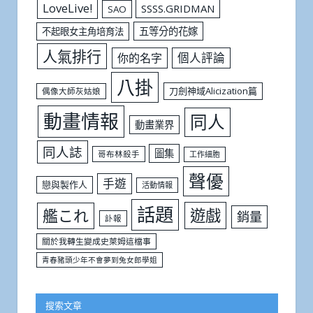
LoveLive!
SSSS.GRIDMAN
SAO
五等分的花嫁
不起眼女主角培育法
人氣排行
個人評論
你的名字
八掛
刀劍神域Alicization篇
偶像大師灰姑娘
動畫情報
同人
動畫業界
同人誌
圖集
哥布林殺手
工作細胞
聲優
手遊
戀與製作人
活動情報
話題
遊戲
艦これ
銷量
訃報
關於我轉生變成史萊姆這檔事
青春豬頭少年不會夢到兔女郎學姐
搜索文章