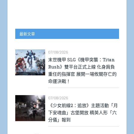
最新文章
07/08/2026
末世機甲 SLG《機甲突襲：Titan
Rush》雙平台正式上線 化身肩負
重任的指揮官 展開一場攸關存亡的
命運決戰！
07/08/2026
《少女前線2：追放》主題活動「月
下安魂曲」古堡開放 精英人形「六
分儀」報到