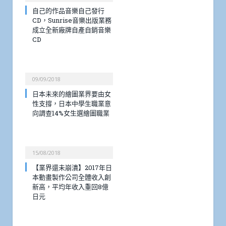
自己的作品音樂自己發行
CD，Sunrise音樂出版業務
成立全新廠牌自產自銷音樂
CD
09/09/2018
日本未來的繪圖業界要由女
性支撐，日本中學生職業意
向調查14%女生選繪圖職業
15/08/2018
【業界還未崩潰】2017年日
本動畫製作公司全體收入創
新高，平均年收入重回8億
日元