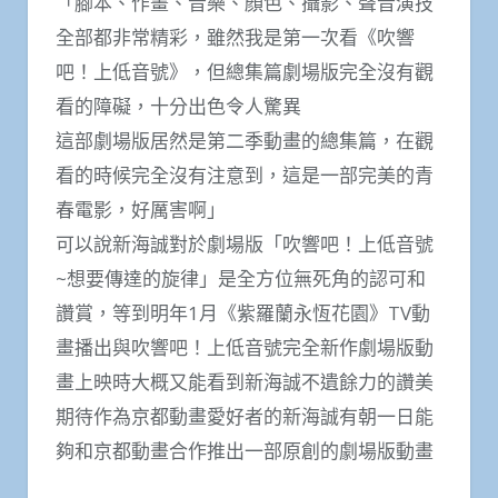
「腳本、作畫、音樂、顏色、攝影、聲音演技
全部都非常精彩，雖然我是第一次看《吹響
吧！上低音號》，但總集篇劇場版完全沒有觀
看的障礙，十分出色令人驚異
這部劇場版居然是第二季動畫的總集篇，在觀
看的時候完全沒有注意到，這是一部完美的青
春電影，好厲害啊」
可以說新海誠對於劇場版「吹響吧！上低音號
~想要傳達的旋律」是全方位無死角的認可和
讚賞，等到明年1月《紫羅蘭永恆花園》TV動
畫播出與吹響吧！上低音號完全新作劇場版動
畫上映時大概又能看到新海誠不遺餘力的讚美
期待作為京都動畫愛好者的新海誠有朝一日能
夠和京都動畫合作推出一部原創的劇場版動畫