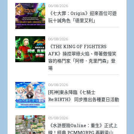
06/08/2026
《七大罪：Origin》迎來首位可遊
玩十誡角色「德里艾利」
06/08/2026
《THE KING OF FIGHTERS
AFK》操控翠綠火焰、帶著傲慢笑
容的格鬥家「阿修．克里門森」登
場
06/08/2026
[死神]東永降臨《七騎士
Re:BIRTH》 同步推出各種夏日活動
05/08/2026
《水滸歷險Online：重生》正式上
線！經典 PCMMORPG 再戰梁山