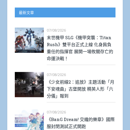
最新文章
07/08/2026
末世機甲 SLG《機甲突襲：Titan
Rush》雙平台正式上線 化身肩負
重任的指揮官 展開一場攸關存亡的
命運決戰！
07/08/2026
《少女前線2：追放》主題活動「月
下安魂曲」古堡開放 精英人形「六
分儀」報到
07/08/2026
《BanG Dream! 交織的樂章》國際
服封閉測試正式開跑