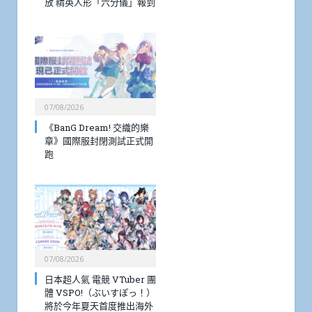
放 精英人形「六分儀」報到
07/08/2026
《BanG Dream! 交織的樂
章》國際服封閉測試正式開
跑
07/08/2026
日本超人氣 電競 VTuber 團
體 VSPO!（ぶいすぽっ！）
將於今年夏天首度推出海外