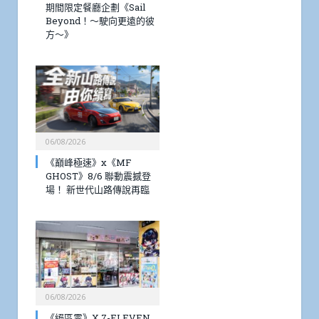
期間限定餐廳企劃《Sail
Beyond！～駛向更遠的彼
方～》
06/08/2026
《巔峰極速》x《MF
GHOST》8/6 聯動震撼登
場！ 新世代山路傳說再臨
06/08/2026
《絕區零》X 7-ELEVEN