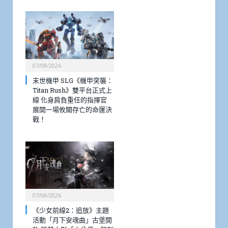
07/08/2026
末世機甲 SLG《機甲突襲：
Titan Rush》雙平台正式上
線 化身肩負重任的指揮官
展開一場攸關存亡的命運決
戰！
07/08/2026
《少女前線2：追放》主題
活動「月下安魂曲」古堡開