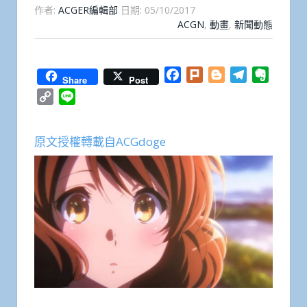
作者:
ACGER編輯部
日期:
05/10/2017
ACGN
,
動畫
,
新聞動態
Facebook
Plurk
Blogger
Telegram
Everno
Share
Post
Copy
Line
Link
原文授權轉載自ACGdoge