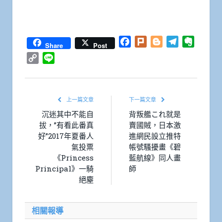
Facebook
Plurk
Blogger
Telegram
Everno
Share
Post
Copy
Line
Link
上一篇文章
下一篇文章
沉迷其中不能自
背叛艦これ就是
拔，”有看此番真
賣國賊，日本激
好”2017年夏番人
進網民設立推特
氣投票
帳號騷擾畫《碧
《Princess
藍航線》同人畫
Principal》一騎
師
絕塵
相關報導