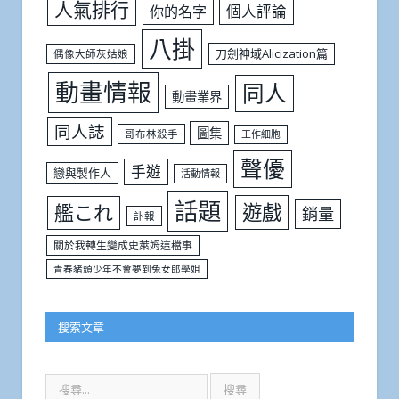
人氣排行
個人評論
你的名字
八掛
刀劍神域Alicization篇
偶像大師灰姑娘
動畫情報
同人
動畫業界
同人誌
圖集
哥布林殺手
工作細胞
聲優
手遊
戀與製作人
活動情報
話題
遊戲
艦これ
銷量
訃報
關於我轉生變成史萊姆這檔事
青春豬頭少年不會夢到兔女郎學姐
搜索文章