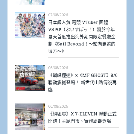
07/08/2026
日本超人氣 電競 VTuber 團體
VSPO!（ぶいすぽっ！）將於今年
夏天首度推出海外期間限定餐廳企
劃《Sail Beyond！～駛向更遠的
彼方～》
06/08/2026
《巔峰極速》x《MF GHOST》8/6
聯動震撼登場！ 新世代山路傳說再
臨
06/08/2026
《絕區零》X 7-ELEVEN 聯動正式
開跑！主題門市、實體周邊登場