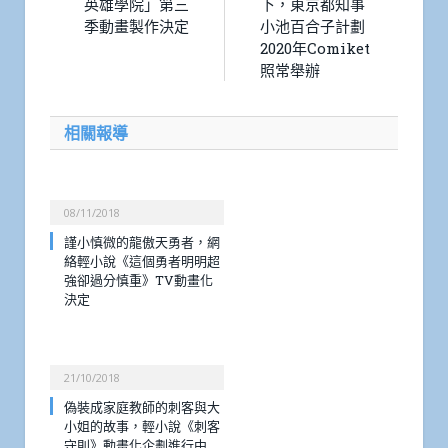
英雄學院」第三
下，東京都知事
季動畫製作決定
小池百合子計劃
2020年Comiket
照常舉辦
相關報導
08/11/2018
謹小慎微的龍傲天勇者，網
絡輕小說《這個勇者明明超
強卻過分慎重》TV動畫化
決定
21/10/2018
偽裝成家庭教師的刺客與大
小姐的故事，輕小說《刺客
守則》動畫化企劃進行中