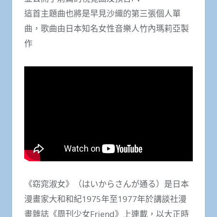
這首主題曲也將是早見沙織的第三張個人單
曲，歌曲由日本知名女性音樂人竹內瑪莉亞製
作
《窈窕淑女》（はいからさんが通る）是日本
漫畫家大和和紀1975年至1977年於講談社漫
畫雜誌《周刊少女Friend》上連載，以大正時