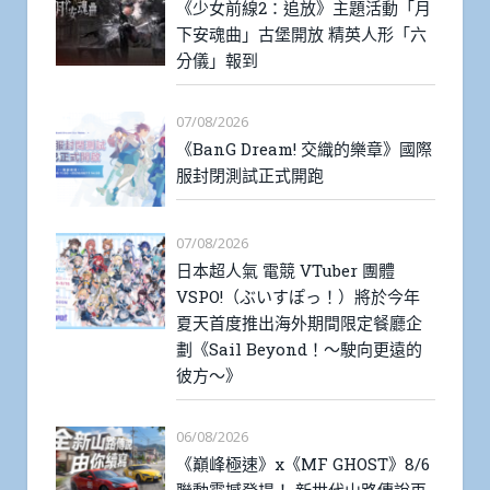
《少女前線2：追放》主題活動「月
下安魂曲」古堡開放 精英人形「六
分儀」報到
07/08/2026
《BanG Dream! 交織的樂章》國際
服封閉測試正式開跑
07/08/2026
日本超人氣 電競 VTuber 團體
VSPO!（ぶいすぽっ！）將於今年
夏天首度推出海外期間限定餐廳企
劃《Sail Beyond！～駛向更遠的
彼方～》
06/08/2026
《巔峰極速》x《MF GHOST》8/6