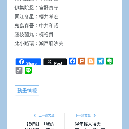
伊集院忍：宮野真守
青江冬星：櫻井孝宏
鬼島森吾：中井和哉
藤枝蘭丸：梶裕貴
北小路環：瀬戸麻沙美
Facebook
Plurk
Blogger
Telegram
Everno
Share
Post
Copy
Line
Link
動畫情報
上一篇文章
下一篇文章
【朗報】「我的
得年輕人得天