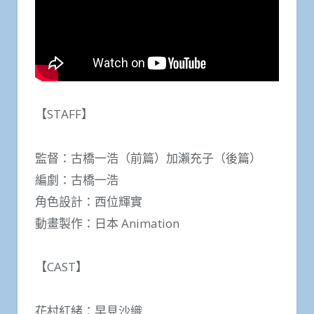
【STAFF】
監督：古橋一浩（前篇）加瀨充子（後篇）
編劇：古橋一浩
角色設計：西位輝實
動畫製作：日本 Animation
【CAST】
花村紅緒：早見沙織