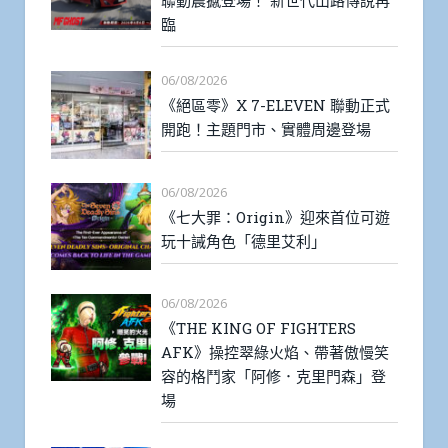
聯動震撼登場！ 新世代山路傳說再
臨
06/08/2026
《絕區零》X 7-ELEVEN 聯動正式
開跑！主題門市、實體周邊登場
06/08/2026
《七大罪：Origin》迎來首位可遊
玩十誡角色「德里艾利」
06/08/2026
《THE KING OF FIGHTERS
AFK》操控翠綠火焰、帶著傲慢笑
容的格鬥家「阿修．克里門森」登
場