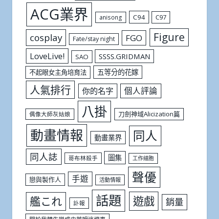
ACG業界
C94
C97
anisong
Figure
cosplay
FGO
Fate/stay night
LoveLive!
SSSS.GRIDMAN
SAO
五等分的花嫁
不起眼女主角培育法
人氣排行
個人評論
你的名字
八掛
刀劍神域Alicization篇
偶像大師灰姑娘
動畫情報
同人
動畫業界
同人誌
圖集
哥布林殺手
工作細胞
聲優
手遊
戀與製作人
活動情報
話題
遊戲
艦これ
銷量
訃報