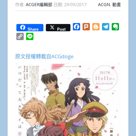
作者:
ACGER編輯部
日期:
29/09/2017
ACGN
,
動畫
Facebook
Plurk
Blogger
Telegram
Everno
Share
Post
Copy
Line
Link
原文授權轉載自ACGdoge