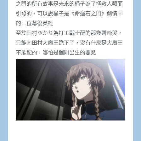
之門的所有故事是未來的桶子為了拯救人類而
引發的，可以說桶子是《命運石之門》劇情中
的一位幕後英雄
至於田村ゆかり為打工戰士配的那幾聲啼哭，
只能向田村大魔王跪下了，沒有什麼是大魔王
不能配的，哪怕是個剛出生的嬰兒