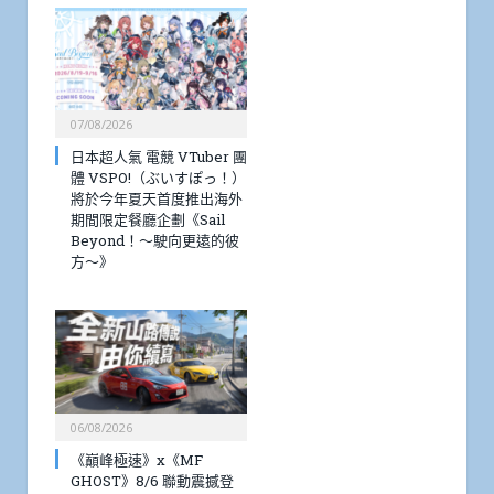
07/08/2026
日本超人氣 電競 VTuber 團
體 VSPO!（ぶいすぽっ！）
將於今年夏天首度推出海外
期間限定餐廳企劃《Sail
Beyond！～駛向更遠的彼
方～》
06/08/2026
《巔峰極速》x《MF
GHOST》8/6 聯動震撼登