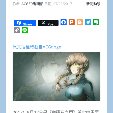
作者:
ACGER編輯部
日期:
27/09/2017
新聞動態
Facebook
Plurk
Blogger
Telegram
Everno
Share
Post
Copy
Line
Link
原文授權轉載自ACGdoge
2017年9月27日是《命運石之門》設定中重要