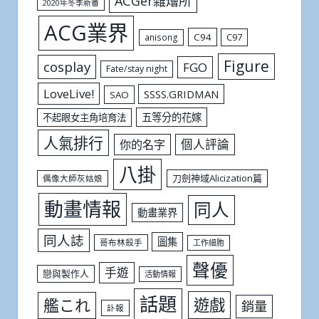
ACGer雜燴所
2020年冬季新番
ACG業界
C94
C97
anisong
Figure
cosplay
FGO
Fate/stay night
LoveLive!
SSSS.GRIDMAN
SAO
五等分的花嫁
不起眼女主角培育法
人氣排行
個人評論
你的名字
八掛
刀劍神域Alicization篇
偶像大師灰姑娘
動畫情報
同人
動畫業界
同人誌
圖集
哥布林殺手
工作細胞
聲優
手遊
戀與製作人
活動情報
話題
遊戲
艦これ
銷量
訃報