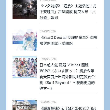
《少女前線2：追放》主題活動「月
下安魂曲」古堡開放 精英人形「六
分儀」報到
07/08/2026
《BanG Dream! 交織的樂章》國際
服封閉測試正式開跑
07/08/2026
日本超人氣 電競 VTuber 團體
VSPO!（ぶいすぽっ！）將於今年
夏天首度推出海外期間限定餐廳企
劃《Sail Beyond！～駛向更遠的
彼方～》
06/08/2026
《巔峰極速》x《MF GHOST》8/6