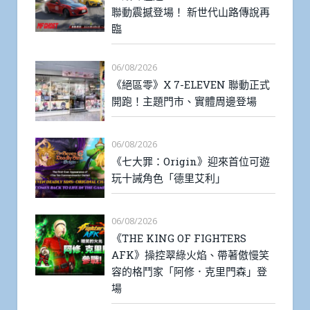
聯動震撼登場！ 新世代山路傳說再
臨
06/08/2026
《絕區零》X 7-ELEVEN 聯動正式
開跑！主題門市、實體周邊登場
06/08/2026
《七大罪：Origin》迎來首位可遊
玩十誡角色「德里艾利」
06/08/2026
《THE KING OF FIGHTERS
AFK》操控翠綠火焰、帶著傲慢笑
容的格鬥家「阿修．克里門森」登
場