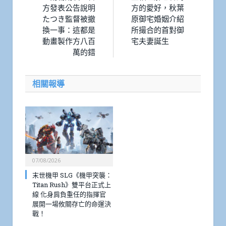
方發表公告說明
方的愛好，秋葉
たつき監督被撤
原御宅婚姻介紹
換一事：這都是
所撮合的首對御
動畫製作方八百
宅夫妻誕生
萬的錯
相關報導
07/08/2026
末世機甲 SLG《機甲突襲：
Titan Rush》雙平台正式上
線 化身肩負重任的指揮官
展開一場攸關存亡的命運決
戰！