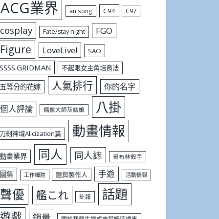
ACG業界
C94
C97
anisong
cosplay
FGO
Fate/stay night
Figure
LoveLive!
SAO
SSSS.GRIDMAN
不起眼女主角培育法
人氣排行
你的名字
五等分的花嫁
八掛
個人評論
偶像大師灰姑娘
動畫情報
刀劍神域Alicization篇
同人
同人誌
動畫業界
哥布林殺手
手遊
圖集
戀與製作人
工作細胞
活動情報
話題
聲優
艦これ
訃報
遊戲
銷量
關於我轉生變成史萊姆這檔事