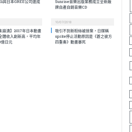
bili與日本GREE公司達成
Sunrise音樂出版業務成立全新廠
牌自產自銷音樂CD
10/07/2018
未崩潰】2017年日本動畫
吸引不到新粉絲被捨棄，日媒稱
全體收入創新高，平均年
sprite停止活動原因是《蒼之彼方
8億日元
四重奏》動畫暴死