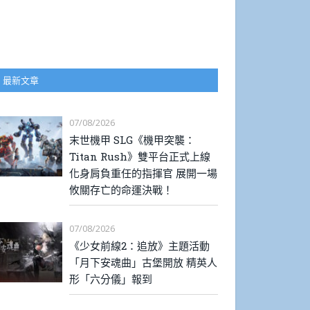
最新文章
07/08/2026
末世機甲 SLG《機甲突襲：
Titan Rush》雙平台正式上線
化身肩負重任的指揮官 展開一場
攸關存亡的命運決戰！
07/08/2026
《少女前線2：追放》主題活動
「月下安魂曲」古堡開放 精英人
形「六分儀」報到