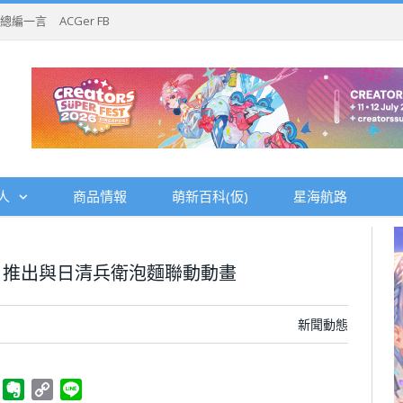
總編一言
ACGer FB
人
商品情報
萌新百科(仮)
星海航路
》推出與日清兵衛泡麵聯動動畫
新聞動態
ger
Telegram
Evernote
Copy
Line