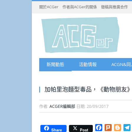
關於ACGer
作者與ACGer的關係
徵稿與推廣合作
新聞動態
活動情報
ACGN&同
加帕里泡麵型毒品，《動物朋友
作者:
ACGER編輯部
日期:
20/09/2017
Facebook
Plurk
Blog
Share
Post