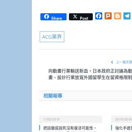
Facebook
Plurk
Blog
Share
Post
ACG業界
上一篇文
向動畫行業輸送新血，日本政府正討論為
畫、設計行業放寬外國留學生在留資格限
相關報導
11/02/2019
30/10/2018
把話徹底說死沒有復活可能性，
強化手遊業