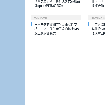
《蒼之彼方四重奏》美少女遊戲品
作，bili
牌sprite確實3月解散
多項合作
09/09/2018
15/08/2018
日本未來的繪圖業界要由女性支
【業界還
撐，日本中學生職業意向調查14%
製作公司
女生選繪圖職業
收入重回