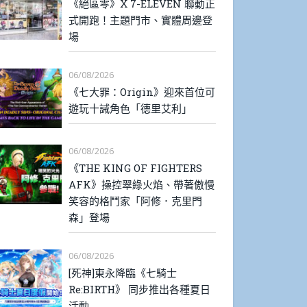
《絕區零》X 7-ELEVEN 聯動正
式開跑！主題門市、實體周邊登
場
06/08/2026
《七大罪：Origin》迎來首位可
遊玩十誡角色「德里艾利」
06/08/2026
《THE KING OF FIGHTERS
AFK》操控翠綠火焰、帶著傲慢
笑容的格鬥家「阿修．克里門
森」登場
06/08/2026
[死神]東永降臨《七騎士
Re:BIRTH》 同步推出各種夏日
活動