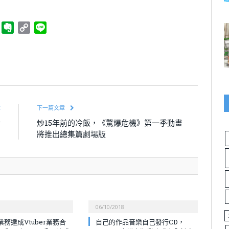
ger
Telegram
Evernote
Copy
Line
Link
章
下一篇文章
動
炒15年前的冷飯，《驚爆危機》第一季動畫
制
將推出總集篇劇場版
06/10/2018
務達成Vtuber業務合
自己的作品音樂自己發行CD，