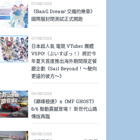
07/08/2026
《BanG Dream! 交織的樂章》
國際服封閉測試正式開跑
07/08/2026
日本超人氣 電競 VTuber 團體
VSPO!（ぶいすぽっ！）將於今
年夏天首度推出海外期間限定餐
廳企劃《Sail Beyond！～駛向
更遠的彼方～》
06/08/2026
《巔峰極速》x《MF GHOST》
8/6 聯動震撼登場！ 新世代山路
傳說再臨
06/08/2026