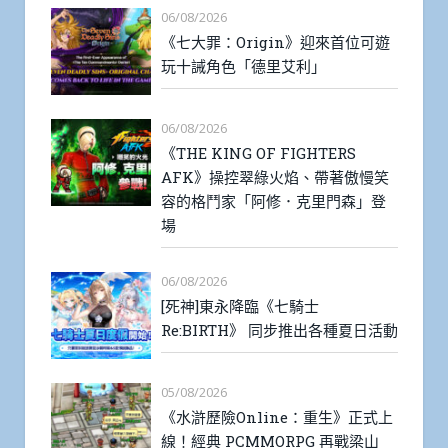
06/08/2026
《七大罪：Origin》迎來首位可遊
玩十誡角色「德里艾利」
06/08/2026
《THE KING OF FIGHTERS
AFK》操控翠綠火焰、帶著傲慢笑
容的格鬥家「阿修．克里門森」登
場
06/08/2026
[死神]東永降臨《七騎士
Re:BIRTH》 同步推出各種夏日活動
05/08/2026
《水滸歷險Online：重生》正式上
線！經典 PCMMORPG 再戰梁山