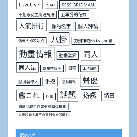
LoveLive!
SSSS.GRIDMAN
SAO
五等分的花嫁
不起眼女主角培育法
人氣排行
個人評論
你的名字
八掛
刀劍神域Alicization篇
偶像大師灰姑娘
動畫情報
同人
動畫業界
同人誌
圖集
哥布林殺手
工作細胞
聲優
手遊
戀與製作人
活動情報
話題
遊戲
艦これ
銷量
訃報
關於我轉生變成史萊姆這檔事
青春豬頭少年不會夢到兔女郎學姐
搜索文章