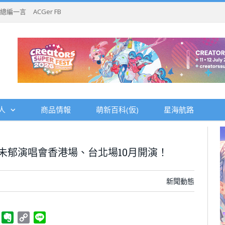
總編一言
ACGer FB
人
商品情報
萌新百科(仮)
星海航路
未郁演唱會香港場、台北場10月開演！
新聞動態
ger
Telegram
Evernote
Copy
Line