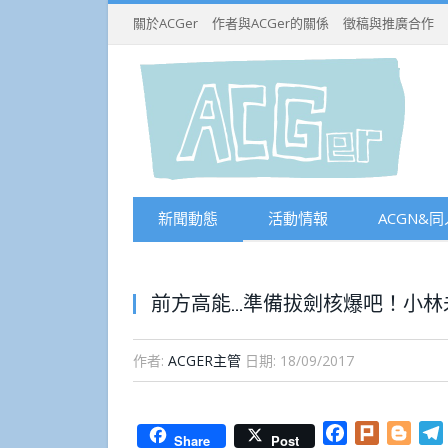
關於ACGer
作者與ACGer的關係
徵稿與推廣合作
新聞動態
活動情報
ACGN&同
前方高能…準備拔劍核爆吧！小林
作者:
ACGER主管
日期:
18/09/2017
Facebook
Plurk
Blog
Share
Post