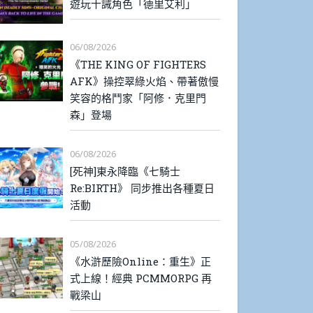
遊玩十誡角色「德里艾利」
06/08/2026
《THE KING OF FIGHTERS
AFK》操控翠綠火焰、帶著傲慢
笑容的格鬥家「阿修．克里門
森」登場
06/08/2026
[死神]東永降臨《七騎士
Re:BIRTH》 同步推出各種夏日
活動
05/08/2026
《水滸歷險Online：重生》正
式上線！經典 PCMMORPG 再
戰梁山