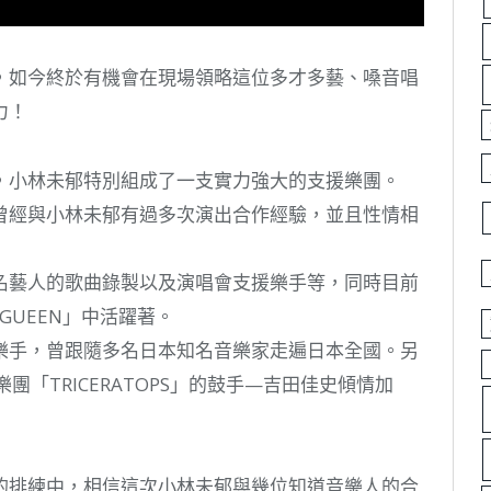
，如今終於有機會在現場領略這位多才多藝、嗓音唱
力！
，小林未郁特別組成了一支實力強大的支援樂團。
曾經與小林未郁有過多次演出合作經驗，並且性情相
名藝人的歌曲錄製以及演唱會支援樂手等，同時目前
GUEEN」中活躍著。
樂手，曾跟隨多名日本知名音樂家走遍日本全國。另
「TRICERATOPS」的鼓手—吉田佳史傾情加
的排練中，相信這次小林未郁與幾位知道音樂人的合