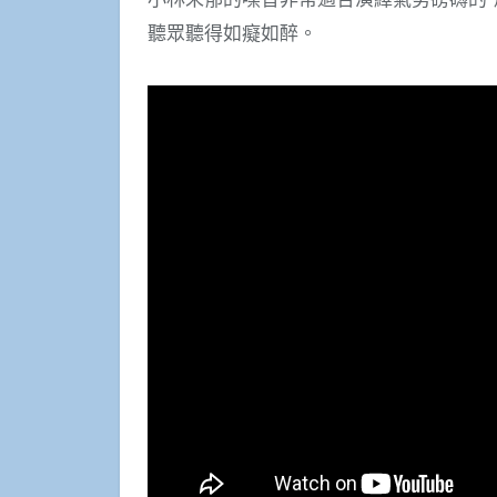
聽眾聽得如癡如醉。