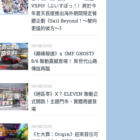
VSPO!（ぶいすぽっ！）將於今
年夏天首度推出海外期間限定餐
廳企劃《Sail Beyond！～駛向
更遠的彼方～》
06/08/2026
《巔峰極速》x《MF GHOST》
8/6 聯動震撼登場！ 新世代山路
傳說再臨
06/08/2026
《絕區零》X 7-ELEVEN 聯動正
式開跑！主題門市、實體周邊登
場
06/08/2026
《七大罪：Origin》迎來首位可