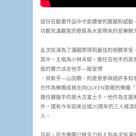
這份在動畫作品中才能體會的震撼和感動
功都充滿霸氣的歌姬為大家帶來的音樂魅
此次巡演為了讓觀眾得到最佳的視聽享受
其中，主唱為小林未郁，擔任吉他手的是
投的實力派吉他手—飯室博
。貝斯手—山田聰，則是曾參與過許多知
也作為樂團成員在向QUEEN致敬的樂團「
擔任鍵盤手的是大古富士子，他作為支援
外，還有今年迎來出道20周年的三人搖滾樂團
入。
目前，這支樂團已經全力投入到本次巡演