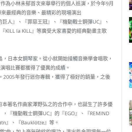
演將會作為小林未郁首次來華舉行的個人巡演，於今年9月
帶來最經典的音樂、最精彩的現場演出
的巨人』、『罪惡王冠』、『機動戰士鋼彈UC』、
『KILL la KILL』等廣受大家喜愛的經典動畫主歌
於日本廣島，日本女鋼琴家。從小就開始接觸音樂學會唱歌，
、演唱比賽都獲得了優異的成績。
。2005年發行迷你專輯，獲得了極好的銷量，之後
日本著名作曲家澤野弘之的合作中，也誕生了許多優
，『機動戰士鋼彈UC』的『EGO』、『REMIND
tn』、『Bauklötze』等。
燃”曲，加上毫無破綻的唱功，演出能令現場每一位