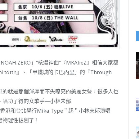
NOAH.ZERO」”核爆神曲”『MKAlieZ』相信大家都
 tάɪtn』、「甲鐵城的卡巴內里」的『Through
現的就是那個渾厚而不失嘹亮的美麗女聲，很多人也
、唱功了得的女歌手—小林未郁
香港和台北舉行Mika Type＂起＂小林未郁演唱
場物理性拔劍了！