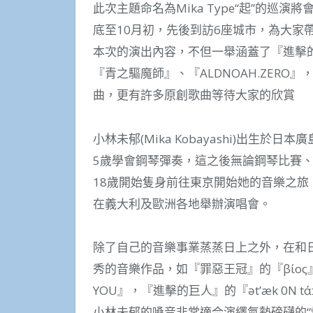
此次主題命名為Mika Type“起”的巡
底至10月初，先後到訪6座城市，為大家
本次的演出內容，不但一舉涵蓋了『進擊
『青之驅魔師』、『ALDNOAH.ZERO』，
曲，更有許多原創歌曲等待大家的欣賞
小林未郁(Mika Kobayashi)出生
5歲學會鋼琴彈奏，這之後無論鋼琴比賽
18歲開始隻身前往東京開始她的音樂之旅
在義大利及歐洲各地舉辦演唱會。
除了自己的音樂事業蒸蒸日上之外，在和
秀的音樂作品，如『罪惡王冠』的『βίος』
YOU』，『進擊的巨人』的『ət’æk 0N tάɪ
小林未郁的嗓音非常適合演繹氣勢磅礴的“