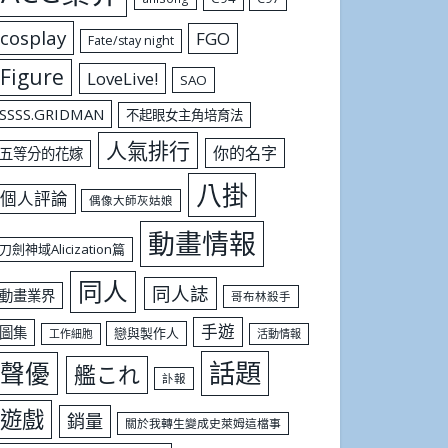
cosplay
FGO
Fate/stay night
Figure
LoveLive!
SAO
SSSS.GRIDMAN
不起眼女主角培育法
人氣排行
你的名字
五等分的花嫁
八掛
個人評論
偶像大師灰姑娘
動畫情報
刀劍神域Alicization篇
同人
同人誌
動畫業界
哥布林殺手
手遊
圖集
戀與製作人
工作細胞
活動情報
話題
聲優
艦これ
訃報
遊戲
銷量
關於我轉生變成史萊姆這檔事