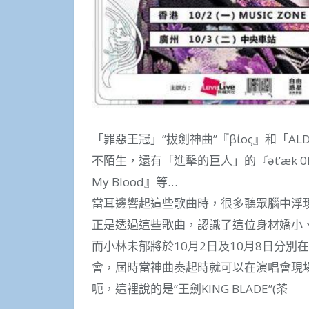
「罪惡王冠」”拔劍神曲”『βίος』和「ALD
不陌生，還有「進擊的巨人」的『ət’æk 0N
My Blood』等…
當耳邊響起這些歌曲時，很多聽眾腦中浮
正是透過這些歌曲，認識了這位身材嬌小
而小林未郁將於10月2日及10月8日分別在
會，屆時當神曲奏起時就可以在演唱會現
呃，這裡說的是”王劍KING BLADE”(茶