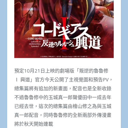
預定10月21日上映的劇場版「叛逆的魯魯修
Ⅰ 興道」官方今天公開了主視覺圖和預告PV，
總集篇將有追加的新畫面，配音也是全新收錄
不過魯魯修中的玉城真一郎聲優田中一成去年
已經去世，這次的總集篇由檜山修之為與玉城
真一郎配音，同時魯魯修的全新兩部外傳漫畫
將於秋天開始連載