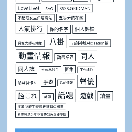
LoveLive!
SSSS.GRIDMAN
SAO
五等分的花嫁
不起眼女主角培育法
人氣排行
個人評論
你的名字
八掛
刀劍神域Alicization篇
偶像大師灰姑娘
動畫情報
同人
動畫業界
同人誌
圖集
哥布林殺手
工作細胞
聲優
手遊
戀與製作人
活動情報
話題
遊戲
艦これ
銷量
訃報
關於我轉生變成史萊姆這檔事
青春豬頭少年不會夢到兔女郎學姐