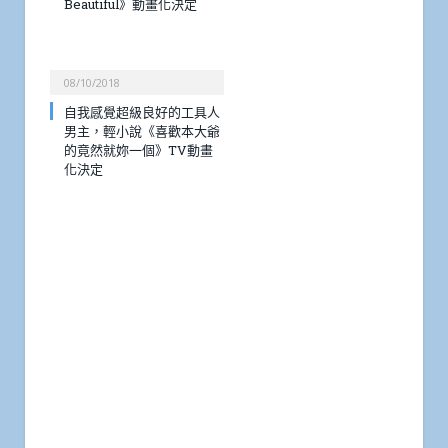
Beautiful》動畫化決定
08/10/2018
自我感覺超級良好的工具人
男主，輕小說《喜歡本大爺
的竟然就妳一個》TV動畫
化決定