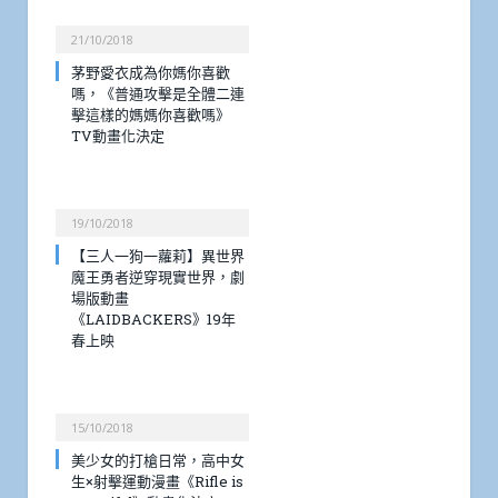
21/10/2018
茅野愛衣成為你媽你喜歡
嗎，《普通攻擊是全體二連
擊這樣的媽媽你喜歡嗎》
TV動畫化決定
19/10/2018
【三人一狗一蘿莉】異世界
魔王勇者逆穿現實世界，劇
場版動畫
《LAIDBACKERS》19年
春上映
15/10/2018
美少女的打槍日常，高中女
生×射擊運動漫畫《Rifle is