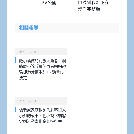
PV公開
中找到我》正在
製作完整版
相關報導
08/11/2018
謹小慎微的龍傲天勇者，網
絡輕小說《這個勇者明明超
強卻過分慎重》TV動畫化
決定
21/10/2018
偽裝成家庭教師的刺客與大
小姐的故事，輕小說《刺客
守則》動畫化企劃進行中