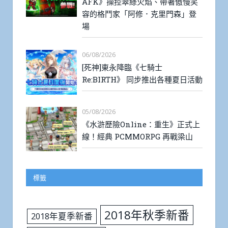
AFK》操控翠綠火焰、帶著傲慢笑
容的格鬥家「阿修．克里門森」登
場
06/08/2026
[死神]東永降臨《七騎士
Re:BIRTH》 同步推出各種夏日活動
05/08/2026
《水滸歷險Online：重生》正式上
線！經典 PCMMORPG 再戰梁山
標籤
2018年秋季新番
2018年夏季新番