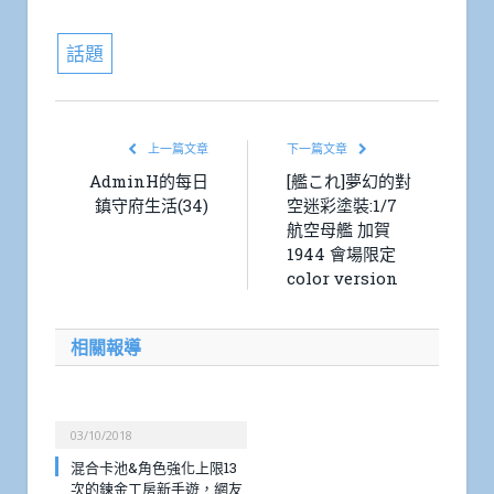
Link
話題
上一篇文章
下一篇文章
AdminH的每日
[艦これ]夢幻的對
鎮守府生活(34)
空迷彩塗裝:1/7
航空母艦 加賀
1944 會場限定
color version
相關報導
03/10/2018
混合卡池&角色強化上限13
次的鍊金工房新手遊，網友