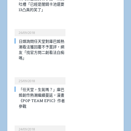
吐槽「已經是闇鍋卡池還要
13凸真的笑了」
26/09/2018
日媒詢問任天堂對庫巴姬熱
潮看法獲回覆不予置評，網
友「找官方問二創看法白痴
嗎」
25/09/2018
「任天堂，生氣嗎？」庫巴
姬創作熱潮繼續蔓延，漫畫
《POP TEAM EPIC》作者
參戰
24/09/2018