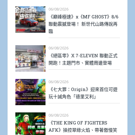
06/08/2026
《巔峰極速》x《MF GHOST》8/6
聯動震撼登場！ 新世代山路傳說再
臨
06/08/2026
《絕區零》X 7-ELEVEN 聯動正式
開跑！主題門市、實體周邊登場
06/08/2026
《七大罪：Origin》迎來首位可遊
玩十誡角色「德里艾利」
06/08/2026
《THE KING OF FIGHTERS
AFK》操控翠綠火焰、帶著傲慢笑