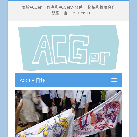
關於ACGer
作者與ACGer的關係
徵稿與推廣合作
總編一言
ACGer FB
ACGER 目錄