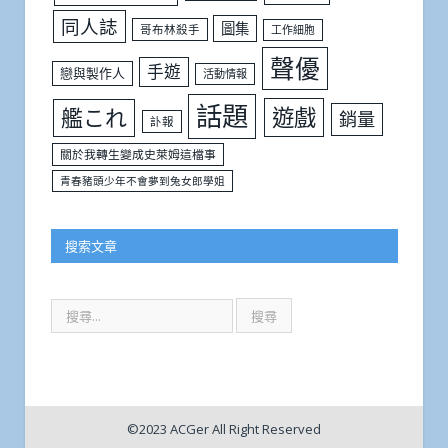
同人誌
圖集
哥布林殺手
工作細胞
聲優
手遊
戀與製作人
活動情報
話題
遊戲
艦これ
銷量
訃報
關於我轉生變成史萊姆這檔事
青春豬頭少年不會夢到兔女郎學姐
搜索文章
©2023 ACGer All Right Reserved