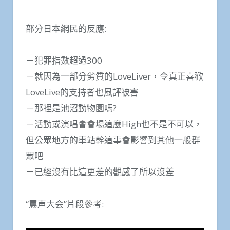
部分日本網民的反應:
－犯罪指數超過300
－就因為一部分劣質的LoveLiver，令真正喜歡
LoveLive的支持者也風評被害
－那裡是池沼動物園嗎?
－活動或演唱會會場這麼High也不是不可以，
但公眾地方的車站幹這事會影響到其他一般群
眾吧
－已經沒有比這更差的觀感了所以沒差
“罵声大会”片段參考: