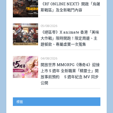
《RF ONLINE NEXT》開啟「烏薩
斯戰區」及全新戰鬥內容
05/08/2026
《絕區零》X animate 香港「美味
大作戰」限時開跑！限定周邊、主
題餐飲、專屬虛寶一次蒐集
04/08/2026
開放世界 MMORPG《傳奇4》迎接
上市 5 週年 全新職業「精靈士」開
放事前預約 5 週年紀念 MV 同步
公開
標籤