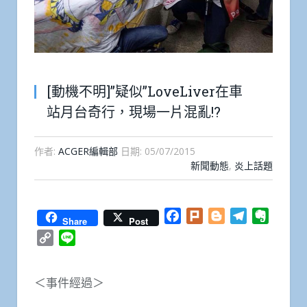
[動機不明]”疑似”LoveLiver在車
站月台奇行，現場一片混亂!?
作者:
ACGER編輯部
日期:
05/07/2015
新聞動態
,
炎上話題
Facebook
Plurk
Blogger
Telegram
Everno
Share
Post
Copy
Line
Link
＜事件經過＞