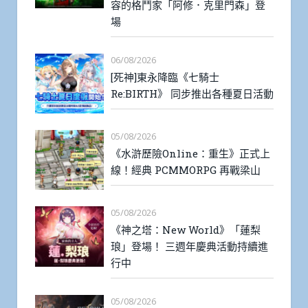
容的格鬥家「阿修．克里門森」登
場
06/08/2026
[死神]東永降臨《七騎士
Re:BIRTH》 同步推出各種夏日活動
05/08/2026
《水滸歷險Online：重生》正式上
線！經典 PCMMORPG 再戰梁山
05/08/2026
《神之塔：New World》「蓮梨
琅」登場！ 三週年慶典活動持續進
行中
05/08/2026