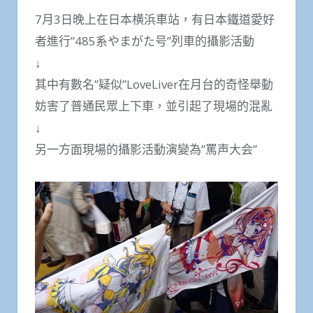
7月3日晚上在日本横浜車站，有日本鐵道愛好
者進行”485系やまがた号”列車的攝影活動
↓
其中有數名”疑似”LoveLiver在月台的奇怪舉動
妨害了普通民眾上下車，並引起了現場的混亂
↓
另一方面現場的攝影活動演變為”罵声大会”