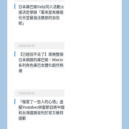
日本庫巴姬Only同人活動火
速決定舉辦「看來是有勝過
任天堂最強法務部的自信
呢」
24/09/2018
【已經回不去了】席捲整個
日本網路的庫巴姬，Mario
系列角色庫巴女體化創作熱
潮
15/09/2018
「傷害了一些人的心情」虛
擬Youtuber絆愛節目將中國
和台灣國旗並列於官方推特
道歉