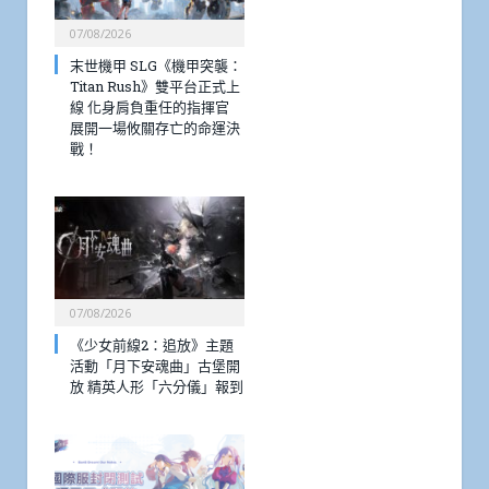
07/08/2026
末世機甲 SLG《機甲突襲：
Titan Rush》雙平台正式上
線 化身肩負重任的指揮官
展開一場攸關存亡的命運決
戰！
07/08/2026
《少女前線2：追放》主題
活動「月下安魂曲」古堡開
放 精英人形「六分儀」報到