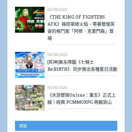
06/08/2026
《THE KING OF FIGHTERS
AFK》操控翠綠火焰、帶著傲慢笑
容的格鬥家「阿修．克里門森」登
場
06/08/2026
[死神]東永降臨《七騎士
Re:BIRTH》 同步推出各種夏日活動
05/08/2026
《水滸歷險Online：重生》正式上
線！經典 PCMMORPG 再戰梁山
標籤