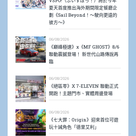
VSPO!（ぶいすぽっ！）將於今年
夏天首度推出海外期間限定餐廳企
劃《Sail Beyond！～駛向更遠的
彼方～》
06/08/2026
《巔峰極速》x《MF GHOST》8/6
聯動震撼登場！ 新世代山路傳說再
臨
06/08/2026
《絕區零》X 7-ELEVEN 聯動正式
開跑！主題門市、實體周邊登場
06/08/2026
《七大罪：Origin》迎來首位可遊
玩十誡角色「德里艾利」