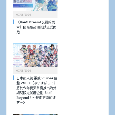
07/08/2026
《BanG Dream! 交織的樂
章》國際服封閉測試正式開
跑
07/08/2026
日本超人氣 電競 VTuber 團
體 VSPO!（ぶいすぽっ！）
將於今年夏天首度推出海外
期間限定餐廳企劃《Sail
Beyond！～駛向更遠的彼
方～》