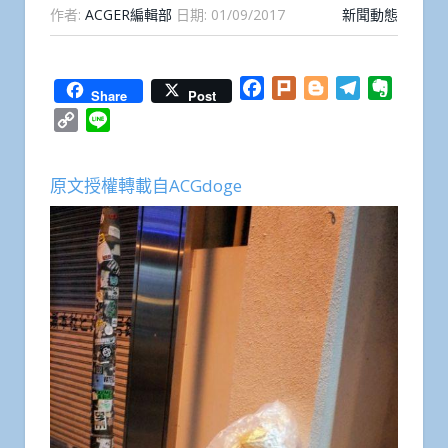
作者:
ACGER編輯部
日期:
01/09/2017
新聞動態
Facebook
Plurk
Blogger
Telegram
Everno
Share
Post
Copy
Line
Link
原文授權轉載自ACGdoge