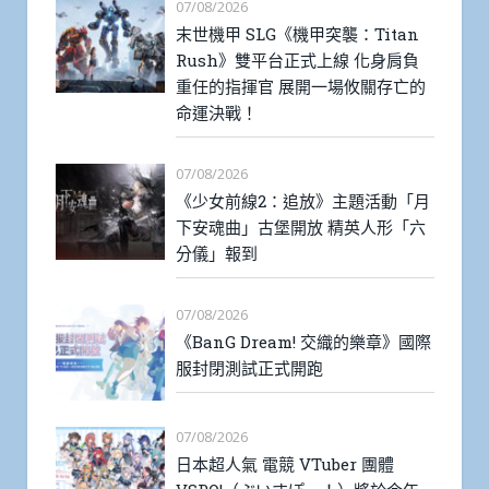
07/08/2026
末世機甲 SLG《機甲突襲：Titan
Rush》雙平台正式上線 化身肩負
重任的指揮官 展開一場攸關存亡的
命運決戰！
07/08/2026
《少女前線2：追放》主題活動「月
下安魂曲」古堡開放 精英人形「六
分儀」報到
07/08/2026
《BanG Dream! 交織的樂章》國際
服封閉測試正式開跑
07/08/2026
日本超人氣 電競 VTuber 團體