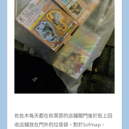
佐佐木每天都在秋葉原的店鋪關門後於街上回
收店鋪放在門外的垃圾袋，對於Sofmap、