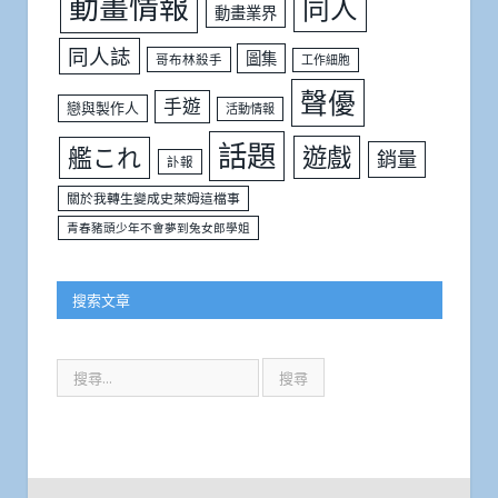
動畫情報
同人
動畫業界
同人誌
圖集
哥布林殺手
工作細胞
聲優
手遊
戀與製作人
活動情報
話題
遊戲
艦これ
銷量
訃報
關於我轉生變成史萊姆這檔事
青春豬頭少年不會夢到兔女郎學姐
搜索文章