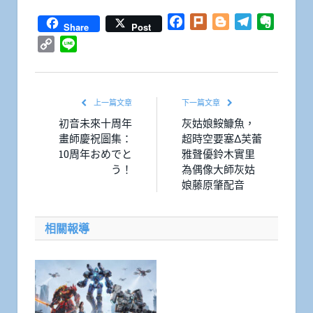
Facebook
Plurk
Blogger
Telegram
Everno
Share
Post
Copy
Line
Link
上一篇文章
下一篇文章
初音未來十周年
灰姑娘鮟鱇魚，
畫師慶祝圖集：
超時空要塞Δ芙蕾
10周年おめでと
雅聲優鈴木實里
う！
為偶像大師灰姑
娘藤原肇配音
相關報導