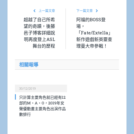
上一篇文章
下一篇文章
超越了自己所希
阿福的BOSS登
望的奇蹟，後藤
場，
邑子博客詳細說
「Fate/Extella」
明再度登上ASL
新作遊戲新英靈查
舞台的歷程
理曼大帝參戰！
相關報導
30/12/2019
只計算主要角色就已經有12
部的M・A・O，2019年女
聲優動畫主要角色出演作品
數排行