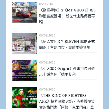
06/08/2026
《巔峰極速》x《MF GHOST》8/6
聯動震撼登場！ 新世代山路傳說再
臨
06/08/2026
《絕區零》X 7-ELEVEN 聯動正式
開跑！主題門市、實體周邊登場
06/08/2026
《七大罪：Origin》迎來首位可遊
玩十誡角色「德里艾利」
06/08/2026
《THE KING OF FIGHTERS
AFK》操控翠綠火焰、帶著傲慢笑
容的格鬥家「阿修．克里門森」登