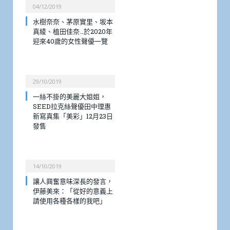
04/12/2019
水樹奈奈、茅原實里、坂本
真綾、植田佳奈…於2020年
迎來40歲的女性聲優一覽
29/10/2019
一絲不掛的美麗大姐姐，
SEED拉克絲聲優田中理惠
新寫真集「美彩」12月23日
發售
14/10/2019
讓人興奮意味深長的發言，
伊藤美來：「從好的意義上
請使用各種各樣的我吧」