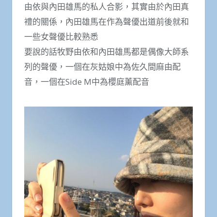
由依與內田雄馬的私人合影，其實由於內田真
禮的關係，內田雄馬在作為聲優出道前後就和
一些女聲優比較熟悉
要說的話牧野由依和內田雄馬都是偶像大師系
列的聲優，一個在灰姑娘中為佐久間麻由配
音，一個在Side M中為櫻庭薰配音