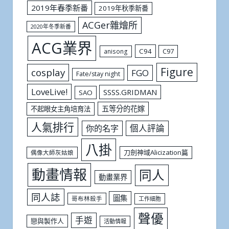
2019年春季新番
2019年秋季新番
ACGer雜燴所
2020年冬季新番
ACG業界
C94
C97
anisong
Figure
cosplay
FGO
Fate/stay night
LoveLive!
SSSS.GRIDMAN
SAO
五等分的花嫁
不起眼女主角培育法
人氣排行
個人評論
你的名字
八掛
刀劍神域Alicization篇
偶像大師灰姑娘
動畫情報
同人
動畫業界
同人誌
圖集
哥布林殺手
工作細胞
聲優
手遊
戀與製作人
活動情報