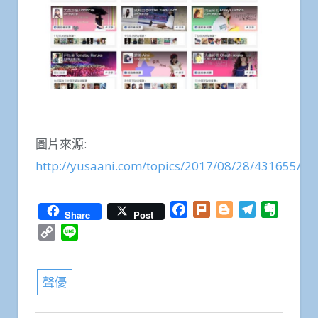
圖片來源:
http://yusaani.com/topics/2017/08/28/431655/
Facebook
Plurk
Blogger
Telegram
Everno
Share
Post
Copy
Line
Link
聲優