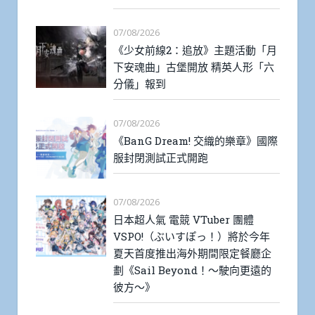
07/08/2026
《少女前線2：追放》主題活動「月
下安魂曲」古堡開放 精英人形「六
分儀」報到
07/08/2026
《BanG Dream! 交織的樂章》國際
服封閉測試正式開跑
07/08/2026
日本超人氣 電競 VTuber 團體
VSPO!（ぶいすぽっ！）將於今年
夏天首度推出海外期間限定餐廳企
劃《Sail Beyond！～駛向更遠的
彼方～》