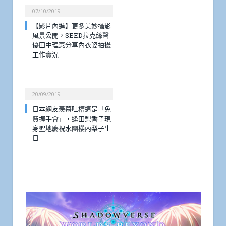
07/10/2019
【影片內進】更多美妙攝影
風景公開，SEED拉克絲聲
優田中理惠分享內衣姿拍攝
工作實況
20/09/2019
日本網友羨慕吐槽這是「免
費握手會」，逢田梨香子現
身聖地慶祝水團櫻內梨子生
日