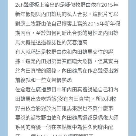
2ch聲優板上流出的是疑似牧野由依在2015年
新年假期與內田雄馬的私人合影，這照片可以
對應上牧野由依自己博客上寫的2015年新年假
期內容，至於如何判斷出合影的男性是內田雄
馬大概是透過標誌性的笑容酒窩
有人就稱這是牧野由依和內田雄馬交往的證
據，還是內田姐弟營業面臨大危機，但其實由
於內田真禮的關係，內田雄馬在作為聲優出道
前後就和一些女聲優熟悉
佐倉還在廣播節目中和內田真禮說過自己和內
田雄馬出去吃過飯(沒有內田真禮)，所以和牧
野由依合影對於內田雄馬來說也不算什麼事
要說的話牧野由依和內田雄馬還都是偶像大師
系列的聲優一個在灰姑娘中為佐久間麻由配