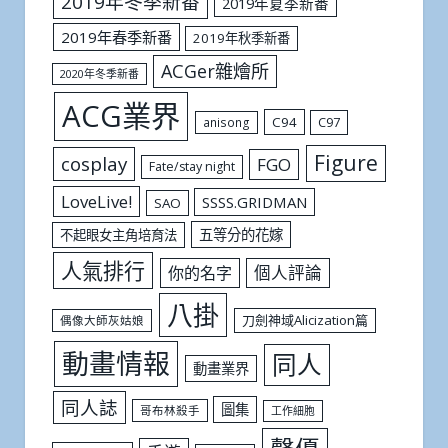
2019年冬季新番
2019年夏季新番
2019年春季新番
2019年秋季新番
ACGer雜燴所
2020年冬季新番
ACG業界
C94
C97
anisong
Figure
cosplay
FGO
Fate/stay night
LoveLive!
SSSS.GRIDMAN
SAO
五等分的花嫁
不起眼女主角培育法
人氣排行
個人評論
你的名字
八掛
刀劍神域Alicization篇
偶像大師灰姑娘
動畫情報
同人
動畫業界
同人誌
圖集
哥布林殺手
工作細胞