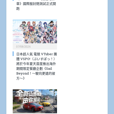
章》國際服封閉測試正式開
跑
07/08/2026
日本超人氣 電競 VTuber 團
體 VSPO!（ぶいすぽっ！）
將於今年夏天首度推出海外
期間限定餐廳企劃《Sail
Beyond！～駛向更遠的彼
方～》