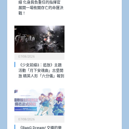
線 化身肩負重任的指揮官
展開一場攸關存亡的命運決
戰！
07/08/2026
《少女前線2：追放》主題
活動「月下安魂曲」古堡開
放 精英人形「六分儀」報到
07/08/2026
《BanG Dream! 交織的樂