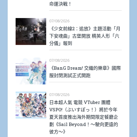
命運決戰！
07/08/2026
《少女前線2：追放》主題活動「月
下安魂曲」古堡開放 精英人形「六
分儀」報到
07/08/2026
《BanG Dream! 交織的樂章》國際
服封閉測試正式開跑
07/08/2026
日本超人氣 電競 VTuber 團體
VSPO!（ぶいすぽっ！）將於今年
夏天首度推出海外期間限定餐廳企
劃《Sail Beyond！～駛向更遠的
彼方～》