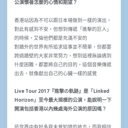
公演懷著怎麼的心情和期望？
香港站因為不可以跟日本場做到一樣的演出，
對此有感到不安，但想到傳遞「進擊的巨人」
的時候，艾倫他們都是充滿不安的
對牆外的世界有所追求這事並不簡單，但都要
跨過牆壁的大家非常努力，想到這裡無論遇到
什麼困難，都要將自己的目的，這個音樂傳遞
出去，就像獻出自己的心臟一樣的感覺
Live Tour 2017『進撃の軌跡』是「Linked
Horizon」至今最大規模的公演，能說明一下
開演包括香港以內幾處海外公演的原因嗎？
這世界中有好多我未曾知道的地方，而我相信