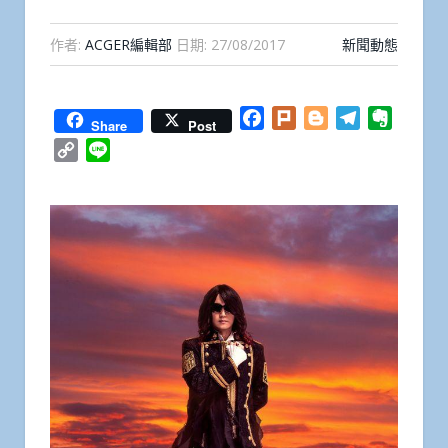
作者:
ACGER編輯部
日期:
27/08/2017
新聞動態
Facebook
Plurk
Blogger
Telegram
Everno
Share
Post
Copy
Line
Link