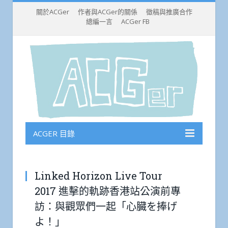
關於ACGer
作者與ACGer的關係
徵稿與推廣合作
總編一言
ACGer FB
ACGER 目錄
Linked Horizon Live Tour
2017 進擊的軌跡香港站公演前專
訪：與觀眾們一起「心臓を捧げ
よ！」