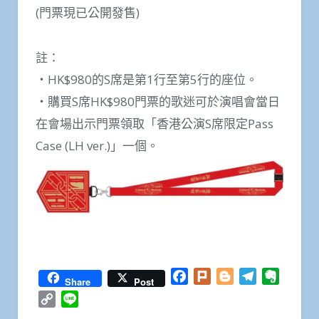
(門票現已公開發售)
註：
・HK$980的S席是第1行至第5行的座位。
・購買S席HK$980門票的歌迷可於演唱會當日
在會場出示門票領取「香港公演S席限定Pass
Case (LH ver.)」一個。
Facebook
Plurk
Blogger
Telegram
Everno
Share
Post
Copy
Line
Link