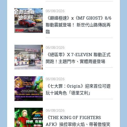
06/08/2026
《巔峰極速》x《MF GHOST》8/6
聯動震撼登場！ 新世代山路傳說再
臨
06/08/2026
《絕區零》X 7-ELEVEN 聯動正式
開跑！主題門市、實體周邊登場
06/08/2026
《七大罪：Origin》迎來首位可遊
玩十誡角色「德里艾利」
06/08/2026
《THE KING OF FIGHTERS
AFK》操控翠綠火焰、帶著傲慢笑