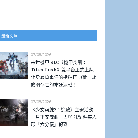
最新文章
07/08/2026
末世機甲 SLG《機甲突襲：
Titan Rush》雙平台正式上線
化身肩負重任的指揮官 展開一場
攸關存亡的命運決戰！
07/08/2026
《少女前線2：追放》主題活動
「月下安魂曲」古堡開放 精英人
形「六分儀」報到