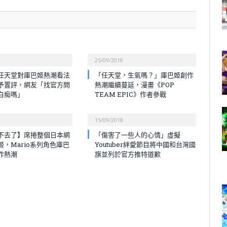
25/09/2018
任天堂對庫巴姬熱潮看法
「任天堂，生氣嗎？」庫巴姬創作
予置評，網友「找官方問
熱潮繼續蔓延，漫畫《POP
白痴嗎」
TEAM EPIC》作者參戰
15/09/2018
不去了】席捲整個日本網
「傷害了一些人的心情」虛擬
姬，Mario系列角色庫巴
Youtuber絆愛節目將中國和台灣國
作熱潮
旗並列於官方推特道歉