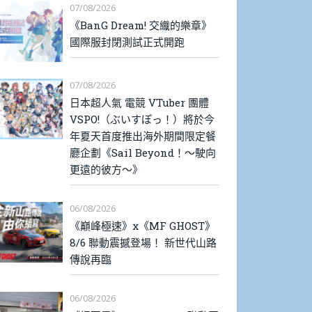
07/08/2026
《BanG Dream! 交織的樂章》
國際服封閉測試正式開跑
07/08/2026
日本超人氣 電競 VTuber 團體
VSPO!（ぶいすぽっ！）將於今
年夏天首度推出海外期間限定餐
廳企劃《Sail Beyond！～駛向
更遠的彼方～》
06/08/2026
《巔峰極速》x《MF GHOST》
8/6 聯動震撼登場！ 新世代山路
傳說再臨
06/08/2026