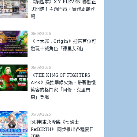
《絕區零》X 7-ELEVEN 聯動正
式開跑！主題門市、實體周邊登
場
06/08/2026
《七大罪：Origin》迎來首位可
遊玩十誡角色「德里艾利」
06/08/2026
《THE KING OF FIGHTERS
AFK》操控翠綠火焰、帶著傲慢
笑容的格鬥家「阿修．克里門
森」登場
06/08/2026
[死神]東永降臨《七騎士
Re:BIRTH》 同步推出各種夏日
活動