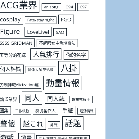
ACG業界
C94
C97
anisong
cosplay
FGO
Fate/stay night
Figure
LoveLive!
SAO
SSSS.GRIDMAN
不起眼女主角培育法
人氣排行
你的名字
五等分的花嫁
八掛
個人評論
偶像大師灰姑娘
動畫情報
刀劍神域Alicization篇
同人
同人誌
動畫業界
哥布林殺手
手遊
圖集
戀與製作人
工作細胞
活動情報
話題
聲優
艦これ
訃報
遊戲
銷量
關於我轉生變成史萊姆這檔事