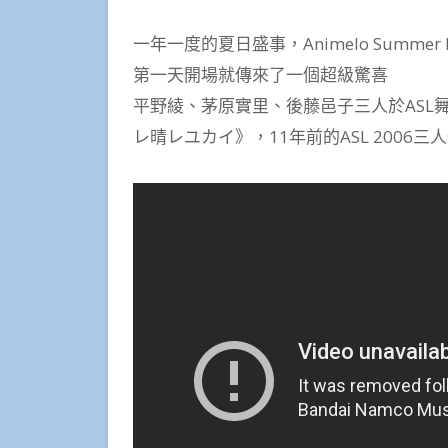
一年一度的夏日盛事，Animelo Summer
第一天開場就傳來了一個超級驚喜
平野綾、茅原實里、後藤邑子三人於ASL
レ晴レユカイ》，11年前的ASL 2006