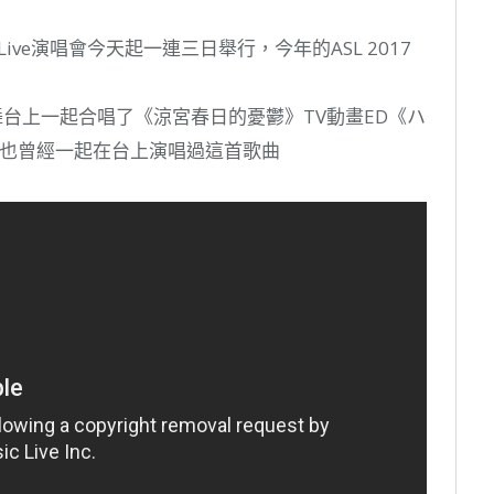
 Live演唱會今天起一連三日舉行，今年的ASL 2017
舞台上一起合唱了《涼宮春日的憂鬱》TV動畫ED《ハ
三人也曾經一起在台上演唱過這首歌曲