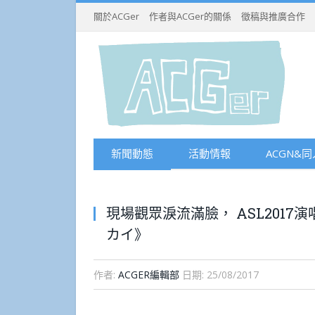
關於ACGer
作者與ACGer的關係
徵稿與推廣合作
新聞動態
活動情報
ACGN&同
現場觀眾淚流滿臉， ASL2017
カイ》
作者:
ACGER編輯部
日期:
25/08/2017