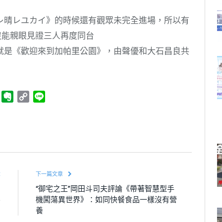
レ晴レユカイ》的時候還有觀眾未完全進場，所以有
沒能親眼見證三人再度同台
就是《歡迎來到加帕里公園》，由聲優和大石昌良共
ger
Telegram
Evernote
Copy
Line
Link
章
下一篇文章
中
“御宅之王”岡田斗司夫評論《帶著智慧型手
6
機闖蕩異世界》：如同快餐食品一樣沒有營
養