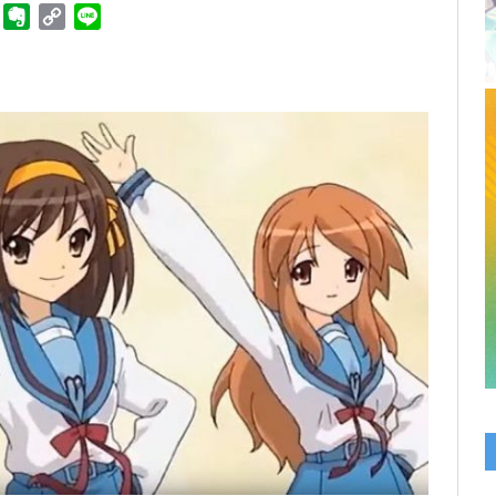
ger
Telegram
Evernote
Copy
Line
Link