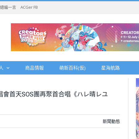
總編一言
ACGer FB
人
商品情報
萌新百科(仮)
星海航路
演唱會首天SOS團再聚首合唱《ハレ晴レユ
新聞動態