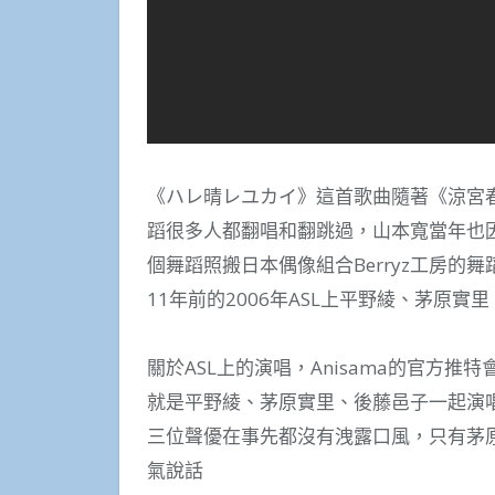
《ハレ晴レユカイ》這首歌曲隨著《涼宮
蹈很多人都翻唱和翻跳過，山本寬當年也
個舞蹈照搬日本偶像組合Berryz工房的舞蹈
11年前的2006年ASL上平野綾、茅原
關於ASL上的演唱，Anisama的官方
就是平野綾、茅原實里、後藤邑子一起演
三位聲優在事先都沒有洩露口風，只有茅原
氣說話