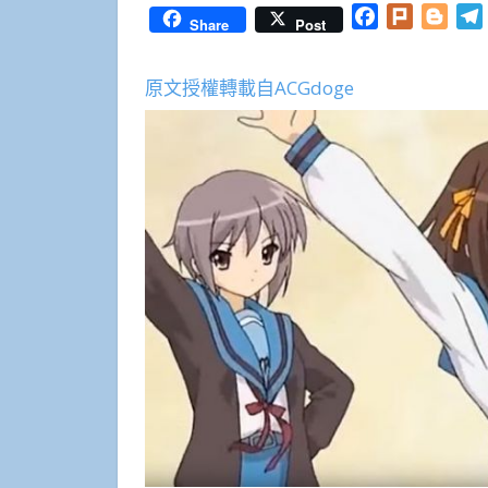
Facebook
Plurk
Blog
Share
Post
原文授權轉載自ACGdoge