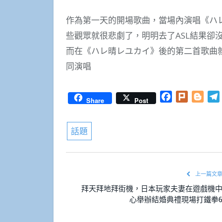
作為第一天的開場歌曲，當場內演唱《ハ
些觀眾就很悲劇了，明明去了ASL結果卻
而在《ハレ晴レユカイ》後的第二首歌曲
同演唱
Facebook
Plurk
Blog
Share
Post
話題
上一篇文
拜天拜地拜街機，日本玩家夫妻在遊戲機
心舉辦結婚典禮現場打鐵拳