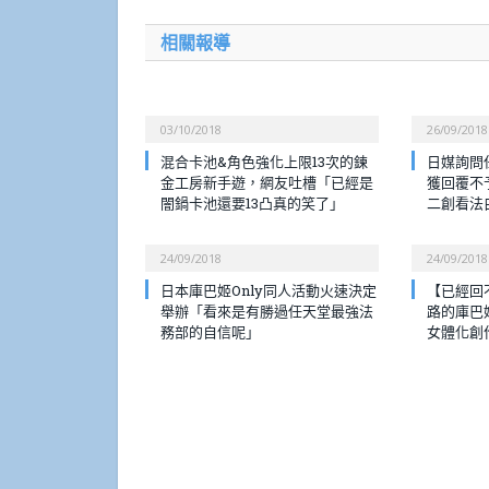
相關報導
03/10/2018
26/09/2018
混合卡池&角色強化上限13次的鍊
日媒詢問
金工房新手遊，網友吐槽「已經是
獲回覆不
闇鍋卡池還要13凸真的笑了」
二創看法
24/09/2018
24/09/2018
日本庫巴姬Only同人活動火速決定
【已經回
舉辦「看來是有勝過任天堂最強法
路的庫巴
務部的自信呢」
女體化創