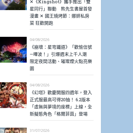
✕《Kingshot》攜手推出「雙
星同行」聯動 熊先生書屋首發
漫畫 ✕ 國王燒烤節：娜妍私房
菜 狂歡開跑
04/08/2026
《崩壞：星穹鐵道》「歡愉信號
—嗶波！」引爆週末上千人潮
限定夜間活動、璀璨煙火點亮樂
園
04/08/2026
《幻塔》歡慶開服四週年，登入
正式服最高可得20抽！ 6.2版本
「虛無與夢境的座標」上線，全
新擬態角色「格爾菲茵」登場
31/07/2026