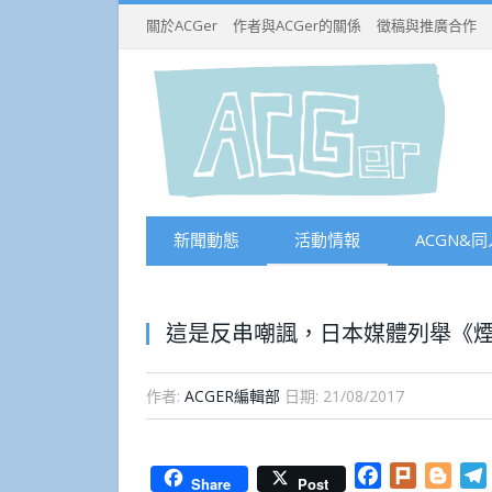
關於ACGer
作者與ACGer的關係
徵稿與推廣合作
新聞動態
活動情報
ACGN&同
這是反串嘲諷，日本媒體列舉《
作者:
ACGER編輯部
日期:
21/08/2017
Facebook
Plurk
Blog
Share
Post