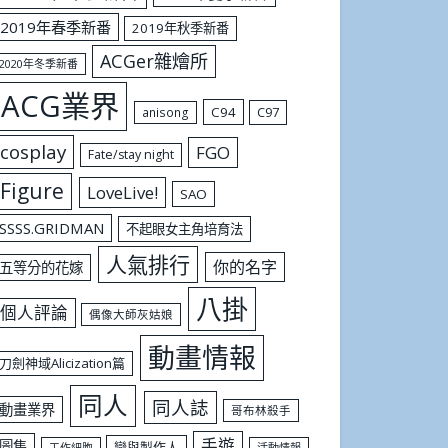
2019年春季新番
2019年秋季新番
ACGer雜燴所
2020年冬季新番
ACG業界
C94
C97
anisong
cosplay
FGO
Fate/stay night
Figure
LoveLive!
SAO
SSSS.GRIDMAN
不起眼女主角培育法
人氣排行
你的名字
五等分的花嫁
八掛
個人評論
偶像大師灰姑娘
動畫情報
刀劍神域Alicization篇
同人
同人誌
動畫業界
哥布林殺手
手遊
圖集
戀與製作人
工作細胞
活動情報