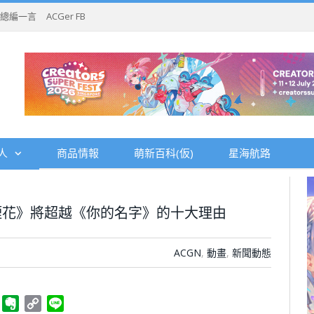
總編一言
ACGer FB
人
商品情報
萌新百科(仮)
星海航路
煙花》將超越《你的名字》的十大理由
ACGN
,
動畫
,
新聞動態
ger
Telegram
Evernote
Copy
Line