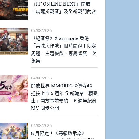
《RF ONLINE NEXT》開啟
「烏薩斯戰區」及全新戰鬥內容
05/08/2026
《絕區零》X animate 香港
「美味大作戰」限時開跑！限定
周邊、主題餐飲、專屬虛寶一次
蒐集
04/08/2026
開放世界 MMORPG《傳奇4》
迎接上市 5 週年 全新職業「精靈
士」開放事前預約 5 週年紀念
MV 同步公開
04/08/2026
8 月限定！《寒霜啟示錄》