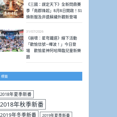
《三國：謀定天下》全新問鼎賽
季「南郡烽起」8月8日開啟！S1
煥新服及非遺蘇繡外觀新登場
31/07/2026
《崩壞：星穹鐵道》線下活動
「歡愉信號—嗶波！」今日登
場 歡愉星神阿哈降臨兒童新樂
園
標籤
2018年夏季新番
2018年秋季新番
2019年冬季新番
2019年夏季新番