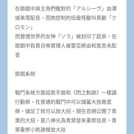
在遊戲中與主角們敵對的「アルシーヴ」由澤
城美雪配音，而她控制的低級怪獸叫黑獸「ク
ロモン」
而管理世界的女神「ソラ」被封印了起來，在
遊戲中負責召喚管理人庫雷亞將由和氣杏未配
音
遊戲系統
戰鬥系統方面這款手遊和《閃之軌跡》一樣讀
行動條，在普通的戰鬥中可以儲蓄大技進度
條，儲足了就可以放大招，現在官網公開了青
葉的大招，是八神光為青葉發來重修信息，青
葉重修小熊建模放大技