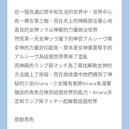
在一個充滿幻想平和生活的世界中，世界中心
有一棵言葉之樹，而在天上的神殿居住著心地
善良的女神ソラ以神聖的力量統治世界
然而某一天女神ソラ麾下的神官アルシーヴ將
女神的力量封印起來，原本是女神重要幫手的
アルシーヴ為這個世界帶來了混亂
而神殿的ランプ與マッチ為了尋找解救女神的
方法踏上了旅程，而在旅途當中她們遇到了神
秘的少女Kirara，少女擁有者將Kirara系漫畫
雜誌的角色召喚到這個世界的能力，Kirara決
定和ランプ與マッチ一起解救這個世界
原創角色