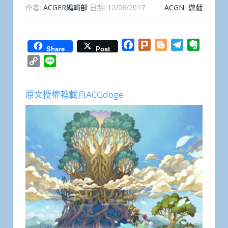
作者:
ACGER編輯部
日期:
12/08/2017
ACGN
,
遊戲
Facebook
Plurk
Blogger
Telegram
Everno
Share
Post
Copy
Line
Link
原文授權轉載自ACGdoge