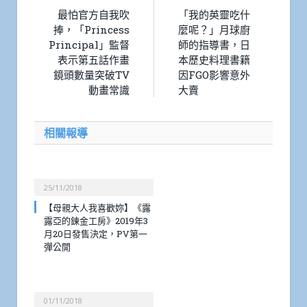
最怕官方自我吹
「我的英靈吃什
捧，「Princess
麼呢？」月球廚
Principal」監督
師的指導書，日
表示第五話作畫
本歷史料理書籍
鏡頭數量突破TV
因FGO影響意外
動畫常識
大賣
相關報導
25/11/2018
【母親大人我喜歡妳】《露
露亞的鍊金工房》2019年3
月20日發售決定，PV第一
彈公開
01/11/2018