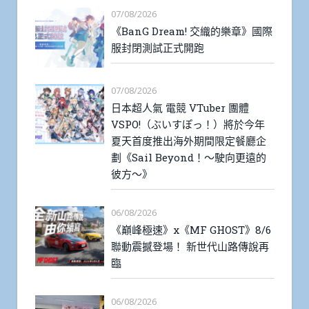
07/08/2026
《BanG Dream! 交織的樂章》國際
服封閉測試正式開跑
07/08/2026
日本超人氣 電競 VTuber 團體
VSPO!（ぶいすぽっ！）將於今年
夏天首度推出海外期間限定餐廳企
劃《Sail Beyond！～駛向更遠的
彼方～》
06/08/2026
《巔峰極速》x《MF GHOST》8/6
聯動震撼登場！ 新世代山路傳說再
臨
06/08/2026