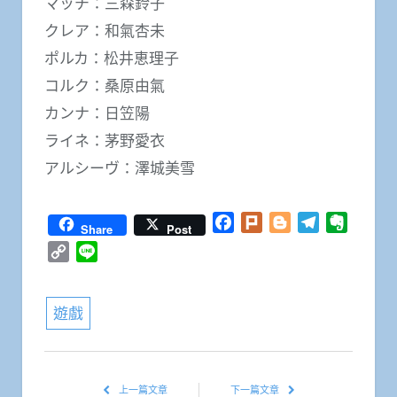
マッチ：三森鈴子
クレア：和氣杏未
ポルカ：松井恵理子
コルク：桑原由氣
カンナ：日笠陽
ライネ：茅野愛衣
アルシーヴ：澤城美雪
Facebook
Plurk
Blogger
Telegram
Everno
Share
Post
Copy
Line
Link
遊戲
上一篇文章
下一篇文章