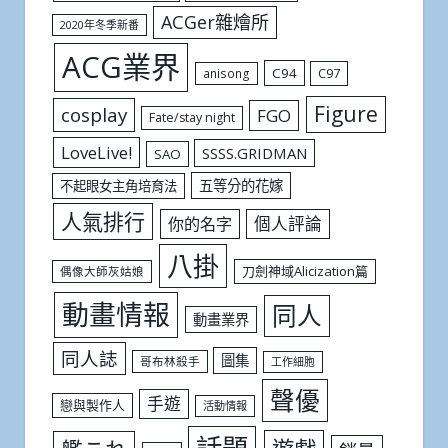
ACGer雜燴所
2020年冬季新番
ACG業界
C94
C97
anisong
Figure
cosplay
FGO
Fate/stay night
LoveLive!
SSSS.GRIDMAN
SAO
五等分的花嫁
不起眼女主角培育法
人氣排行
個人評論
你的名字
八掛
刀劍神域Alicization篇
偶像大師灰姑娘
動畫情報
同人
動畫業界
同人誌
圖集
哥布林殺手
工作細胞
聲優
手遊
戀與製作人
活動情報
話題