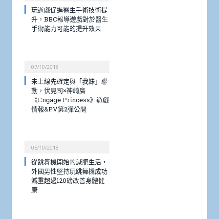
玩遊戲促進醫生手術技術提
升，BBC報導遊戲對於醫生
手術能力可能的提升效果
07/10/2018
未上線先確定與「我妹」聯
動，伏見司×神崎廣
《Engage Princess》遊戲
情報&PV第2彈公開
05/10/2018
從跳舞機開始的減肥生活，
外國男性堅持玩跳舞機成功
減重超過120磅改善身體健
康