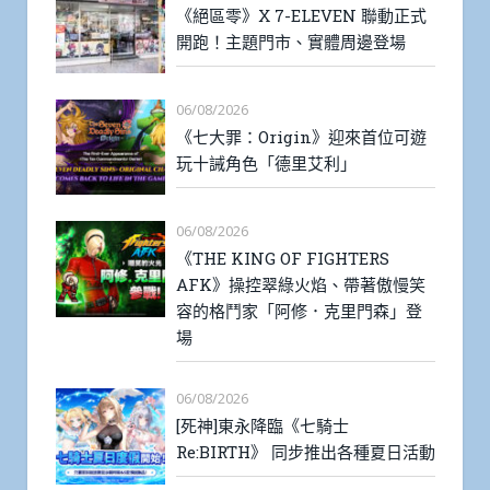
《絕區零》X 7-ELEVEN 聯動正式
開跑！主題門市、實體周邊登場
06/08/2026
《七大罪：Origin》迎來首位可遊
玩十誡角色「德里艾利」
06/08/2026
《THE KING OF FIGHTERS
AFK》操控翠綠火焰、帶著傲慢笑
容的格鬥家「阿修．克里門森」登
場
06/08/2026
[死神]東永降臨《七騎士
Re:BIRTH》 同步推出各種夏日活動