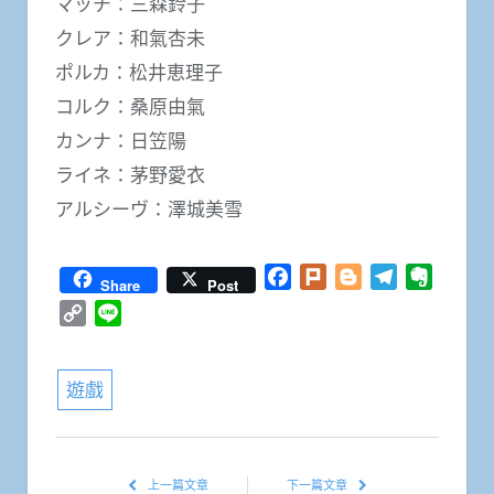
マッチ：三森鈴子
クレア：和氣杏未
ポルカ：松井恵理子
コルク：桑原由氣
カンナ：日笠陽
ライネ：茅野愛衣
アルシーヴ：澤城美雪
Facebook
Plurk
Blogger
Telegram
Everno
Share
Post
Copy
Line
Link
遊戲
上一篇文章
下一篇文章