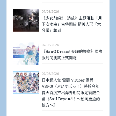
07/08/2026
《少女前線2：追放》主題活動「月
下安魂曲」古堡開放 精英人形「六
分儀」報到
07/08/2026
《BanG Dream! 交織的樂章》國際
服封閉測試正式開跑
07/08/2026
日本超人氣 電競 VTuber 團體
VSPO!（ぶいすぽっ！）將於今年
夏天首度推出海外期間限定餐廳企
劃《Sail Beyond！～駛向更遠的
彼方～》