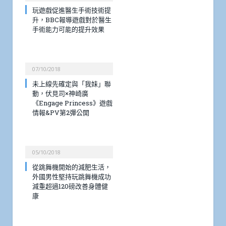
玩遊戲促進醫生手術技術提
升，BBC報導遊戲對於醫生
手術能力可能的提升效果
07/10/2018
未上線先確定與「我妹」聯
動，伏見司×神崎廣
《Engage Princess》遊戲
情報&PV第2彈公開
05/10/2018
從跳舞機開始的減肥生活，
外國男性堅持玩跳舞機成功
減重超過120磅改善身體健
康