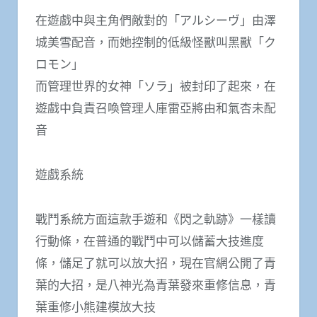
在遊戲中與主角們敵對的「アルシーヴ」由澤
城美雪配音，而她控制的低級怪獸叫黑獸「ク
ロモン」
而管理世界的女神「ソラ」被封印了起來，在
遊戲中負責召喚管理人庫雷亞將由和氣杏未配
音
遊戲系統
戰鬥系統方面這款手遊和《閃之軌跡》一樣讀
行動條，在普通的戰鬥中可以儲蓄大技進度
條，儲足了就可以放大招，現在官網公開了青
葉的大招，是八神光為青葉發來重修信息，青
葉重修小熊建模放大技