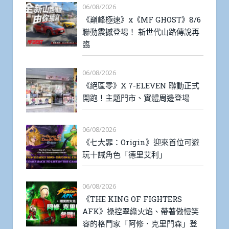
06/08/2026
《巔峰極速》x《MF GHOST》8/6
聯動震撼登場！ 新世代山路傳說再
臨
06/08/2026
《絕區零》X 7-ELEVEN 聯動正式
開跑！主題門市、實體周邊登場
06/08/2026
《七大罪：Origin》迎來首位可遊
玩十誡角色「德里艾利」
06/08/2026
《THE KING OF FIGHTERS
AFK》操控翠綠火焰、帶著傲慢笑
容的格鬥家「阿修．克里門森」登