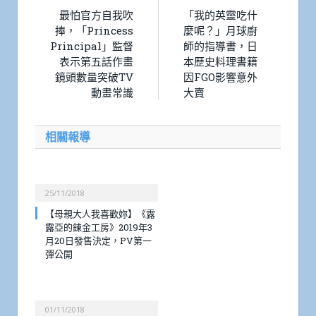
最怕官方自我吹
「我的英靈吃什
捧，「Princess
麼呢？」月球廚
Principal」監督
師的指導書，日
表示第五話作畫
本歷史料理書籍
鏡頭數量突破TV
因FGO影響意外
動畫常識
大賣
相關報導
25/11/2018
【母親大人我喜歡妳】《露
露亞的鍊金工房》2019年3
月20日發售決定，PV第一
彈公開
01/11/2018