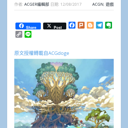
作者:
ACGER編輯部
日期:
12/08/2017
ACGN
,
遊戲
Facebook
Plurk
Blogger
Telegram
Everno
Share
Post
Copy
Line
Link
原文授權轉載自ACGdoge