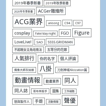
2019年春季新番
2019年秋季新番
ACGer雜燴所
2020年冬季新番
ACG業界
C94
C97
anisong
Figure
cosplay
FGO
Fate/stay night
LoveLive!
SSSS.GRIDMAN
SAO
五等分的花嫁
不起眼女主角培育法
人氣排行
個人評論
你的名字
八掛
刀劍神域Alicization篇
偶像大師灰姑娘
動畫情報
同人
動畫業界
同人誌
圖集
哥布林殺手
工作細胞
聲優
手遊
戀與製作人
活動情報