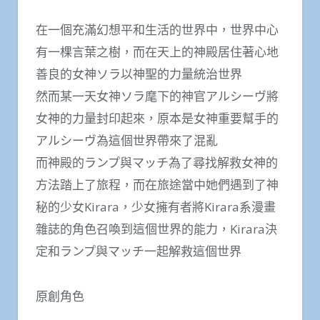
在一個充滿幻想平和生活的世界中，世界中心
有一棵言葉之樹，而在天上的神殿居住著心地
善良的女神ソラ以神聖的力量統治世界
然而某一天女神ソラ麾下的神官アルシーヴ將
女神的力量封印起來，原本是女神重要幫手的
アルシーヴ為這個世界帶來了混亂
而神殿的ランプ與マッチ為了尋找解救女神的
方法踏上了旅程，而在旅途當中她們遇到了神
秘的少女Kirara，少女擁有者將Kirara系漫畫
雜誌的角色召喚到這個世界的能力，Kirara決
定和ランプ與マッチ一起解救這個世界
原創角色