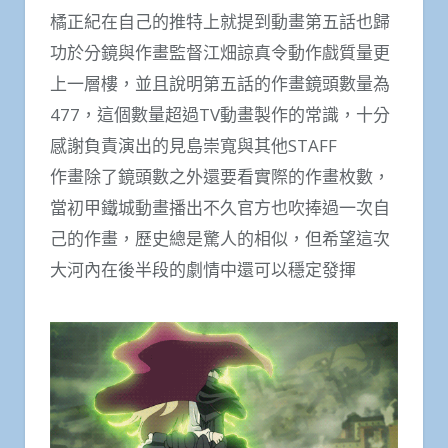
橘正紀在自己的推特上就提到動畫第五話也歸
功於分鏡與作畫監督江畑諒真令動作戲質量更
上一層樓，並且說明第五話的作畫鏡頭數量為
477，這個數量超過TV動畫製作的常識，十分
感謝負責演出的見島崇寬與其他STAFF
作畫除了鏡頭數之外還要看實際的作畫枚數，
當初甲鐵城動畫播出不久官方也吹捧過一次自
己的作畫，歷史總是驚人的相似，但希望這次
大河內在後半段的劇情中還可以穩定發揮