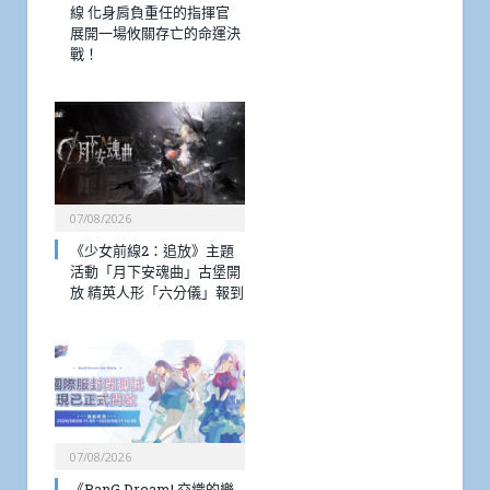
線 化身肩負重任的指揮官
展開一場攸關存亡的命運決
戰！
07/08/2026
《少女前線2：追放》主題
活動「月下安魂曲」古堡開
放 精英人形「六分儀」報到
07/08/2026
《BanG Dream! 交織的樂