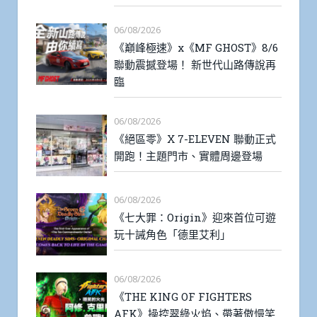
06/08/2026
《巔峰極速》x《MF GHOST》8/6
聯動震撼登場！ 新世代山路傳說再
臨
06/08/2026
《絕區零》X 7-ELEVEN 聯動正式
開跑！主題門市、實體周邊登場
06/08/2026
《七大罪：Origin》迎來首位可遊
玩十誡角色「德里艾利」
06/08/2026
《THE KING OF FIGHTERS
AFK》操控翠綠火焰、帶著傲慢笑