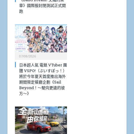
章》國際服封閉測試正式開
跑
07/08/2026
日本超人氣 電競 VTuber 團
體 VSPO!（ぶいすぽっ！）
將於今年夏天首度推出海外
期間限定餐廳企劃《Sail
Beyond！～駛向更遠的彼
方～》