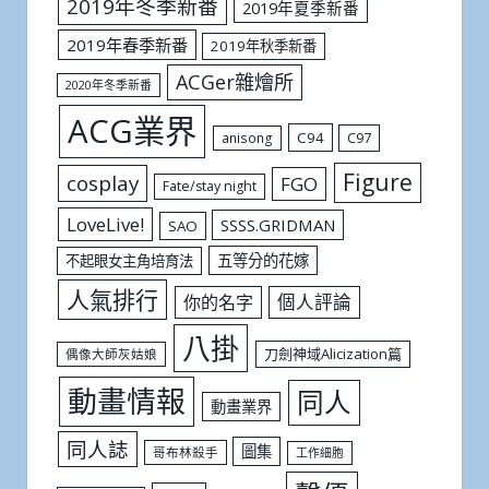
2019年冬季新番
2019年夏季新番
2019年春季新番
2019年秋季新番
ACGer雜燴所
2020年冬季新番
ACG業界
C94
C97
anisong
Figure
cosplay
FGO
Fate/stay night
LoveLive!
SSSS.GRIDMAN
SAO
五等分的花嫁
不起眼女主角培育法
人氣排行
個人評論
你的名字
八掛
刀劍神域Alicization篇
偶像大師灰姑娘
動畫情報
同人
動畫業界
同人誌
圖集
哥布林殺手
工作細胞