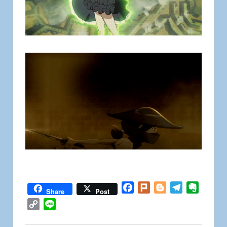
Facebook
Plurk
Blogger
Telegram
Everno
Share
Post
Copy
Line
Link