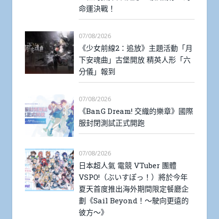
命運決戰！
07/08/2026
《少女前線2：追放》主題活動「月
下安魂曲」古堡開放 精英人形「六
分儀」報到
07/08/2026
《BanG Dream! 交織的樂章》國際
服封閉測試正式開跑
07/08/2026
日本超人氣 電競 VTuber 團體
VSPO!（ぶいすぽっ！）將於今年
夏天首度推出海外期間限定餐廳企
劃《Sail Beyond！～駛向更遠的
彼方～》