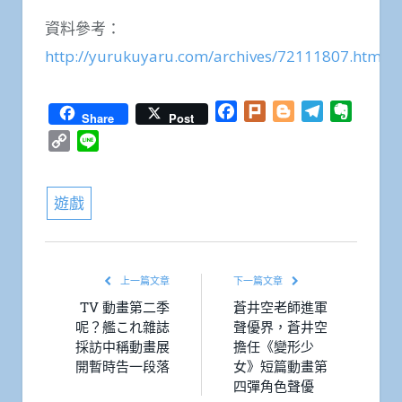
資料參考：
http://yurukuyaru.com/archives/72111807.html
Facebook
Plurk
Blogger
Telegram
Everno
Share
Post
Copy
Line
Link
遊戲
上一篇文章
下一篇文章
TV 動畫第二季
蒼井空老師進軍
呢？艦これ雜誌
聲優界，蒼井空
採訪中稱動畫展
擔任《變形少
開暫時告一段落
女》短篇動畫第
四彈角色聲優