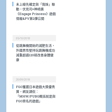
未上線先確定與「我妹」聯
動，伏見司×神崎廣
《Engage Princess》遊戲
情報&PV第2彈公開
05/10/2018
從跳舞機開始的減肥生活，
外國男性堅持玩跳舞機成功
減重超過120磅改善身體健
康
20/09/2018
FGO獲選日本遊戲大獎優秀
賞，網友調侃：
「MHW/PUBG概括就是與
FGO齊名的遊戲」