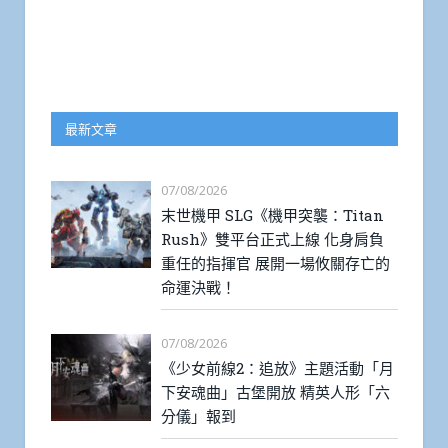
最新文章
07/08/2026
末世機甲 SLG《機甲突襲：Titan
Rush》雙平台正式上線 化身肩負
重任的指揮官 展開一場攸關存亡的
命運決戰！
07/08/2026
《少女前線2：追放》主題活動「月
下安魂曲」古堡開放 精英人形「六
分儀」報到