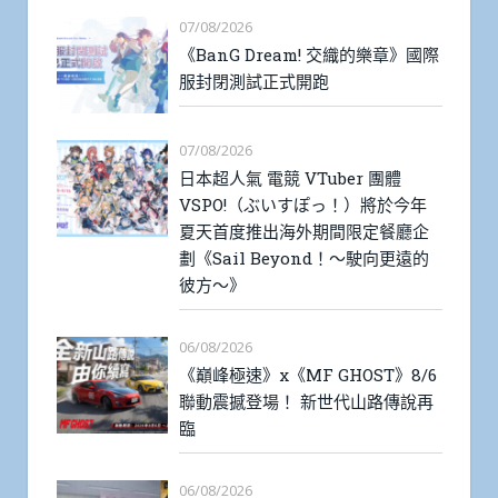
07/08/2026
《BanG Dream! 交織的樂章》國際
服封閉測試正式開跑
07/08/2026
日本超人氣 電競 VTuber 團體
VSPO!（ぶいすぽっ！）將於今年
夏天首度推出海外期間限定餐廳企
劃《Sail Beyond！～駛向更遠的
彼方～》
06/08/2026
《巔峰極速》x《MF GHOST》8/6
聯動震撼登場！ 新世代山路傳說再
臨
06/08/2026