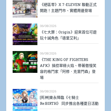
《絕區零》X 7-ELEVEN 聯動正式
開跑！主題門市、實體周邊登場
06/08/2026
《七大罪：Origin》迎來首位可遊
玩十誡角色「德里艾利」
06/08/2026
《THE KING OF FIGHTERS
AFK》操控翠綠火焰、帶著傲慢笑
容的格鬥家「阿修．克里門森」登
場
06/08/2026
[死神]東永降臨《七騎士
Re:BIRTH》 同步推出各種夏日活動