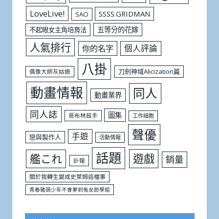
LoveLive!
SSSS.GRIDMAN
SAO
五等分的花嫁
不起眼女主角培育法
人氣排行
個人評論
你的名字
八掛
刀劍神域Alicization篇
偶像大師灰姑娘
動畫情報
同人
動畫業界
同人誌
圖集
哥布林殺手
工作細胞
聲優
手遊
戀與製作人
活動情報
話題
遊戲
艦これ
銷量
訃報
關於我轉生變成史萊姆這檔事
青春豬頭少年不會夢到兔女郎學姐