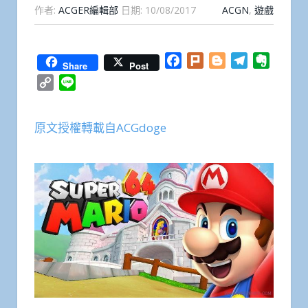
作者:
ACGER編輯部
日期:
10/08/2017
ACGN
,
遊戲
Facebook
Plurk
Blogger
Telegram
Everno
Share
Post
Copy
Line
Link
原文授權轉載自ACGdoge