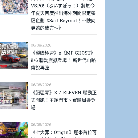
VSPO!（ぶいすぽっ！）將於今
年夏天首度推出海外期間限定餐
廳企劃《Sail Beyond！～駛向
更遠的彼方～》
06/08/2026
《巔峰極速》x《MF GHOST》
8/6 聯動震撼登場！ 新世代山路
傳說再臨
06/08/2026
《絕區零》X 7-ELEVEN 聯動正
式開跑！主題門市、實體周邊登
場
06/08/2026
《七大罪：Origin》迎來首位可