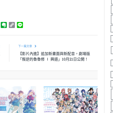
ger
Telegram
Evernote
Copy
Line
Link
章
下一篇文章
監
【影片內進】追加新畫面與新配音，劇場版
」
「叛逆的魯魯修 Ⅰ 興道」10月21日公開！