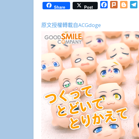
Facebook
Plurk
Blog
Share
Post
原文授權轉載自ACGdoge