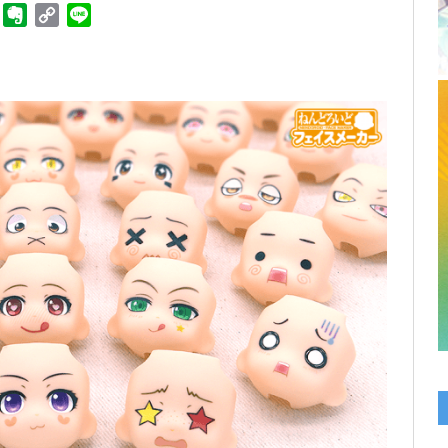
ger
Telegram
Evernote
Copy
Line
Link