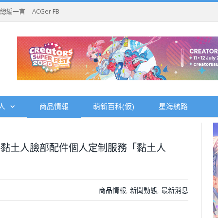
總編一言
ACGer FB
人
商品情報
萌新百科(仮)
星海航路
供黏土人臉部配件個人定制服務「黏土人
商品情報
,
新聞動態
,
最新消息