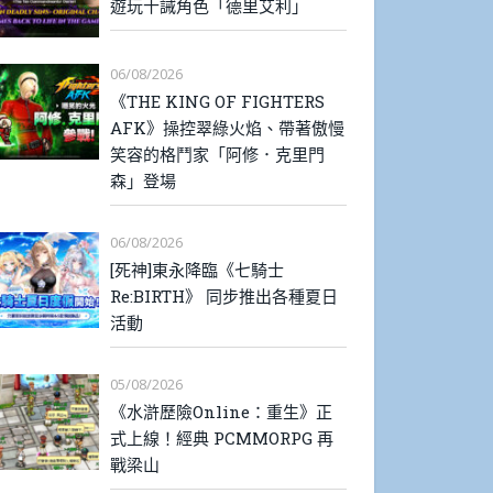
遊玩十誡角色「德里艾利」
06/08/2026
《THE KING OF FIGHTERS
AFK》操控翠綠火焰、帶著傲慢
笑容的格鬥家「阿修．克里門
森」登場
06/08/2026
[死神]東永降臨《七騎士
Re:BIRTH》 同步推出各種夏日
活動
05/08/2026
《水滸歷險Online：重生》正
式上線！經典 PCMMORPG 再
戰梁山