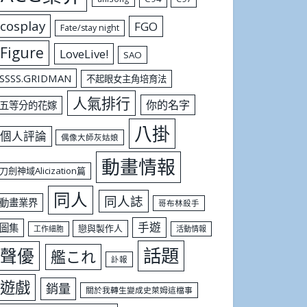
cosplay
FGO
Fate/stay night
Figure
LoveLive!
SAO
SSSS.GRIDMAN
不起眼女主角培育法
人氣排行
你的名字
五等分的花嫁
八掛
個人評論
偶像大師灰姑娘
動畫情報
刀劍神域Alicization篇
同人
同人誌
動畫業界
哥布林殺手
手遊
圖集
戀與製作人
工作細胞
活動情報
話題
聲優
艦これ
訃報
遊戲
銷量
關於我轉生變成史萊姆這檔事