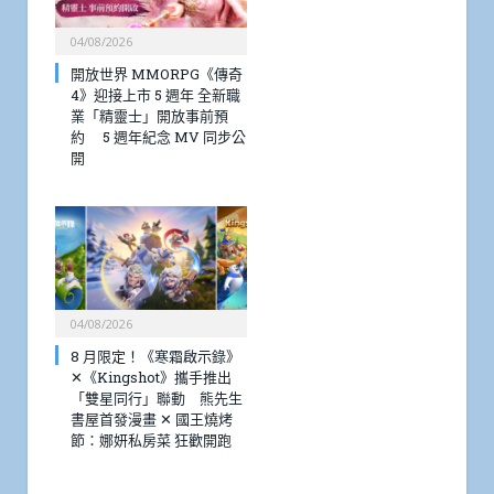
04/08/2026
開放世界 MMORPG《傳奇
4》迎接上市 5 週年 全新職
業「精靈士」開放事前預
約 5 週年紀念 MV 同步公
開
04/08/2026
8 月限定！《寒霜啟示錄》
✕《Kingshot》攜手推出
「雙星同行」聯動 熊先生
書屋首發漫畫 ✕ 國王燒烤
節：娜妍私房菜 狂歡開跑