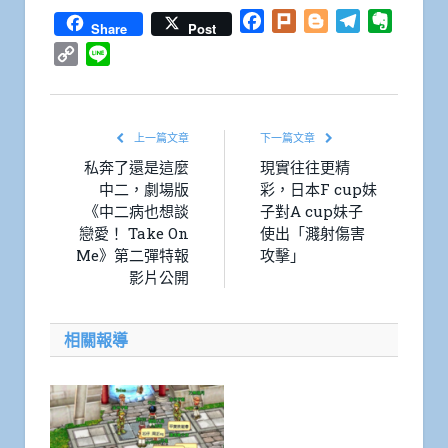
Facebook
Plurk
Blogger
Telegram
Everno
Share
Post
Copy
Line
Link
上一篇文章
下一篇文章
私奔了還是這麼
現實往往更精
中二，劇場版
彩，日本F cup妹
《中二病也想談
子對A cup妹子
戀愛！ Take On
使出「濺射傷害
Me》第二彈特報
攻擊」
影片公開
相關報導