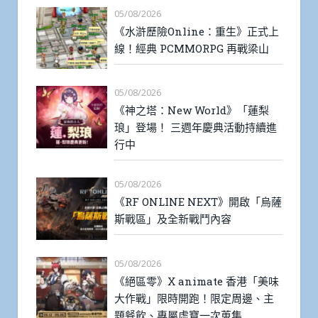
05/08/2026
《水滸歷險Online：重生》正式上
線！經典 PCMMORPG 再戰梁山
05/08/2026
《神之塔：New World》「蓮梨
琅」登場！ 三週年慶典活動持續進
行中
05/08/2026
《RF ONLINE NEXT》開啟「烏薩
斯戰區」及全新戰鬥內容
05/08/2026
《絕區零》X animate 香港「美味
大作戰」限時開跑！限定周邊、主
題餐飲、專屬虛寶一次蒐集