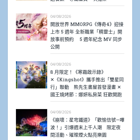
04/08/2026
開放世界 MMORPG《傳奇4》迎接
上市 5 週年 全新職業「精靈士」開
放事前預約 5 週年紀念 MV 同步
公開
04/08/2026
8 月限定！《寒霜啟示錄》
✕《Kingshot》攜手推出「雙星同
行」聯動 熊先生書屋首發漫畫 ✕
國王燒烤節：娜妍私房菜 狂歡開跑
04/08/2026
《崩壞：星穹鐵道》「歡愉信號—嗶
波！」引爆週末上千人潮 限定夜
間活動、璀璨煙火點亮樂園