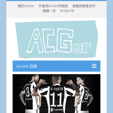
關於ACGer
作者與ACGer的關係
徵稿與推廣合作
總編一言
ACGer FB
ACGER 目錄