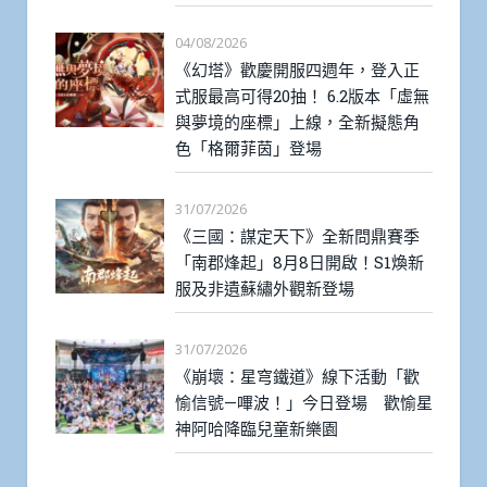
04/08/2026
《幻塔》歡慶開服四週年，登入正
式服最高可得20抽！ 6.2版本「虛無
與夢境的座標」上線，全新擬態角
色「格爾菲茵」登場
31/07/2026
《三國：謀定天下》全新問鼎賽季
「南郡烽起」8月8日開啟！S1煥新
服及非遺蘇繡外觀新登場
31/07/2026
《崩壞：星穹鐵道》線下活動「歡
愉信號—嗶波！」今日登場 歡愉星
神阿哈降臨兒童新樂園