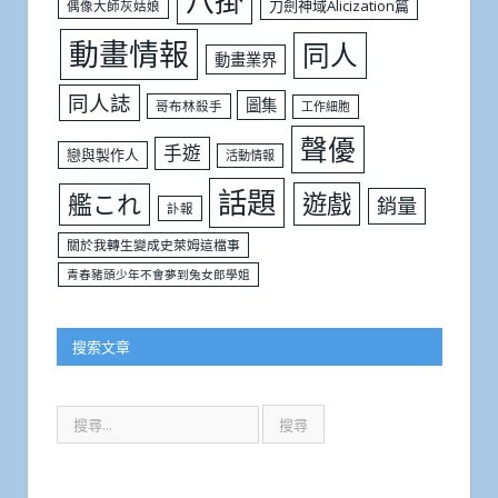
刀劍神域Alicization篇
偶像大師灰姑娘
動畫情報
同人
動畫業界
同人誌
圖集
哥布林殺手
工作細胞
聲優
手遊
戀與製作人
活動情報
話題
遊戲
艦これ
銷量
訃報
關於我轉生變成史萊姆這檔事
青春豬頭少年不會夢到兔女郎學姐
搜索文章