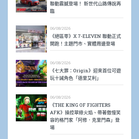
聯動震撼登場！ 新世代山路傳說再
臨
06/08/2026
《絕區零》X 7-ELEVEN 聯動正式
開跑！主題門市、實體周邊登場
06/08/2026
《七大罪：Origin》迎來首位可遊
玩十誡角色「德里艾利」
06/08/2026
《THE KING OF FIGHTERS
AFK》操控翠綠火焰、帶著傲慢笑
容的格鬥家「阿修．克里門森」登
場