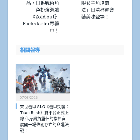
品，日系戰術角
眼女主角培育
色扮演遊戲
法」日清杯麵套
《Zold:out》
裝美味登場！
Kickstarter眾籌
中！
相關報導
07/08/2026
末世機甲 SLG《機甲突襲：
Titan Rush》雙平台正式上
線 化身肩負重任的指揮官
展開一場攸關存亡的命運決
戰！