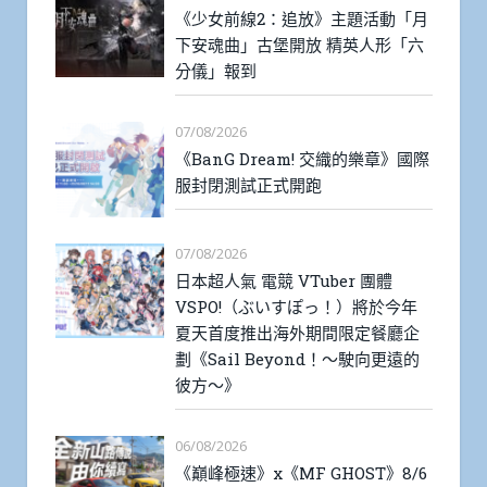
《少女前線2：追放》主題活動「月
下安魂曲」古堡開放 精英人形「六
分儀」報到
07/08/2026
《BanG Dream! 交織的樂章》國際
服封閉測試正式開跑
07/08/2026
日本超人氣 電競 VTuber 團體
VSPO!（ぶいすぽっ！）將於今年
夏天首度推出海外期間限定餐廳企
劃《Sail Beyond！～駛向更遠的
彼方～》
06/08/2026
《巔峰極速》x《MF GHOST》8/6