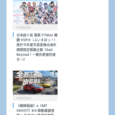
07/08/2026
日本超人氣 電競 VTuber 團
體 VSPO!（ぶいすぽっ！）
將於今年夏天首度推出海外
期間限定餐廳企劃《Sail
Beyond！～駛向更遠的彼
方～》
06/08/2026
《巔峰極速》x《MF
GHOST》8/6 聯動震撼登