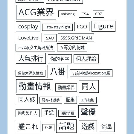
ACG業界
C94
C97
anisong
Figure
cosplay
FGO
Fate/stay night
LoveLive!
SSSS.GRIDMAN
SAO
五等分的花嫁
不起眼女主角培育法
人氣排行
個人評論
你的名字
八掛
刀劍神域Alicization篇
偶像大師灰姑娘
動畫情報
同人
動畫業界
同人誌
圖集
哥布林殺手
工作細胞
聲優
手遊
戀與製作人
活動情報
話題
遊戲
艦これ
銷量
訃報