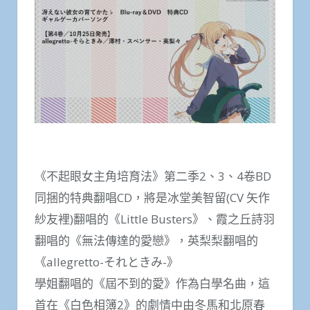
《不起眼女主角培育法》第二季2、3、4卷BD
同捆的特典翻唱CD，將是冰堂美智留(CV 矢作
紗友裡)翻唱的《Little Busters》、霞之丘詩羽
翻唱的《無法傳達的愛戀》，英梨梨翻唱的
《allegretto-それときみ-》
學姐翻唱的《屆不到的愛》作為白學名曲，這
首在《白色相簿2》的劇情中由冬馬和北原春