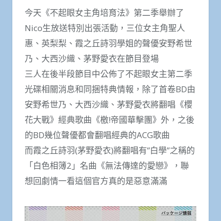
今天《不起眼女主角培育法》第二季舉辦了
Nico生放送特別出張活動，三位女主角聖人
惠、英梨梨、霞之丘詩羽學姐的聲優安野希世
乃、大西沙織、茅野愛衣在節目登場
三人在後半段節目中公佈了不起眼女主第二季
光碟相關消息和同捆特典情報，除了首卷BD由
安野希世乃、大西沙織、茅野愛衣將翻唱《櫻
花大戰》經典歌曲《檄!帝國華擊團》外，之後
的BD幾位聲優都會翻唱經典的ACG歌曲
而霞之丘詩羽(茅野愛衣)將翻唱有”白學”之稱的
「白色相簿2」名曲《無法傳達的愛戀》，聯
想回劇情一看這個官方真的是惡意滿滿