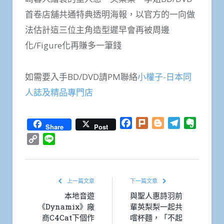
首卷店舖共通特典透明海報，以官方的一向做
法估計這三位主角造型遲早會再被周邊
化/Figure化再賺多一筆錢
如需要入手BD/DVD請PM聯絡
小權子-日本同
人誌及精品專門店
Facebook
Plurk
Blogger
Telegram
Everno
Share
Post
Copy
Line
Link
上一篇文章
下一篇文章
本地音遊
與聖人惠詩羽前
《Dynamix》廠
輩英梨梨一起共
商C4Cat下個作
嚐杯麵，「不起