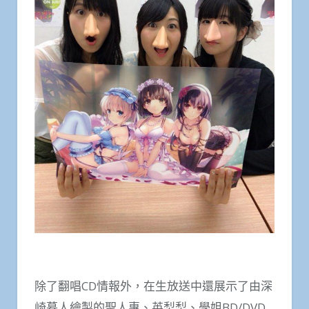
除了翻唱CD情報外，在生放送中還展示了由深
崎暮人繪製的聖人惠、英梨梨、學姐BD/DVD