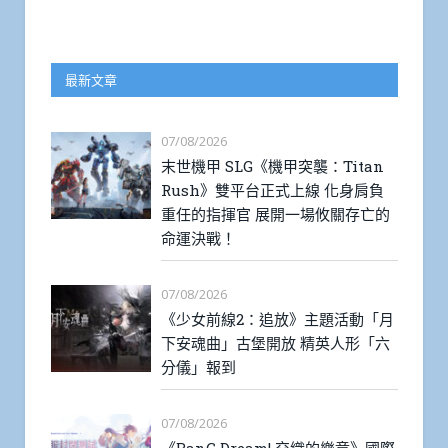
最新文章
07/08/2026
末世機甲 SLG《機甲突襲：Titan
Rush》雙平台正式上線 化身肩負
重任的指揮官 展開一場攸關存亡的
命運決戰！
07/08/2026
《少女前線2：追放》主題活動「月
下安魂曲」古堡開放 精英人形「六
分儀」報到
07/08/2026
《BanG Dream! 交織的樂章》國際