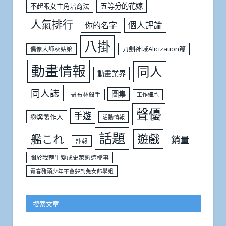
五等分的花嫁
不起眼女主角培育法
人氣排行
個人評論
你的名字
八掛
刀劍神域Alicization篇
偶像大師灰姑娘
動畫情報
同人
動畫業界
同人誌
圖集
哥布林殺手
工作細胞
聲優
手遊
戀與製作人
活動情報
話題
遊戲
艦これ
銷量
訃報
關於我轉生變成史萊姆這檔事
青春豬頭少年不會夢到兔女郎學姐
搜索文章