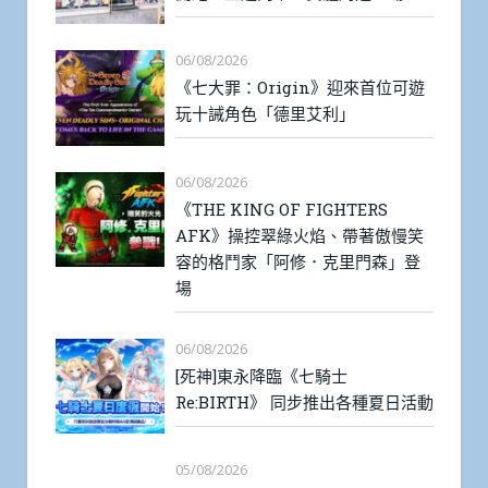
06/08/2026
《七大罪：Origin》迎來首位可遊
玩十誡角色「德里艾利」
06/08/2026
《THE KING OF FIGHTERS
AFK》操控翠綠火焰、帶著傲慢笑
容的格鬥家「阿修．克里門森」登
場
06/08/2026
[死神]東永降臨《七騎士
Re:BIRTH》 同步推出各種夏日活動
05/08/2026