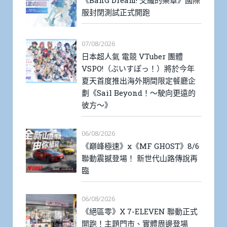
服封閉測試正式開跑
07/08/2026
日本超人氣 電競 VTuber 團體
VSPO!（ぶいすぽっ！）將於今年
夏天首度推出海外期間限定餐廳企
劃《Sail Beyond！～駛向更遠的
彼方～》
06/08/2026
《巔峰極速》x《MF GHOST》8/6
聯動震撼登場！ 新世代山路傳說再
臨
06/08/2026
《絕區零》X 7-ELEVEN 聯動正式
開跑！主題門市、實體周邊登場