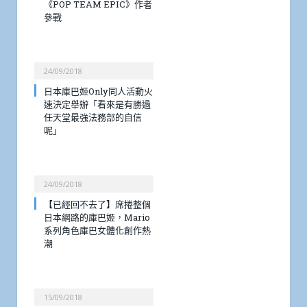
《POP TEAM EPIC》作者
參戰
24/09/2018
日本庫巴姬Only同人活動火
速決定舉辦「看來是有勝過
任天堂最強法務部的自信
呢」
24/09/2018
【已經回不去了】席捲整個
日本網路的庫巴姬，Mario
系列角色庫巴女體化創作熱
潮
15/09/2018