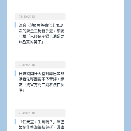
03/10/2018
混合卡池&角色強化上限13
次的鍊金工房新手遊，網友
吐槽「已經是闇鍋卡池還要
13凸真的笑了」
26/09/2018
日媒詢問任天堂對庫巴姬熱
潮看法獲回覆不予置評，網
友「找官方問二創看法白痴
嗎」
25/09/2018
「任天堂，生氣嗎？」庫巴
姬創作熱潮繼續蔓延，漫畫