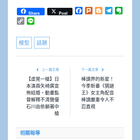
Facebook
Plurk
Blogger
Telegram
Everno
Share
Post
Copy
Line
Link
模型
話題
上一篇文章
下一篇文章
【虛晃一槍】日
棒讀界的新星！
本演員矢崎廣宣
今季新番《猜謎
佈結婚，動畫監
王》女主角配音
督解釋不清聲優
棒讀嚴重令人不
石川由依躺著中
忍直視
槍
相關報導