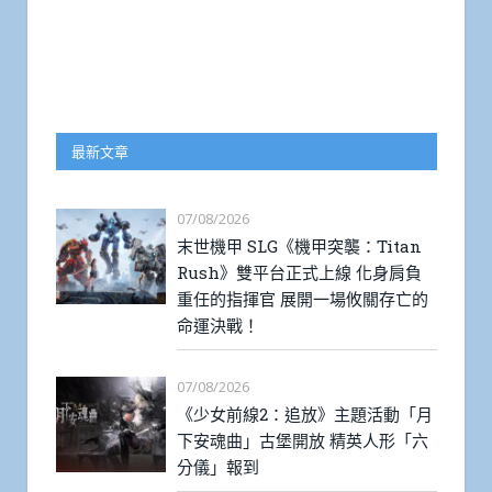
最新文章
07/08/2026
末世機甲 SLG《機甲突襲：Titan
Rush》雙平台正式上線 化身肩負
重任的指揮官 展開一場攸關存亡的
命運決戰！
07/08/2026
《少女前線2：追放》主題活動「月
下安魂曲」古堡開放 精英人形「六
分儀」報到