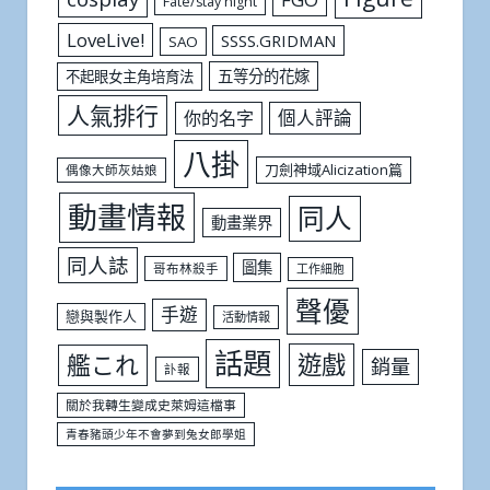
Fate/stay night
LoveLive!
SSSS.GRIDMAN
SAO
五等分的花嫁
不起眼女主角培育法
人氣排行
個人評論
你的名字
八掛
刀劍神域Alicization篇
偶像大師灰姑娘
動畫情報
同人
動畫業界
同人誌
圖集
哥布林殺手
工作細胞
聲優
手遊
戀與製作人
活動情報
話題
遊戲
艦これ
銷量
訃報
關於我轉生變成史萊姆這檔事
青春豬頭少年不會夢到兔女郎學姐