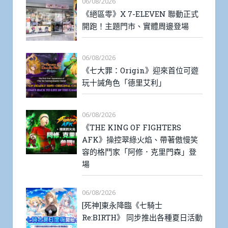
06/08/2026
《絕區零》X 7-ELEVEN 聯動正式
開跑！主題門市、實體周邊登場
06/08/2026
《七大罪：Origin》迎來首位可遊
玩十誡角色「德里艾利」
06/08/2026
《THE KING OF FIGHTERS
AFK》操控翠綠火焰、帶著傲慢笑
容的格鬥家「阿修．克里門森」登
場
06/08/2026
[死神]東永降臨《七騎士
Re:BIRTH》 同步推出各種夏日活動