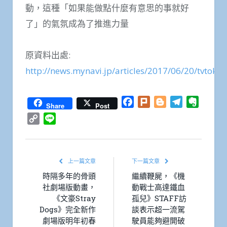
動，這種「如果能做點什麼有意思的事就好
了」的氣氛成為了推進力量
原資料出處:
http://news.mynavi.jp/articles/2017/06/20/tvtoky
Facebook
Plurk
Blogger
Telegram
Everno
Share
Post
Copy
Line
Link
上一篇文章
下一篇文章
時隔多年的骨頭
繼續鞭屍，《機
社劇場版動畫，
動戰士高達鐵血
《文豪Stray
孤兒》STAFF訪
Dogs》完全新作
談表示超一流駕
劇場版明年初春
駛員能夠避開破