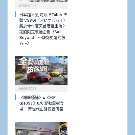
07/08/2026
日本超人氣 電競 VTuber 團
體 VSPO!（ぶいすぽっ！）
將於今年夏天首度推出海外
期間限定餐廳企劃《Sail
Beyond！～駛向更遠的彼
方～》
06/08/2026
《巔峰極速》x《MF
GHOST》8/6 聯動震撼登
場！ 新世代山路傳說再臨