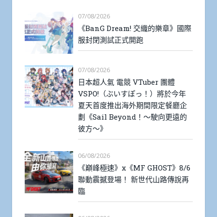
07/08/2026
《BanG Dream! 交織的樂章》國際
服封閉測試正式開跑
07/08/2026
日本超人氣 電競 VTuber 團體
VSPO!（ぶいすぽっ！）將於今年
夏天首度推出海外期間限定餐廳企
劃《Sail Beyond！～駛向更遠的
彼方～》
06/08/2026
《巔峰極速》x《MF GHOST》8/6
聯動震撼登場！ 新世代山路傳說再
臨