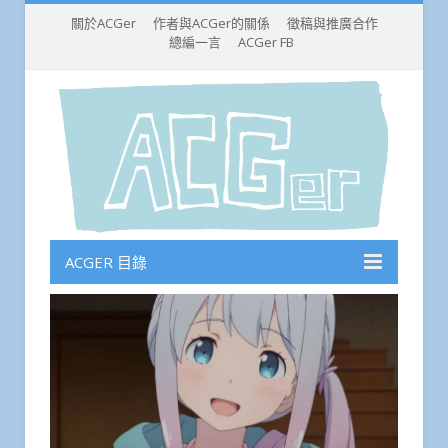
關於ACGer
作者與ACGer的關係
徵稿與推廣合作
總編一言
ACGer FB
ACGER 目錄