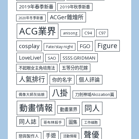
2019年春季新番
2019年秋季新番
ACGer雜燴所
2020年冬季新番
ACG業界
C94
C97
anisong
Figure
cosplay
FGO
Fate/stay night
LoveLive!
SSSS.GRIDMAN
SAO
五等分的花嫁
不起眼女主角培育法
人氣排行
個人評論
你的名字
八掛
刀劍神域Alicization篇
偶像大師灰姑娘
動畫情報
同人
動畫業界
同人誌
圖集
哥布林殺手
工作細胞
聲優
手遊
戀與製作人
活動情報