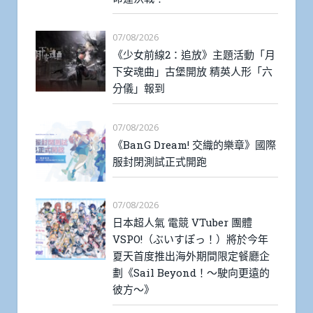
07/08/2026
《少女前線2：追放》主題活動「月
下安魂曲」古堡開放 精英人形「六
分儀」報到
07/08/2026
《BanG Dream! 交織的樂章》國際
服封閉測試正式開跑
07/08/2026
日本超人氣 電競 VTuber 團體
VSPO!（ぶいすぽっ！）將於今年
夏天首度推出海外期間限定餐廳企
劃《Sail Beyond！～駛向更遠的
彼方～》