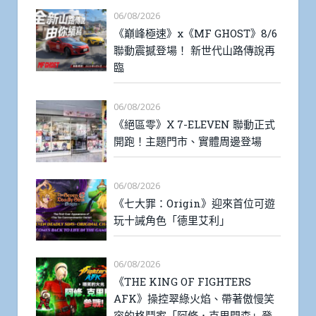
06/08/2026
《巔峰極速》x《MF GHOST》8/6
聯動震撼登場！ 新世代山路傳說再
臨
06/08/2026
《絕區零》X 7-ELEVEN 聯動正式
開跑！主題門市、實體周邊登場
06/08/2026
《七大罪：Origin》迎來首位可遊
玩十誡角色「德里艾利」
06/08/2026
《THE KING OF FIGHTERS
AFK》操控翠綠火焰、帶著傲慢笑
容的格鬥家「阿修．克里門森」登