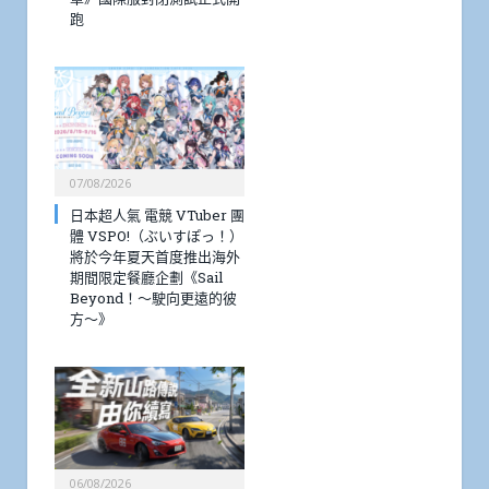
跑
07/08/2026
日本超人氣 電競 VTuber 團
體 VSPO!（ぶいすぽっ！）
將於今年夏天首度推出海外
期間限定餐廳企劃《Sail
Beyond！～駛向更遠的彼
方～》
06/08/2026