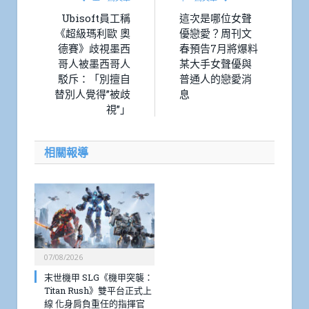
Ubisoft員工稱
這次是哪位女聲
《超級瑪利歐 奧
優戀愛？周刊文
德賽》歧視墨西
春預告7月將爆料
哥人被墨西哥人
某大手女聲優與
駁斥：「別擅自
普通人的戀愛消
替別人覺得”被歧
息
視”」
相關報導
07/08/2026
末世機甲 SLG《機甲突襲：
Titan Rush》雙平台正式上
線 化身肩負重任的指揮官