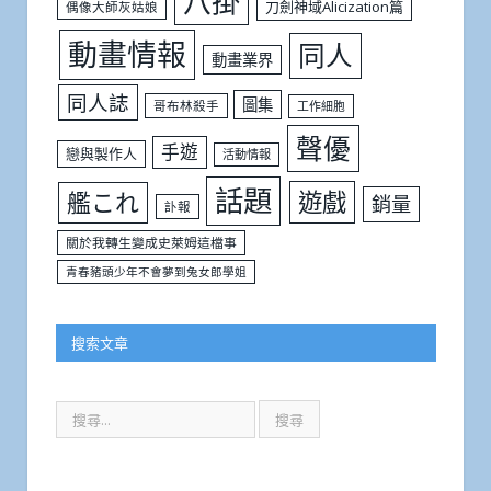
八掛
刀劍神域Alicization篇
偶像大師灰姑娘
動畫情報
同人
動畫業界
同人誌
圖集
哥布林殺手
工作細胞
聲優
手遊
戀與製作人
活動情報
話題
遊戲
艦これ
銷量
訃報
關於我轉生變成史萊姆這檔事
青春豬頭少年不會夢到兔女郎學姐
搜索文章