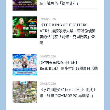
玩十誡角色「德里艾利」
06/08/2026
《THE KING OF FIGHTERS
AFK》操控翠綠火焰、帶著傲慢笑
容的格鬥家「阿修．克里門森」登
場
06/08/2026
[死神]東永降臨《七騎士
Re:BIRTH》 同步推出各種夏日活動
05/08/2026
《水滸歷險Online：重生》正式上
線！經典 PCMMORPG 再戰梁山