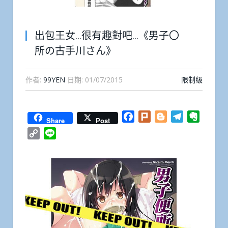
出包王女…很有趣對吧…《男子〇
所の古手川さん》
作者:
99YEN
日期:
01/07/2015
限制級
Facebook
Plurk
Blogger
Telegram
Everno
Share
Post
Copy
Line
Link