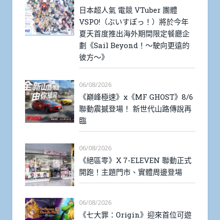
日本超人氣 電競 VTuber 團體
VSPO!（ぶいすぽっ！）將於今年
夏天首度推出海外期間限定餐廳企
劃《Sail Beyond！～駛向更遠的
彼方～》
06/08/2026
《巔峰極速》x《MF GHOST》8/6
聯動震撼登場！ 新世代山路傳說再
臨
06/08/2026
《絕區零》X 7-ELEVEN 聯動正式
開跑！主題門市、實體周邊登場
06/08/2026
《七大罪：Origin》迎來首位可遊