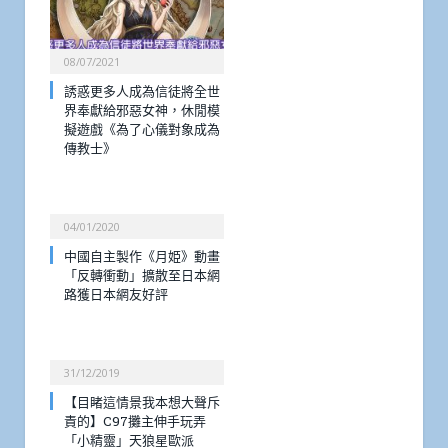
08/07/2021
誘惑更多人成為信徒將全世
界奉獻給邪惡女神，休閒模
擬遊戲《為了心儀對象成為
傳教士》
04/01/2020
中國自主製作《月姫》動畫
「反轉衝動」擴散至日本網
路獲日本網友好評
31/12/2019
【目睹這情景我本想大聲斥
責的】C97攤主伸手玩弄
「小精靈」天狼星歐派