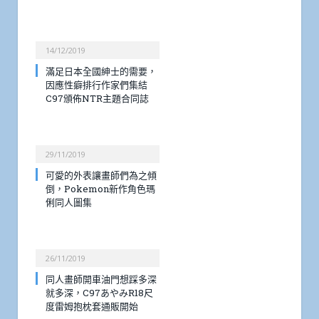
14/12/2019
滿足日本全國紳士的需要，
因應性癖排行作家們集結
C97頒佈NTR主題合同誌
29/11/2019
可愛的外表讓畫師們為之傾
倒，Pokemon新作角色瑪
俐同人圖集
26/11/2019
同人畫師開車油門想踩多深
就多深，C97あやみR18尺
度雷姆抱枕套通販開始