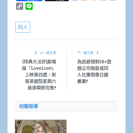
Copy
Line
Link
同人
上一篇文章
下一篇文章
[特典大法好]劇場
為逃避規制18+遊
版『LoveLive!』
戲公司偽裝成同
上映第四週，新
人社團現像日趨
宿某戲院星期六
嚴重!!
座席瞬即完售!!
相關報導