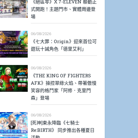
《絕區零》X 7-ELEVEN 聯動正
式開跑！主題門市、實體周邊登
場
06/08/2026
《七大罪：Origin》迎來首位可
遊玩十誡角色「德里艾利」
06/08/2026
《THE KING OF FIGHTERS
AFK》操控翠綠火焰、帶著傲慢
笑容的格鬥家「阿修．克里門
森」登場
06/08/2026
[死神]東永降臨《七騎士
Re:BIRTH》 同步推出各種夏日
活動