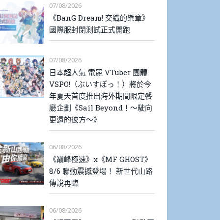
07/08/2026
《BanG Dream! 交織的樂章》
國際服封閉測試正式開跑
07/08/2026
日本超人氣 電競 VTuber 團體
VSPO!（ぶいすぽっ！）將於今
年夏天首度推出海外期間限定餐
廳企劃《Sail Beyond！～駛向
更遠的彼方～》
06/08/2026
《巔峰極速》x《MF GHOST》
8/6 聯動震撼登場！ 新世代山路
傳說再臨
06/08/2026