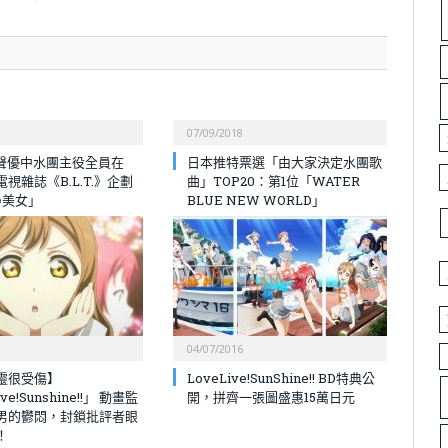
07/09/2018
選聲優中水團主役全員在
日本推特票選「由大家決定水團歌
視雜誌《B.L.T.》企劃
曲」TOP20：第1位「WATER
の美女」
BLUE NEW WORLD」
04/07/2016
靈很受傷】
LoveLive!SunShine!! BD特典公
ve!Sunshine!!」 動畫監
開，拼齊一張圖盛惠15萬日元
男的鬱悶，封鎖批評者眼
！