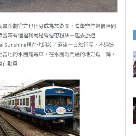
動畫企劃官方也化身成為旅遊團，會舉辦些聲優陪同
眾籌時有個福利就是聲優帶粉絲一起去旅遊
e! Sunshine現在也開設了沼津一日旅行團，不過這
坐當地的水團痛電車，在水團戰鬥過的地方逛一轉，
槽有點貴