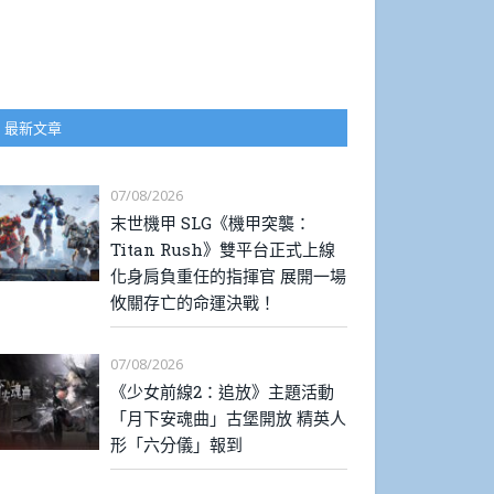
最新文章
07/08/2026
末世機甲 SLG《機甲突襲：
Titan Rush》雙平台正式上線
化身肩負重任的指揮官 展開一場
攸關存亡的命運決戰！
07/08/2026
《少女前線2：追放》主題活動
「月下安魂曲」古堡開放 精英人
形「六分儀」報到