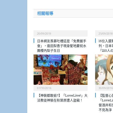
相關報導
20/09/2019
25/09/2018
日本網友羨慕吐槽這是「免費握手
15位入
會」，逢田梨香子現身聖地慶祝水
列，日本電
團櫻內梨子生日
「210人
07/10/2016
30/09/2016
【神裝都敢偷?】「LoveLive!」大
【監督心
法教徒神裝在秋葉原遭人盜竊！
「LoveLi
督酒井和
不見為淨