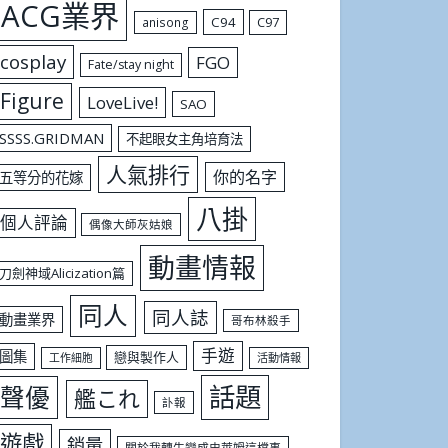
ACG業界
C94
C97
anisong
cosplay
FGO
Fate/stay night
Figure
LoveLive!
SAO
SSSS.GRIDMAN
不起眼女主角培育法
人氣排行
你的名字
五等分的花嫁
八掛
個人評論
偶像大師灰姑娘
動畫情報
刀劍神域Alicization篇
同人
同人誌
動畫業界
哥布林殺手
手遊
圖集
戀與製作人
工作細胞
活動情報
話題
聲優
艦これ
訃報
遊戲
銷量
關於我轉生變成史萊姆這檔事