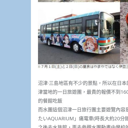
沼津·三島地區有不少的景點，所以在日
津當地的一日旅遊團，最貴的報價不到16
的餐館吃飯
而水團這個沼津一日旅行團主要遊覽內容是乘坐
たいAQUARIUM」痛電車(時長大約20
之後去水族館，再去參觀水團動畫中學校的