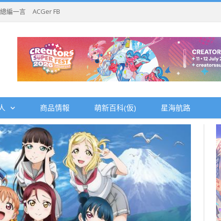
總編一言
ACGer FB
人
商品情報
萌新百科(仮)
星海航路