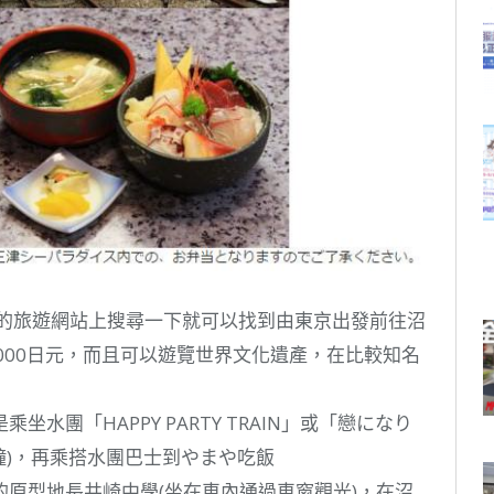
本的旅遊網站上搜尋一下就可以找到由東京出發前往沼
000日元，而且可以遊覽世界文化遺產，在比較知名
水團「HAPPY PARTY TRAIN」或「戀になり
分鐘)，再乘搭水團巴士到やまや吃飯
原型地長井崎中學(坐在車內通過車窗觀光)，在沼