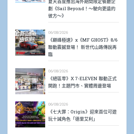
夏天首度推出海外期間限定餐廳企
劃《Sail Beyond！～駛向更遠的
彼方～》
06/08/2026
《巔峰極速》x《MF GHOST》8/6
聯動震撼登場！ 新世代山路傳說再
臨
06/08/2026
《絕區零》X 7-ELEVEN 聯動正式
開跑！主題門市、實體周邊登場
06/08/2026
《七大罪：Origin》迎來首位可遊
玩十誡角色「德里艾利」