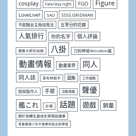
Figure
cosplay
FGO
Fate/stay night
LoveLive!
SSSS.GRIDMAN
SAO
五等分的花嫁
不起眼女主角培育法
人氣排行
個人評論
你的名字
八掛
刀劍神域Alicization篇
偶像大師灰姑娘
動畫情報
同人
動畫業界
同人誌
圖集
哥布林殺手
工作細胞
聲優
手遊
戀與製作人
活動情報
話題
遊戲
艦これ
銷量
訃報
關於我轉生變成史萊姆這檔事
青春豬頭少年不會夢到兔女郎學姐