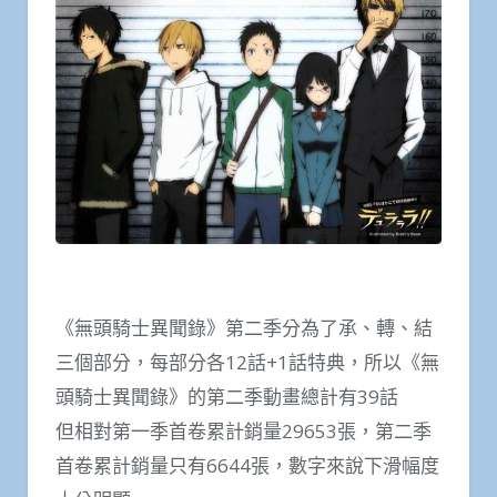
《無頭騎士異聞錄》第二季分為了承、轉、結
三個部分，每部分各12話+1話特典，所以《無
頭騎士異聞錄》的第二季動畫總計有39話
但相對第一季首卷累計銷量29653張，第二季
首卷累計銷量只有6644張，數字來說下滑幅度