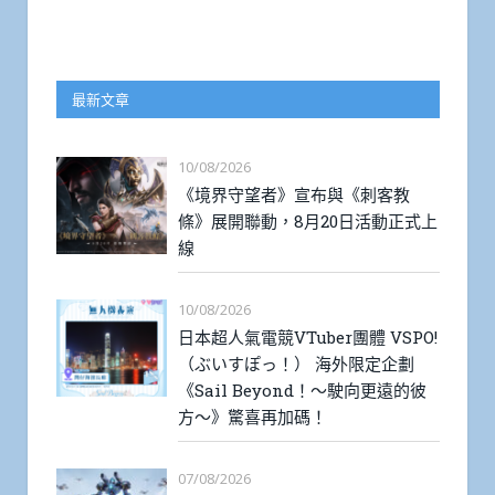
最新文章
10/08/2026
《境界守望者》宣布與《刺客教
條》展開聯動，8月20日活動正式上
線
10/08/2026
日本超人氣電競VTuber團體 VSPO!
（ぶいすぽっ！） 海外限定企劃
《Sail Beyond！～駛向更遠的彼
方～》驚喜再加碼！
07/08/2026