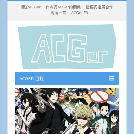
關於ACGer
作者與ACGer的關係
徵稿與推廣合作
總編一言
ACGer FB
ACGER 目錄