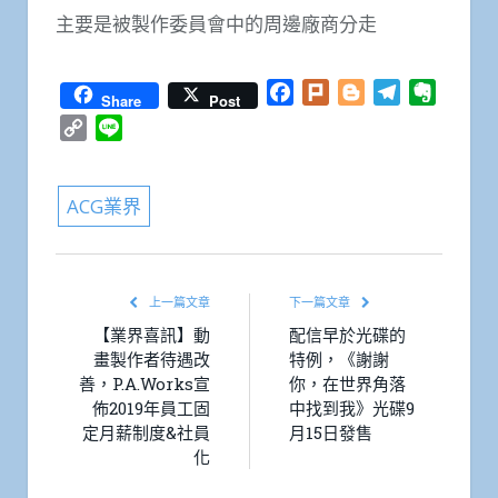
主要是被製作委員會中的周邊廠商分走
Facebook
Plurk
Blogger
Telegram
Everno
Share
Post
Copy
Line
Link
ACG業界
上一篇文章
下一篇文章
【業界喜訊】動
配信早於光碟的
畫製作者待遇改
特例，《謝謝
善，P.A.Works宣
你，在世界角落
佈2019年員工固
中找到我》光碟9
定月薪制度&社員
月15日發售
化