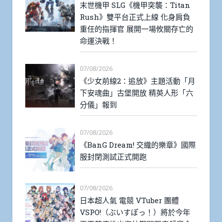
末世機甲 SLG《機甲突襲：Titan
Rush》雙平台正式上線 化身肩負
重任的指揮官 展開一場攸關存亡的
命運決戰！
07/08/2026
《少女前線2：追放》主題活動「月
下安魂曲」古堡開放 精英人形「六
分儀」報到
07/08/2026
《BanG Dream! 交織的樂章》國際
服封閉測試正式開跑
07/08/2026
日本超人氣 電競 VTuber 團體
VSPO!（ぶいすぽっ！）將於今年