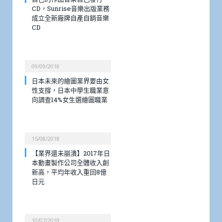
CD，Sunrise音樂出版業務
成立全新廠牌自產自銷音樂
CD
09/09/2018
日本未來的繪圖業界要由女
性支撐，日本中學生職業意
向調查14%女生選繪圖職業
15/08/2018
【業界還未崩潰】2017年日
本動畫製作公司全體收入創
新高，平均年收入重回8億
日元
10/07/2018