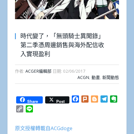
時代變了，「無頭騎士異聞錄」
第二季憑周邊銷售與海外配信收
入實現盈利
作者:
ACGER編輯部
日期:
02/06/2017
ACGN
,
動畫
,
新聞動態
Facebook
Plurk
Blogger
Telegram
Everno
Share
Post
Copy
Line
Link
原文授權轉載自ACGdoge