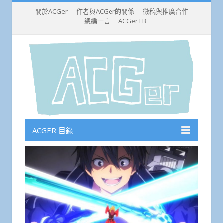
關於ACGer
作者與ACGer的關係
徵稿與推廣合作
總編一言
ACGer FB
ACGER 目錄