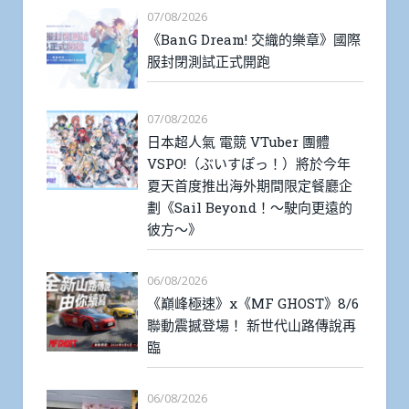
07/08/2026
《BanG Dream! 交織的樂章》國際
服封閉測試正式開跑
07/08/2026
日本超人氣 電競 VTuber 團體
VSPO!（ぶいすぽっ！）將於今年
夏天首度推出海外期間限定餐廳企
劃《Sail Beyond！～駛向更遠的
彼方～》
06/08/2026
《巔峰極速》x《MF GHOST》8/6
聯動震撼登場！ 新世代山路傳說再
臨
06/08/2026