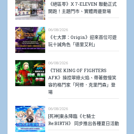
《絕區零》X 7-ELEVEN 聯動正式
開跑！主題門市、實體周邊登場
06/08/2026
《七大罪：Origin》迎來首位可遊
玩十誡角色「德里艾利」
06/08/2026
《THE KING OF FIGHTERS
AFK》操控翠綠火焰、帶著傲慢笑
容的格鬥家「阿修．克里門森」登
場
06/08/2026
[死神]東永降臨《七騎士
Re:BIRTH》 同步推出各種夏日活動