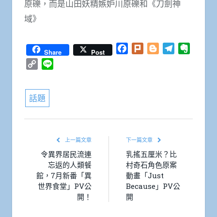
原礫，而是山田妖精嫉妒川原礫和《刀劍神
域》
Facebook
Plurk
Blogger
Telegram
Everno
Share
Post
Copy
Line
Link
話題
上一篇文章
下一篇文章
令異界居民流連
乳搖五厘米？比
忘返的人類餐
村奇石角色原案
館，7月新番「異
動畫「Just
世界食堂」PV公
Because」PV公
開！
開