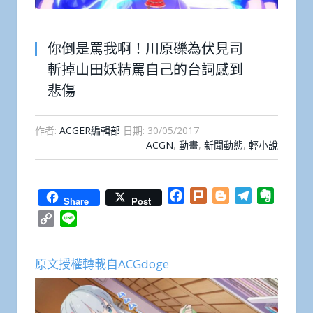
你倒是罵我啊！川原礫為伏見司
斬掉山田妖精罵自己的台詞感到
悲傷
作者:
ACGER編輯部
日期:
30/05/2017
ACGN
,
動畫
,
新聞動態
,
輕小說
Facebook
Plurk
Blogger
Telegram
Everno
Share
Post
Copy
Line
Link
原文授權轉載自ACGdoge