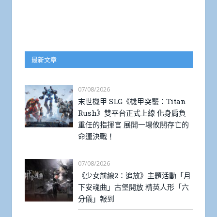
最新文章
07/08/2026
末世機甲 SLG《機甲突襲：Titan
Rush》雙平台正式上線 化身肩負
重任的指揮官 展開一場攸關存亡的
命運決戰！
07/08/2026
《少女前線2：追放》主題活動「月
下安魂曲」古堡開放 精英人形「六
分儀」報到