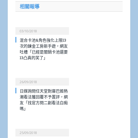
相關報導
03/10/2018
混合卡池&角色強化上限13
次的鍊金工房新手遊，網友
吐槽「已經是闇鍋卡池還要
13凸真的笑了」
26/09/2018
日媒詢問任天堂對庫巴姬熱
潮看法獲回覆不予置評，網
友「找官方問二創看法白痴
嗎」
25/09/2018