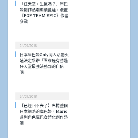
「任天堂，生氣嗎？」庫巴
姬創作熱潮繼續蔓延，漫畫
《POP TEAM EPIC》作者
參戰
24/09/2018
日本庫巴姬Only同人活動火
速決定舉辦「看來是有勝過
任天堂最強法務部的自信
呢」
24/09/2018
【已經回不去了】席捲整個
日本網路的庫巴姬，Mario
系列角色庫巴女體化創作熱
潮