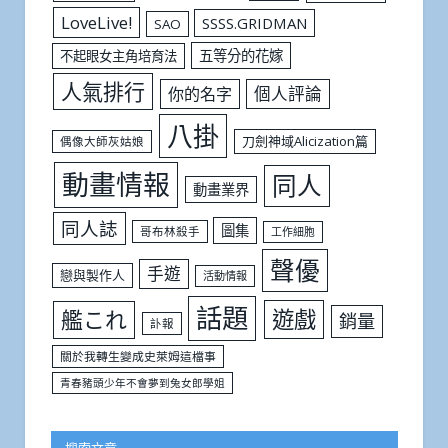
LoveLive!
SSSS.GRIDMAN
SAO
五等分的花嫁
不起眼女主角培育法
人氣排行
個人評論
你的名字
八掛
刀劍神域Alicization篇
偶像大師灰姑娘
動畫情報
同人
動畫業界
同人誌
圖集
哥布林殺手
工作細胞
聲優
手遊
戀與製作人
活動情報
話題
遊戲
艦これ
銷量
訃報
關於我轉生變成史萊姆這檔事
青春豬頭少年不會夢到兔女郎學姐
搜索文章