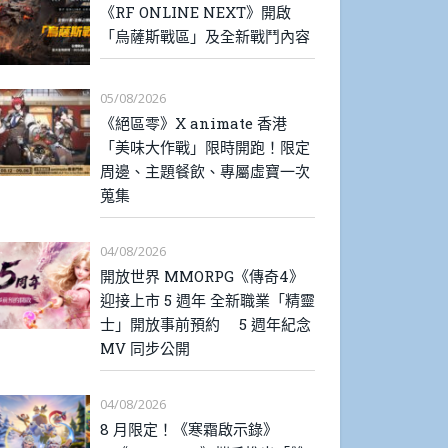
《RF ONLINE NEXT》開啟
「烏薩斯戰區」及全新戰鬥內容
05/08/2026
《絕區零》X animate 香港
「美味大作戰」限時開跑！限定
周邊、主題餐飲、專屬虛寶一次
蒐集
04/08/2026
開放世界 MMORPG《傳奇4》
迎接上市 5 週年 全新職業「精靈
士」開放事前預約 5 週年紀念
MV 同步公開
04/08/2026
8 月限定！《寒霜啟示錄》