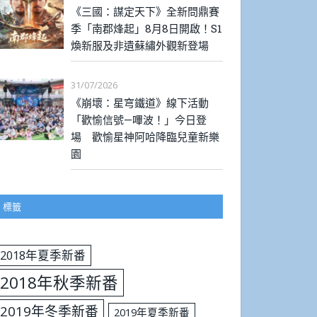
《三國：謀定天下》全新問鼎賽
季「南郡烽起」8月8日開啟！S1
煥新服及非遺蘇繡外觀新登場
31/07/2026
《崩壞：星穹鐵道》線下活動
「歡愉信號—嗶波！」今日登
場 歡愉星神阿哈降臨兒童新樂
園
標籤
2018年夏季新番
2018年秋季新番
2019年冬季新番
2019年夏季新番