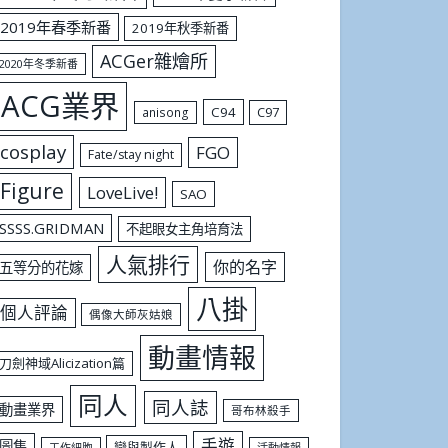
2019年春季新番
2019年秋季新番
ACGer雜燴所
2020年冬季新番
ACG業界
C94
C97
anisong
cosplay
FGO
Fate/stay night
Figure
LoveLive!
SAO
SSSS.GRIDMAN
不起眼女主角培育法
人氣排行
你的名字
五等分的花嫁
八掛
個人評論
偶像大師灰姑娘
動畫情報
刀劍神域Alicization篇
同人
同人誌
動畫業界
哥布林殺手
手遊
圖集
戀與製作人
工作細胞
活動情報