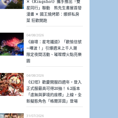
✕《Kingshot》攜手推出「雙
星同行」聯動 熊先生書屋首發
漫畫 ✕ 國王燒烤節：娜妍私房
菜 狂歡開跑
04/08/2026
《崩壞：星穹鐵道》「歡愉信號
—嗶波！」引爆週末上千人潮
限定夜間活動、璀璨煙火點亮樂
園
04/08/2026
《幻塔》歡慶開服四週年，登入
正式服最高可得20抽！ 6.2版本
「虛無與夢境的座標」上線，全
新擬態角色「格爾菲茵」登場
31/07/2026