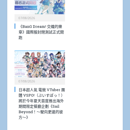
07/08/2026
《BanG Dream! 交織的樂
章》國際服封閉測試正式開
跑
07/08/2026
日本超人氣 電競 VTuber 團
體 VSPO!（ぶいすぽっ！）
將於今年夏天首度推出海外
期間限定餐廳企劃《Sail
Beyond！～駛向更遠的彼
方～》