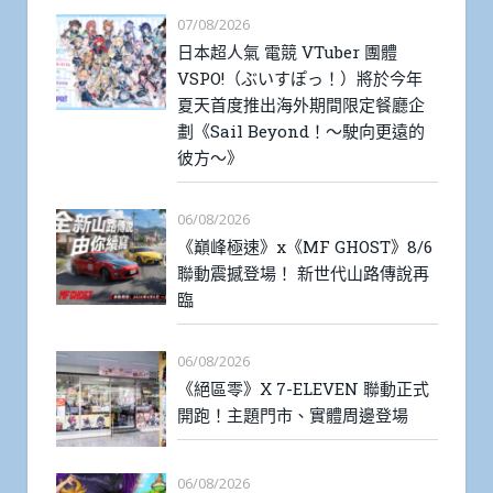
07/08/2026
日本超人氣 電競 VTuber 團體
VSPO!（ぶいすぽっ！）將於今年
夏天首度推出海外期間限定餐廳企
劃《Sail Beyond！～駛向更遠的
彼方～》
06/08/2026
《巔峰極速》x《MF GHOST》8/6
聯動震撼登場！ 新世代山路傳說再
臨
06/08/2026
《絕區零》X 7-ELEVEN 聯動正式
開跑！主題門市、實體周邊登場
06/08/2026