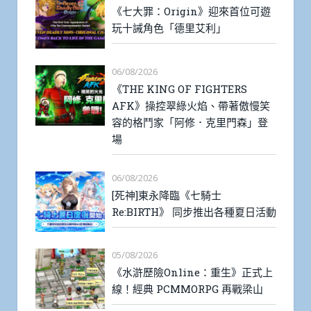
《七大罪：Origin》迎來首位可遊
玩十誡角色「德里艾利」
06/08/2026
《THE KING OF FIGHTERS
AFK》操控翠綠火焰、帶著傲慢笑
容的格鬥家「阿修．克里門森」登
場
06/08/2026
[死神]東永降臨《七騎士
Re:BIRTH》 同步推出各種夏日活動
05/08/2026
《水滸歷險Online：重生》正式上
線！經典 PCMMORPG 再戰梁山