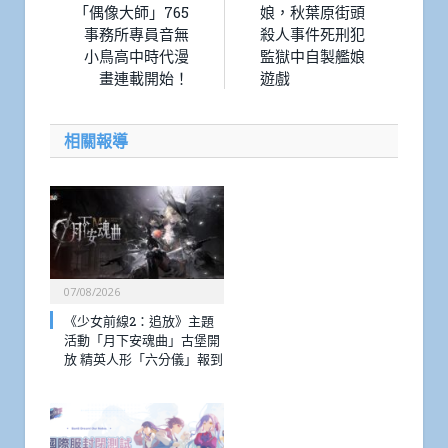
「偶像大師」765
娘，秋葉原街頭
事務所專員音無
殺人事件死刑犯
小鳥高中時代漫
監獄中自製艦娘
畫連載開始！
遊戲
相關報導
07/08/2026
《少女前線2：追放》主題
活動「月下安魂曲」古堡開
放 精英人形「六分儀」報到