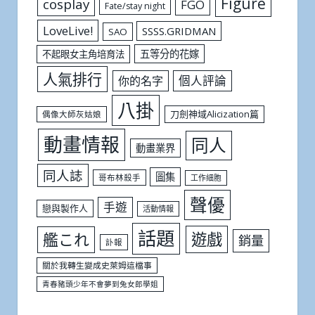
Figure
cosplay
FGO
Fate/stay night
LoveLive!
SSSS.GRIDMAN
SAO
五等分的花嫁
不起眼女主角培育法
人氣排行
個人評論
你的名字
八掛
刀劍神域Alicization篇
偶像大師灰姑娘
動畫情報
同人
動畫業界
同人誌
圖集
哥布林殺手
工作細胞
聲優
手遊
戀與製作人
活動情報
話題
遊戲
艦これ
銷量
訃報
關於我轉生變成史萊姆這檔事
青春豬頭少年不會夢到兔女郎學姐