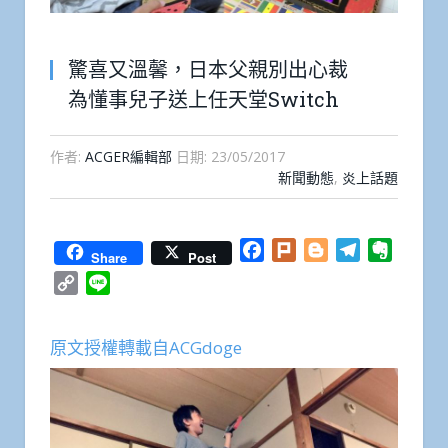
驚喜又溫馨，日本父親別出心裁
為懂事兒子送上任天堂Switch
作者:
ACGER編輯部
日期:
23/05/2017
新聞動態
,
炎上話題
Facebook
Plurk
Blogger
Telegram
Everno
Share
Post
Copy
Line
Link
原文授權轉載自ACGdoge