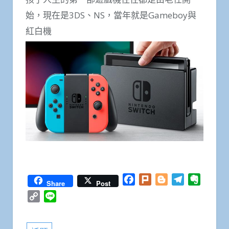
始，現在是3DS、NS，當年就是Gameboy與
紅白機
Facebook
Plurk
Blogger
Telegram
Everno
Share
Post
Copy
Line
Link