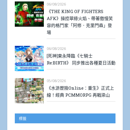
06/08/2026
《THE KING OF FIGHTERS
AFK》操控翠綠火焰、帶著傲慢笑
容的格鬥家「阿修．克里門森」登
場
06/08/2026
[死神]東永降臨《七騎士
Re:BIRTH》 同步推出各種夏日活動
05/08/2026
《水滸歷險Online：重生》正式上
線！經典 PCMMORPG 再戰梁山
標籤