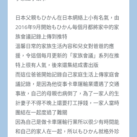
日本父親もひかん在日本網絡上小有名氣，由
2016年9月開始もひかん每個月都將家中的家
族會議記錄上傳到推特
溫馨日常的家族生活內容和兒女對爸爸的應
援，令這個每月更新的「家族會議」系列在推
特上很有人氣，後來還集結成書出版
而這位爸爸開始記錄自己家庭生活上傳家庭會
議記錄，是因為他從事卡車運輸業遭遇了交通
事故，自己的母親也病倒了，為了一家人的生
計妻子不得不晚上還要打工掙錢，一家人當時
團結在一起度過了難關
因為自己是做卡車運輸行業所以很少有時間能
和自己的家人在一起，所以もひかん就格外珍