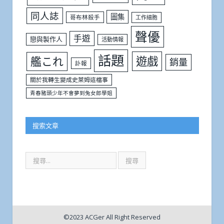
同人誌
圖集
哥布林殺手
工作細胞
聲優
手遊
戀與製作人
活動情報
話題
遊戲
艦これ
銷量
訃報
關於我轉生變成史萊姆這檔事
青春豬頭少年不會夢到兔女郎學姐
搜索文章
©2023 ACGer All Right Reserved