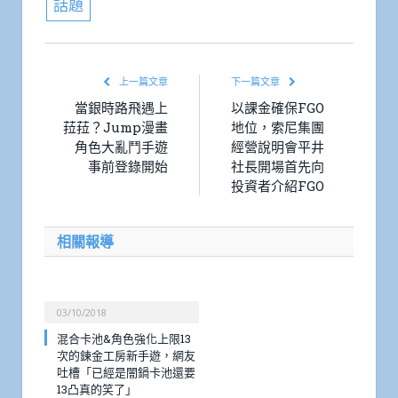
話題
上一篇文章
下一篇文章
當銀時路飛遇上
以課金確保FGO
菈菈？Jump漫畫
地位，索尼集團
角色大亂鬥手遊
經營說明會平井
事前登錄開始
社長開場首先向
投資者介紹FGO
相關報導
03/10/2018
混合卡池&角色強化上限13
次的鍊金工房新手遊，網友
吐槽「已經是闇鍋卡池還要
13凸真的笑了」