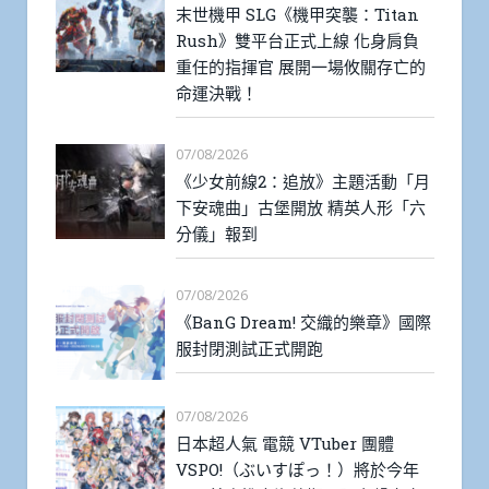
末世機甲 SLG《機甲突襲：Titan
Rush》雙平台正式上線 化身肩負
重任的指揮官 展開一場攸關存亡的
命運決戰！
07/08/2026
《少女前線2：追放》主題活動「月
下安魂曲」古堡開放 精英人形「六
分儀」報到
07/08/2026
《BanG Dream! 交織的樂章》國際
服封閉測試正式開跑
07/08/2026
日本超人氣 電競 VTuber 團體
VSPO!（ぶいすぽっ！）將於今年