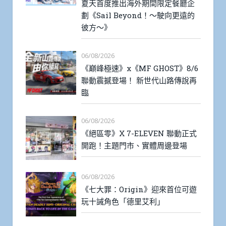
夏天首度推出海外期間限定餐廳企
劃《Sail Beyond！～駛向更遠的
彼方～》
06/08/2026
《巔峰極速》x《MF GHOST》8/6
聯動震撼登場！ 新世代山路傳說再
臨
06/08/2026
《絕區零》X 7-ELEVEN 聯動正式
開跑！主題門市、實體周邊登場
06/08/2026
《七大罪：Origin》迎來首位可遊
玩十誡角色「德里艾利」