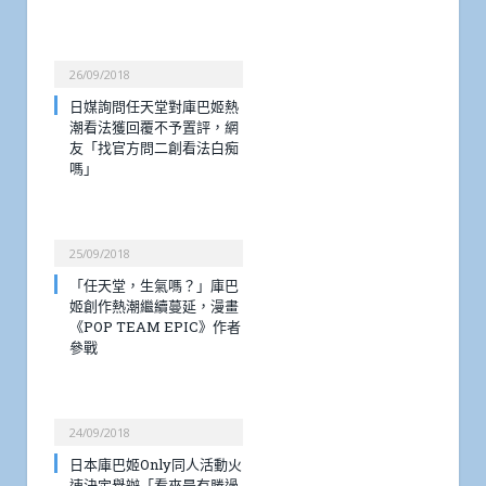
26/09/2018
日媒詢問任天堂對庫巴姬熱
潮看法獲回覆不予置評，網
友「找官方問二創看法白痴
嗎」
25/09/2018
「任天堂，生氣嗎？」庫巴
姬創作熱潮繼續蔓延，漫畫
《POP TEAM EPIC》作者
參戰
24/09/2018
日本庫巴姬Only同人活動火
速決定舉辦「看來是有勝過