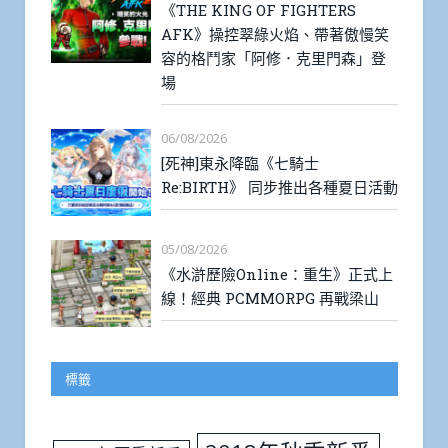
《THE KING OF FIGHTERS
AFK》操控翠綠火焰、帶著傲慢笑
容的格鬥家「阿修．克里門森」登
場
06/08/2026
[死神]東永降臨《七騎士
Re:BIRTH》 同步推出各種夏日活動
05/08/2026
《水滸歷險Online：重生》正式上
線！經典 PCMMORPG 再戰梁山
標籤