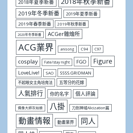
2018年秋季新番
2018年夏季新番
2019年冬季新番
2019年夏季新番
2019年春季新番
2019年秋季新番
ACGer雜燴所
2020年冬季新番
ACG業界
C94
C97
anisong
Figure
cosplay
FGO
Fate/stay night
LoveLive!
SSSS.GRIDMAN
SAO
五等分的花嫁
不起眼女主角培育法
人氣排行
個人評論
你的名字
八掛
刀劍神域Alicization篇
偶像大師灰姑娘
動畫情報
同人
動畫業界