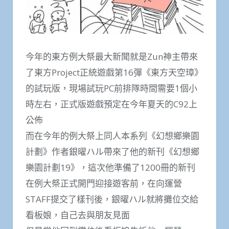
今年的東方例大祭最大新聞就是Zun神主帶來
了東方Project正統遊戲第16彈《東方天空璋》
的試玩版，現場試玩PC前排隊時間需要1個小
時左右，正式版遊戲預定在今年夏天的C92上
公佈
而在今年的例大祭上同人本系列《幻想鄉樂園
計劃》作者銀曜ハル帶來了他的新刊《幻想鄉
樂園計劃19》，這次他準備了1200冊的新刊
在例大祭正式開門迎接遊客前，在向運營
STAFF提交了樣刊後，銀曜ハル就將攤位交給
看板娘，自己去與朋友見面