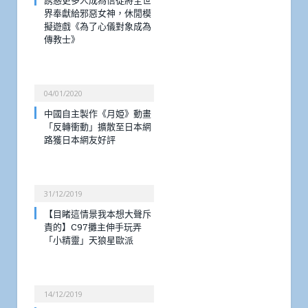
界奉獻給邪惡女神，休閒模
擬遊戲《為了心儀對象成為
傳教士》
04/01/2020
中國自主製作《月姫》動畫
「反轉衝動」擴散至日本網
路獲日本網友好評
31/12/2019
【目睹這情景我本想大聲斥
責的】C97攤主伸手玩弄
「小精靈」天狼星歐派
14/12/2019