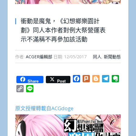
衝動是魔鬼，《幻想鄉樂園計
劃》同人本作者對例大祭營運表
示不滿稱不再參加該活動
作者:
ACGER編輯部
日期:
12/05/2017
同人
,
新聞動態
Facebook
Plurk
Blogger
Telegram
Everno
Share
Post
Copy
Line
Link
原文授權轉載自ACGdoge