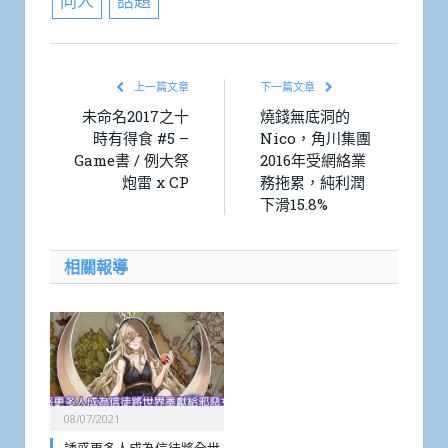
同人
話題
上一篇文章
下一篇文章
未命名2017之十
燒錢無底洞的
時有得食 #5 –
Nico，角川集團
Game書 / 例大祭
2016年受網絡業
炮雷 x CP
務拖累，純利潤
下滑15.8%
相關報導
08/07/2021
誘惑更多人成為信徒將全世