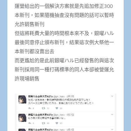
運營給出的一個解決方案就是先追加修正300
本新刊，如果隨機抽查沒有問題的話可以暫時
允許銷售新刊
但這將耗費大量的時間根本來不及，銀曜ハル
最後同意停止頒布新刊，結果這次例大祭他一
本新刊都沒賣出去
而更尷尬的是此前銀曜ハル已經發售的與這次
新刊採用同一種打碼標準的同人本卻被營運允
許現場銷售