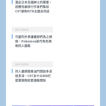
滿足日本全國紳士的需要，
因應性癖排行作家們集結
C97頒佈NTR主題合同誌
29/11/2019
可愛的外表讓畫師們為之傾
倒，Pokemon新作角色瑪
俐同人圖集
26/11/2019
同人畫師開車油門想踩多深
就多深，C97あやみR18尺
度雷姆抱枕套通販開始