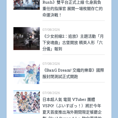
Rush》雙平台正式上線 化身肩負
重任的指揮官 展開一場攸關存亡的
命運決戰！
07/08/2026
《少女前線2：追放》主題活動「月
下安魂曲」古堡開放 精英人形「六
分儀」報到
07/08/2026
《BanG Dream! 交織的樂章》國際
服封閉測試正式開跑
07/08/2026
日本超人氣 電競 VTuber 團體
VSPO!（ぶいすぽっ！）將於今年
夏天首度推出海外期間限定餐廳企