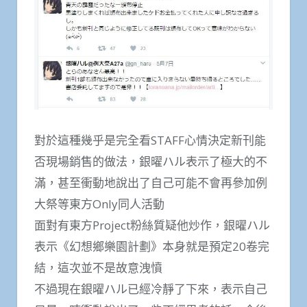
對於這種幾乎是完全看STAFF心情決定新刊能
否現場銷售的做法，銀曜ハル表示了極大的不
滿，甚至衝動地說出了自己可能不會再參加例
大祭等東方Only同人活動
面對有東方Project粉絲質疑他炒作，銀曜ハル
表示《幻想鄉樂園計劃》本身就是預定20卷完
結，這次並不是故意洩憤
不過現在銀曜ハル已經冷靜了下來，表示自己