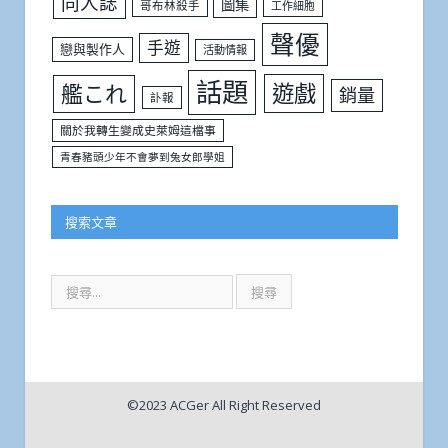
同人誌
圖集
哥布林殺手
工作細胞
聲優
手遊
戀與製作人
活動情報
話題
遊戲
艦これ
銷量
訃報
關於我轉生變成史萊姆這檔事
青春豬頭少年不會夢到兔女郎學姐
搜索文章
©2023 ACGer All Right Reserved