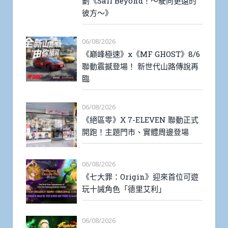
劃《Sail Beyond！～駛向更遠的
彼方～》
06/08/2026
《巔峰極速》x《MF GHOST》8/6
聯動震撼登場！ 新世代山路傳說再
臨
06/08/2026
《絕區零》X 7-ELEVEN 聯動正式
開跑！主題門市、實體周邊登場
06/08/2026
《七大罪：Origin》迎來首位可遊
玩十誡角色「德里艾利」
06/08/2026