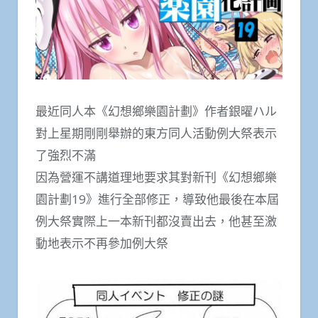
最近同人本《幻想鄉樂園計劃》作者銀曜ハル
對上星期剛剛舉辦的東方同人活動例大祭表示
了強烈不滿
因為營運不講道理地要求其對新刊《幻想鄉樂
園計劃19》進行全部修正，導致他最後在本屆
例大祭實際上一本新刊都沒賣出去，他甚至激
動地表示不再參加例大祭