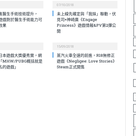
07/10/2018
進醫生手術技術提升，
未上線先確定與「我妹」聯動，伏
導遊戲對於醫生手術能力可
見司×神崎廣《Engage
效果
Princess》遊戲情報&PV第2彈公
開
15/09/2018
選日本遊戲大獎優秀賞，網
蒸汽火車全速的前進，R18無修正
「MHW/PUBG概括就是
遊戲《Negligee: Love Stories》
齊名的遊戲」
Steam正式開售