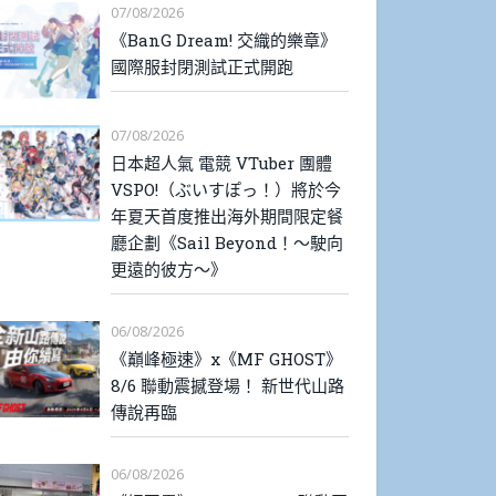
07/08/2026
《BanG Dream! 交織的樂章》
國際服封閉測試正式開跑
07/08/2026
日本超人氣 電競 VTuber 團體
VSPO!（ぶいすぽっ！）將於今
年夏天首度推出海外期間限定餐
廳企劃《Sail Beyond！～駛向
更遠的彼方～》
06/08/2026
《巔峰極速》x《MF GHOST》
8/6 聯動震撼登場！ 新世代山路
傳說再臨
06/08/2026