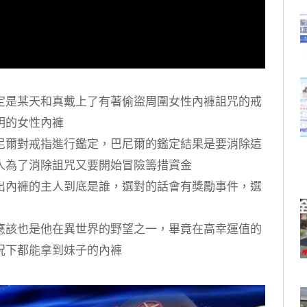
定是某天和真戴上了有著偷盜周圍女性內褲詛咒的戒
明的女性內褲
尼爾對戒指進行鑑定，巴尼爾的鑑定結果是要消除這
人為了消除詛咒又要開始冒險籌措資金
出內褲的主人到底是誰，選對的話會有獎勵事件，選
應該也是他在異世界的野望之一，畢竟在高幸運值的
況下都能拿到妹子的內褲