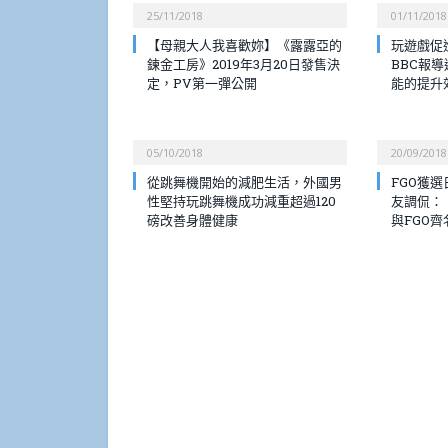
25/11/2018
01/11/2018
【母親大人我喜歡妳】《露露亞的
玩遊戲促
鍊金工房》2019年3月20日發售決
BBC報
定，PV第一彈公開
能的提升
05/10/2018
20/09/2018
從跳舞機開始的減肥生活，外國男
FGO獲
性堅持玩跳舞機成功減重超過120
友調侃：
磅改善身體健康
與FGO