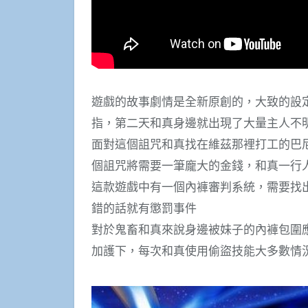
遊戲的故事劇情是全新原創的，大致的設
指，第二天和真身邊就出現了大量主人不
面對這個詛咒和真找在維茲那裡打工的巴
個詛咒將需要一筆龐大的金錢，和真一行
這款遊戲中有一個內褲審判系統，需要找
錯的話就有懲罰事件
對於鬼畜和真來說身邊被妹子的內褲包圍
加護下，每次和真使用偷盜技能大多數情