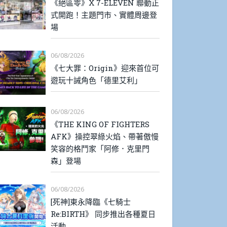
《絕區零》X 7-ELEVEN 聯動正
式開跑！主題門市、實體周邊登
場
06/08/2026
《七大罪：Origin》迎來首位可
遊玩十誡角色「德里艾利」
06/08/2026
《THE KING OF FIGHTERS
AFK》操控翠綠火焰、帶著傲慢
笑容的格鬥家「阿修．克里門
森」登場
06/08/2026
[死神]東永降臨《七騎士
Re:BIRTH》 同步推出各種夏日
活動