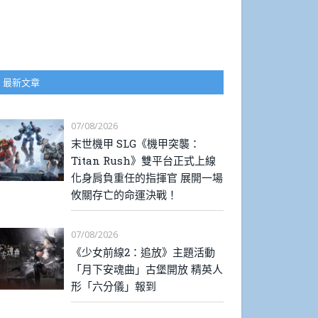
最新文章
07/08/2026
末世機甲 SLG《機甲突襲：
Titan Rush》雙平台正式上線
化身肩負重任的指揮官 展開一場
攸關存亡的命運決戰！
07/08/2026
《少女前線2：追放》主題活動
「月下安魂曲」古堡開放 精英人
形「六分儀」報到