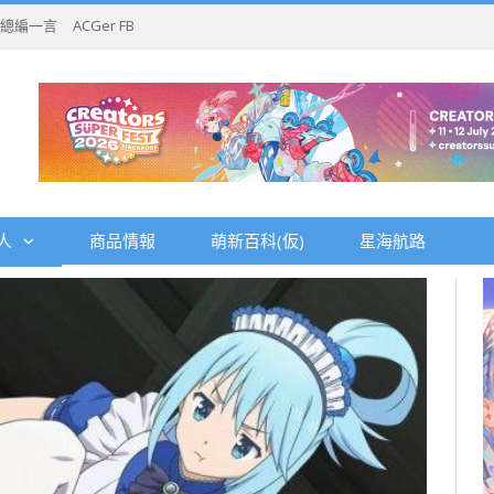
總編一言
ACGer FB
人
商品情報
萌新百科(仮)
星海航路