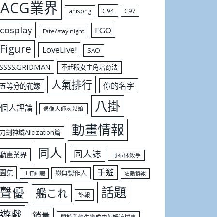
ACG業界
C94
C97
anisong
cosplay
FGO
Fate/stay night
Figure
LoveLive!
SAO
SSSS.GRIDMAN
不起眼女主角培育法
人氣排行
你的名字
五等分的花嫁
八掛
個人評論
偶像大師灰姑娘
動畫情報
刀劍神域Alicization篇
同人
同人誌
動畫業界
哥布林殺手
手遊
圖集
戀與製作人
工作細胞
活動情報
話題
聲優
艦これ
訃報
遊戲
銷量
關於我轉生變成史萊姆這檔事