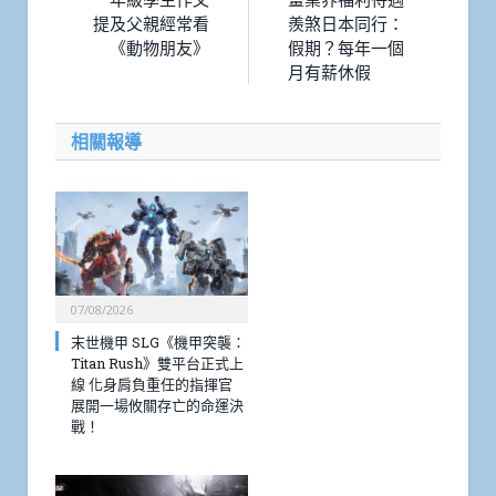
提及父親經常看
羨煞日本同行：
《動物朋友》
假期？每年一個
月有薪休假
相關報導
07/08/2026
末世機甲 SLG《機甲突襲：
Titan Rush》雙平台正式上
線 化身肩負重任的指揮官
展開一場攸關存亡的命運決
戰！