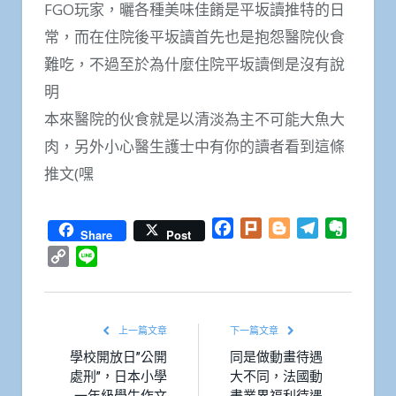
FGO玩家，曬各種美味佳餚是平坂讀推特的日
常，而在住院後平坂讀首先也是抱怨醫院伙食
難吃，不過至於為什麼住院平坂讀倒是沒有說
明
本來醫院的伙食就是以清淡為主不可能大魚大
肉，另外小心醫生護士中有你的讀者看到這條
推文(嘿
Facebook
Plurk
Blogger
Telegram
Everno
Share
Post
Copy
Line
Link
上一篇文章
下一篇文章
學校開放日”公開
同是做動畫待遇
處刑”，日本小學
大不同，法國動
一年級學生作文
畫業界福利待遇