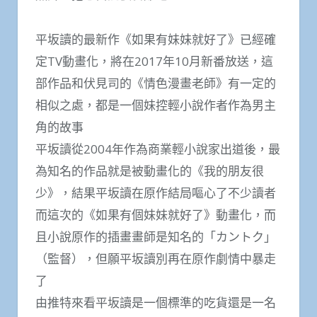
平坂讀的最新作《如果有妹妹就好了》已經確
定TV動畫化，將在2017年10月新番放送，這
部作品和伏見司的《情色漫畫老師》有一定的
相似之處，都是一個妹控輕小說作者作為男主
角的故事
平坂讀從2004年作為商業輕小說家出道後，最
為知名的作品就是被動畫化的《我的朋友很
少》，結果平坂讀在原作結局嘔心了不少讀者
而這次的《如果有個妹妹就好了》動畫化，而
且小說原作的插畫畫師是知名的「カントク」
（監督），但願平坂讀別再在原作劇情中暴走
了
由推特來看平坂讀是一個標準的吃貨還是一名