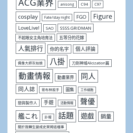
ACG業界
C94
C97
anisong
Figure
cosplay
FGO
Fate/stay night
LoveLive!
SSSS.GRIDMAN
SAO
五等分的花嫁
不起眼女主角培育法
人氣排行
個人評論
你的名字
八掛
刀劍神域Alicization篇
偶像大師灰姑娘
動畫情報
同人
動畫業界
同人誌
圖集
哥布林殺手
工作細胞
聲優
手遊
戀與製作人
活動情報
話題
遊戲
艦これ
銷量
訃報
關於我轉生變成史萊姆這檔事