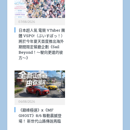
07/08/2026
日本超人氣 電競 VTuber 團
體 VSPO!（ぶいすぽっ！）
將於今年夏天首度推出海外
期間限定餐廳企劃《Sail
Beyond！～駛向更遠的彼
方～》
06/08/2026
《巔峰極速》x《MF
GHOST》8/6 聯動震撼登
場！ 新世代山路傳說再臨