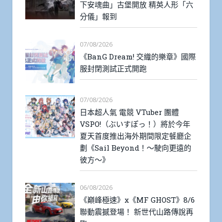
下安魂曲」古堡開放 精英人形「六
分儀」報到
07/08/2026
《BanG Dream! 交織的樂章》國際
服封閉測試正式開跑
07/08/2026
日本超人氣 電競 VTuber 團體
VSPO!（ぶいすぽっ！）將於今年
夏天首度推出海外期間限定餐廳企
劃《Sail Beyond！～駛向更遠的
彼方～》
06/08/2026
《巔峰極速》x《MF GHOST》8/6
聯動震撼登場！ 新世代山路傳說再