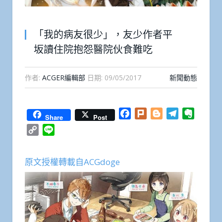
「我的病友很少」，友少作者平
坂讀住院抱怨醫院伙食難吃
作者:
ACGER編輯部
日期:
09/05/2017
新聞動態
Facebook
Plurk
Blogger
Telegram
Everno
Share
Post
Copy
Line
Link
原文授權轉載自ACGdoge