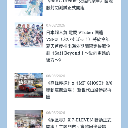
《BanG Dream! 交織的樂章》國際
服封閉測試正式開跑
07/08/2026
日本超人氣 電競 VTuber 團體
VSPO!（ぶいすぽっ！）將於今年
夏天首度推出海外期間限定餐廳企
劃《Sail Beyond！～駛向更遠的
彼方～》
06/08/2026
《巔峰極速》x《MF GHOST》8/6
聯動震撼登場！ 新世代山路傳說再
臨
06/08/2026
《絕區零》X 7-ELEVEN 聯動正式
開跑！主題門市、實體周邊登場