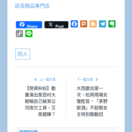
誌及精品專門店
Facebook
Plurk
Blogger
Telegram
Everno
Share
Post
Copy
Line
Link
同人
上一篇文章
下一篇文章
【勞資糾紛】動
大西獻出第一
畫演出家西村大
次，松岡現場女
樹稱自己被某公
聲配音，「茅野
司拖欠工資，又
飲酒」不起眼女
是銀鍊？
主特別聯動回