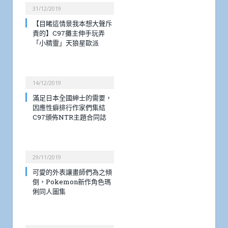
31/12/2019
【目睹這情景我本想大聲斥
責的】C97攤主伸手玩弄
「小精靈」天狼星歐派
14/12/2019
滿足日本全國紳士的需要，
因應性癖排行作家們集結
C97頒佈NTR主題合同誌
29/11/2019
可愛的外表讓畫師們為之傾
倒，Pokemon新作角色瑪
俐同人圖集