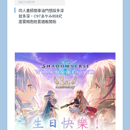
26/11/2019
同人畫師開車油門想踩多深
就多深，C97あやみR18尺
度雷姆抱枕套通販開始