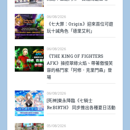
06/08/2026
《七大罪：Origin》迎來首位可遊
玩十誡角色「德里艾利」
06/08/2026
《THE KING OF FIGHTERS
AFK》操控翠綠火焰、帶著傲慢笑
容的格鬥家「阿修．克里門森」登
場
06/08/2026
[死神]東永降臨《七騎士
Re:BIRTH》 同步推出各種夏日活動
05/08/2026