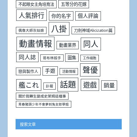
五等分的花嫁
不起眼女主角培育法
人氣排行
個人評論
你的名字
八掛
刀劍神域Alicization篇
偶像大師灰姑娘
動畫情報
同人
動畫業界
同人誌
圖集
哥布林殺手
工作細胞
聲優
手遊
戀與製作人
活動情報
話題
遊戲
艦これ
銷量
訃報
關於我轉生變成史萊姆這檔事
青春豬頭少年不會夢到兔女郎學姐
搜索文章