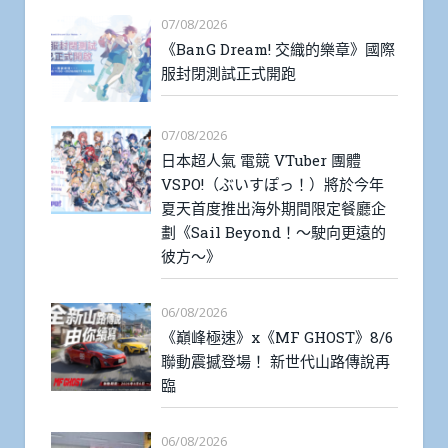
07/08/2026
《BanG Dream! 交織的樂章》國際
服封閉測試正式開跑
07/08/2026
日本超人氣 電競 VTuber 團體
VSPO!（ぶいすぽっ！）將於今年
夏天首度推出海外期間限定餐廳企
劃《Sail Beyond！～駛向更遠的
彼方～》
06/08/2026
《巔峰極速》x《MF GHOST》8/6
聯動震撼登場！ 新世代山路傳說再
臨
06/08/2026