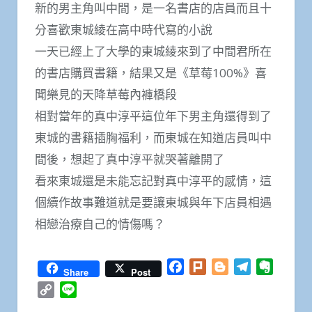
新的男主角叫中間，是一名書店的店員而且十
分喜歡東城綾在高中時代寫的小說
一天已經上了大學的東城綾來到了中間君所在
的書店購買書籍，結果又是《草莓100%》喜
聞樂見的天降草莓內褲橋段
相對當年的真中淳平這位年下男主角還得到了
東城的書籍插胸福利，而東城在知道店員叫中
間後，想起了真中淳平就哭著離開了
看來東城還是未能忘記對真中淳平的感情，這
個續作故事難道就是要讓東城與年下店員相遇
相戀治療自己的情傷嗎？
Facebook
Plurk
Blogger
Telegram
Everno
Share
Post
Copy
Line
Link