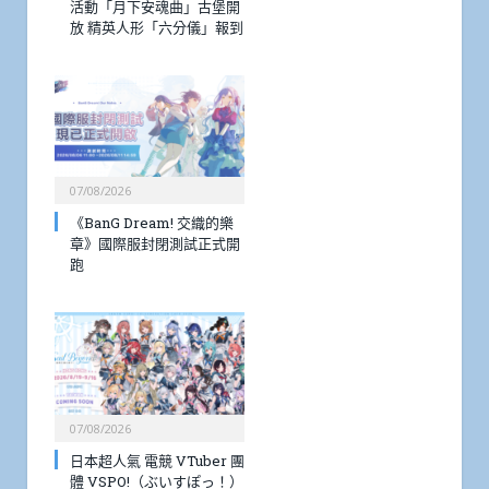
活動「月下安魂曲」古堡開
放 精英人形「六分儀」報到
07/08/2026
《BanG Dream! 交織的樂
章》國際服封閉測試正式開
跑
07/08/2026
日本超人氣 電競 VTuber 團
體 VSPO!（ぶいすぽっ！）