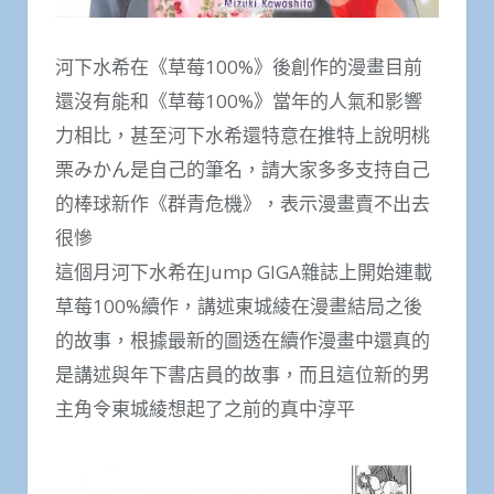
河下水希在《草莓100%》後創作的漫畫目前
還沒有能和《草莓100%》當年的人氣和影響
力相比，甚至河下水希還特意在推特上說明桃
栗みかん是自己的筆名，請大家多多支持自己
的棒球新作《群青危機》，表示漫畫賣不出去
很慘
這個月河下水希在Jump GIGA雜誌上開始連載
草莓100%續作，講述東城綾在漫畫結局之後
的故事，根據最新的圖透在續作漫畫中還真的
是講述與年下書店員的故事，而且這位新的男
主角令東城綾想起了之前的真中淳平