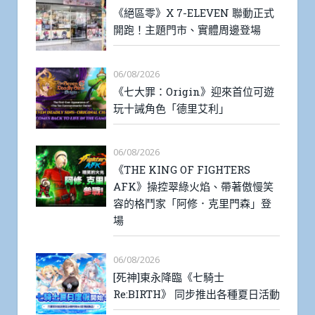
《絕區零》X 7-ELEVEN 聯動正式
開跑！主題門市、實體周邊登場
06/08/2026
《七大罪：Origin》迎來首位可遊
玩十誡角色「德里艾利」
06/08/2026
《THE KING OF FIGHTERS
AFK》操控翠綠火焰、帶著傲慢笑
容的格鬥家「阿修．克里門森」登
場
06/08/2026
[死神]東永降臨《七騎士
Re:BIRTH》 同步推出各種夏日活動