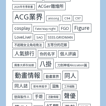
ACGer雜燴所
2020年冬季新番
ACG業界
C94
C97
anisong
Figure
cosplay
FGO
Fate/stay night
LoveLive!
SSSS.GRIDMAN
SAO
五等分的花嫁
不起眼女主角培育法
人氣排行
個人評論
你的名字
八掛
刀劍神域Alicization篇
偶像大師灰姑娘
動畫情報
同人
動畫業界
同人誌
圖集
哥布林殺手
工作細胞
聲優
手遊
戀與製作人
活動情報