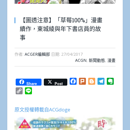
【圖透注意】「草莓100%」漫畫
續作，東城綾與年下書店員的故
事
作者:
ACGER編輯部
日期:
27/04/2017
ACGN
,
新聞動態
,
漫畫
Facebook
Plurk
Blogger
Telegram
Everno
Share
Post
Copy
Line
Link
原文授權轉載自ACGdoge