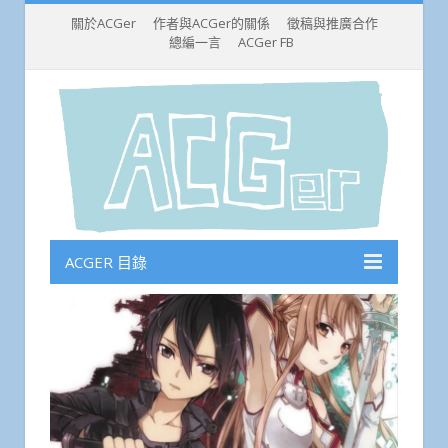
關於ACGer
作者與ACGer的關係
徵稿與推廣合作
總編一言
ACGer FB
ACGER 目錄