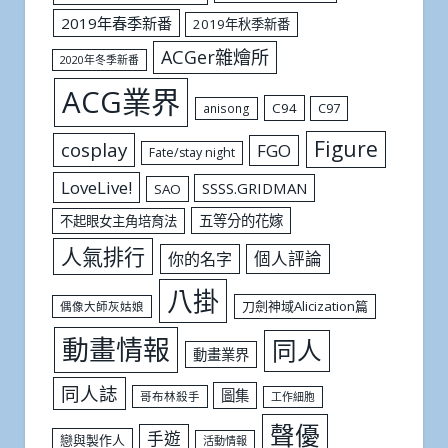
2019年春季新番
2019年秋季新番
ACGer雜燴所
2020年冬季新番
ACG業界
C94
C97
anisong
Figure
cosplay
FGO
Fate/stay night
LoveLive!
SSSS.GRIDMAN
SAO
五等分的花嫁
不起眼女主角培育法
人氣排行
個人評論
你的名字
八掛
刀劍神域Alicization篇
偶像大師灰姑娘
動畫情報
同人
動畫業界
同人誌
圖集
哥布林殺手
工作細胞
聲優
手遊
戀與製作人
活動情報