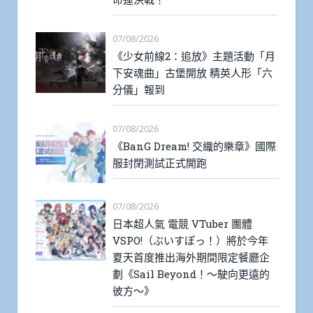
07/08/2026
《少女前線2：追放》主題活動「月
下安魂曲」古堡開放 精英人形「六
分儀」報到
07/08/2026
《BanG Dream! 交織的樂章》國際
服封閉測試正式開跑
07/08/2026
日本超人氣 電競 VTuber 團體
VSPO!（ぶいすぽっ！）將於今年
夏天首度推出海外期間限定餐廳企
劃《Sail Beyond！～駛向更遠的
彼方～》