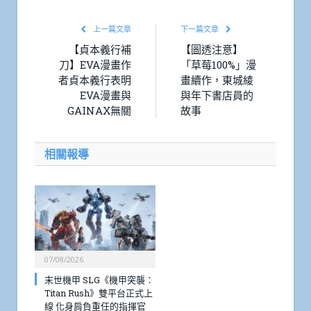
上一篇文章
下一篇文章
【貞本義行補
【圖透注意】
刀】EVA漫畫作
「草莓100%」漫
者貞本義行表明
畫續作，東城綾
EVA漫畫與
與年下書店員的
GAINAX無關
故事
相關報導
07/08/2026
末世機甲 SLG《機甲突襲：
Titan Rush》雙平台正式上
線 化身肩負重任的指揮官