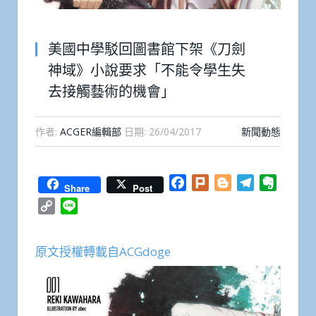
美國中學駁回圖書館下架《刀劍
神域》小說要求「不能令學生失
去接觸藝術的機會」
作者:
ACGER編輯部
日期:
26/04/2017
新聞動態
Facebook
Plurk
Blogger
Telegram
Everno
Share
Post
Copy
Line
Link
原文授權轉載自ACGdoge