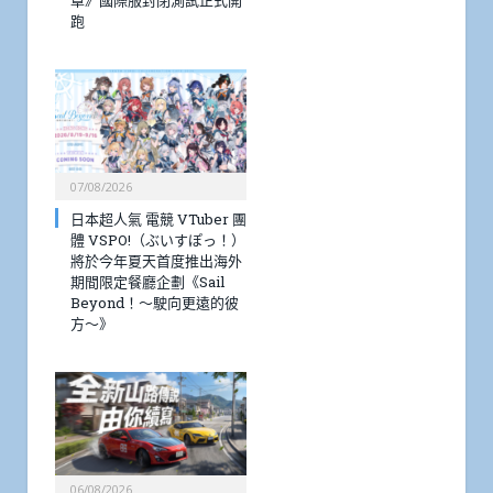
跑
07/08/2026
日本超人氣 電競 VTuber 團
體 VSPO!（ぶいすぽっ！）
將於今年夏天首度推出海外
期間限定餐廳企劃《Sail
Beyond！～駛向更遠的彼
方～》
06/08/2026