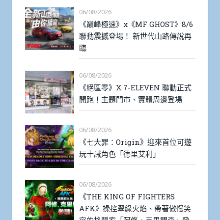
06/08/2026
《巔峰極速》x《MF GHOST》8/6
聯動震撼登場！ 新世代山路傳說再
臨
06/08/2026
《絕區零》X 7-ELEVEN 聯動正式
開跑！主題門市、實體周邊登場
06/08/2026
《七大罪：Origin》迎來首位可遊
玩十誡角色「德里艾利」
06/08/2026
《THE KING OF FIGHTERS
AFK》操控翠綠火焰、帶著傲慢笑