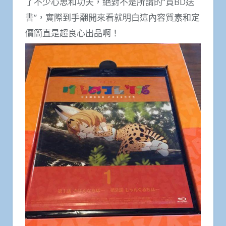
了不少心思和功夫，絕對不是所謂的”買BD送
書”，實際到手翻開來看就明白這內容質素和定
價簡直是超良心出品啊！