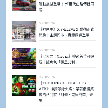
聯動震撼登場！ 新世代山路傳說再
臨
06/08/2026
《絕區零》X 7-ELEVEN 聯動正式
開跑！主題門市、實體周邊登場
06/08/2026
《七大罪：Origin》迎來首位可遊
玩十誡角色「德里艾利」
06/08/2026
《THE KING OF FIGHTERS
AFK》操控翠綠火焰、帶著傲慢笑
容的格鬥家「阿修．克里門森」登
場