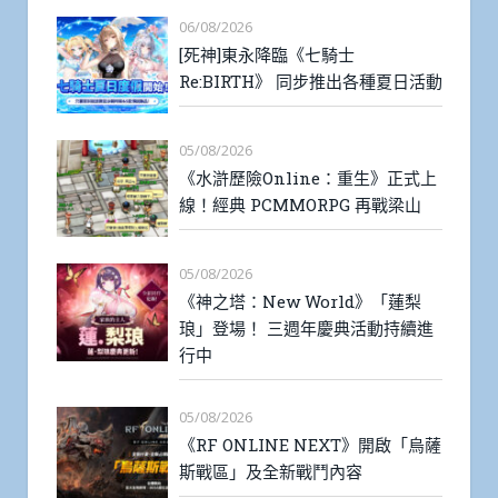
06/08/2026
[死神]東永降臨《七騎士
Re:BIRTH》 同步推出各種夏日活動
05/08/2026
《水滸歷險Online：重生》正式上
線！經典 PCMMORPG 再戰梁山
05/08/2026
《神之塔：New World》「蓮梨
琅」登場！ 三週年慶典活動持續進
行中
05/08/2026
《RF ONLINE NEXT》開啟「烏薩
斯戰區」及全新戰鬥內容