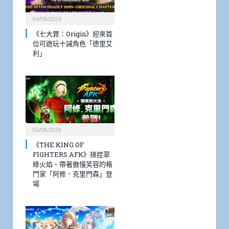
06/08/2026
《七大罪：Origin》迎來首
位可遊玩十誡角色「德里艾
利」
06/08/2026
《THE KING OF
FIGHTERS AFK》操控翠
綠火焰、帶著傲慢笑容的格
鬥家「阿修．克里門森」登
場