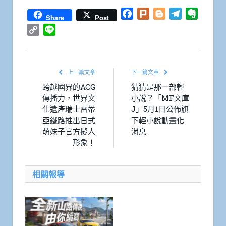
Facebook
Plurk
Blogger
Telegram
Everno
Share
Post
Copy
Line
Link
上一篇文章
下一篇文章
跨越國界的ACG
猜猜是那一部輕
傳播力，世界文
小說？「MF文庫
化遺產瑞士雷蒂
J」5月1日公佈旗
亞鐵路推出日式
下輕小說動畫化
萌妹子官方擬人
消息
形象！
相關報導