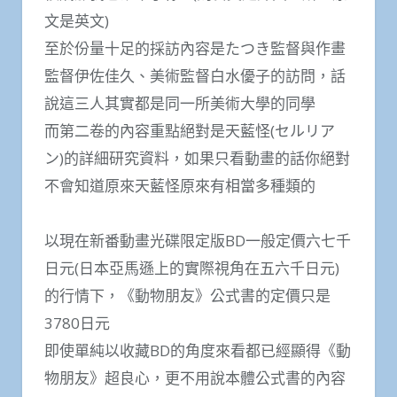
文是英文)
至於份量十足的採訪內容是たつき監督與作畫
監督伊佐佳久、美術監督白水優子的訪問，話
說這三人其實都是同一所美術大學的同學
而第二卷的內容重點絕對是天藍怪(セルリア
ン)的詳細研究資料，如果只看動畫的話你絕對
不會知道原來天藍怪原來有相當多種類的
以現在新番動畫光碟限定版BD一般定價六七千
日元(日本亞馬遜上的實際視角在五六千日元)
的行情下，《動物朋友》公式書的定價只是
3780日元
即使單純以收藏BD的角度來看都已經顯得《動
物朋友》超良心，更不用說本體公式書的內容