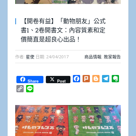
【開卷有益】「動物朋友」公式
書1、2卷開書文：內容質素和定
價簡直是超良心出品！
作者:
星使
日期:
24/04/2017
商品情報
,
敗家報告
Facebook
Plurk
Blogger
Telegram
Everno
Share
Post
Copy
Line
Link