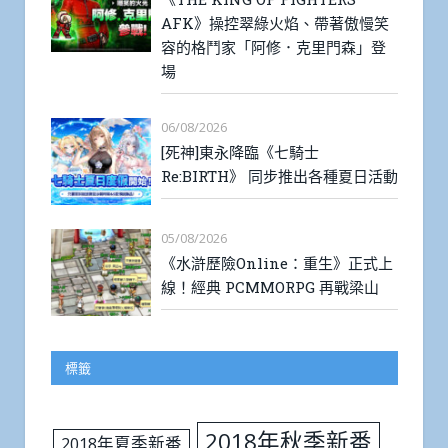
AFK》操控翠綠火焰、帶著傲慢笑
容的格鬥家「阿修．克里門森」登
場
06/08/2026
[死神]東永降臨《七騎士
Re:BIRTH》 同步推出各種夏日活動
05/08/2026
《水滸歷險Online：重生》正式上
線！經典 PCMMORPG 再戰梁山
標籤
2018年秋季新番
2018年夏季新番