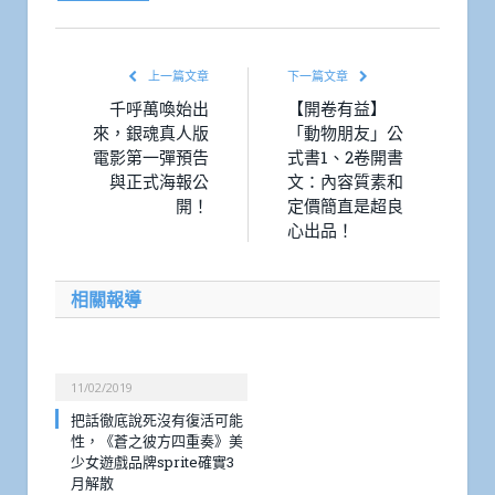
上一篇文章
下一篇文章
千呼萬喚始出
【開卷有益】
來，銀魂真人版
「動物朋友」公
電影第一彈預告
式書1、2卷開書
與正式海報公
文：內容質素和
開！
定價簡直是超良
心出品！
相關報導
11/02/2019
把話徹底說死沒有復活可能
性，《蒼之彼方四重奏》美
少女遊戲品牌sprite確實3
月解散