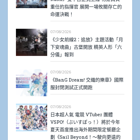
重任的指揮官 展開一場攸關存亡的
命運決戰！
07/08/2026
《少女前線2：追放》主題活動「月
下安魂曲」古堡開放 精英人形「六
分儀」報到
07/08/2026
《BanG Dream! 交織的樂章》國際
服封閉測試正式開跑
07/08/2026
日本超人氣 電競 VTuber 團體
VSPO!（ぶいすぽっ！）將於今年
夏天首度推出海外期間限定餐廳企
劃《Sail Beyond！～駛向更遠的