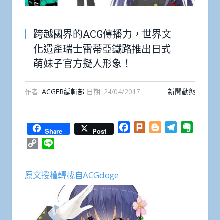
跨越國界的ACG傳播力，世界文
化遺產瑞士雷蒂亞鐵路推出日式
萌妹子官方擬人形象！
作者:
ACGER編輯部
日期:
24/04/2017
新聞動態
Facebook
Plurk
Blogger
Telegram
Everno
Share
Post
Copy
Line
Link
原文授權轉載自ACGdoge