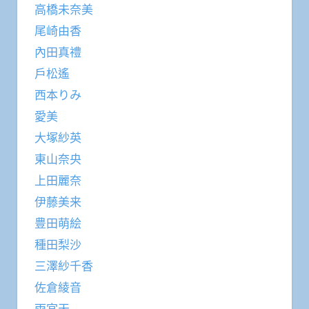
高橋未奈美
尾崎由香
內田真禮
戶松遙
西本りみ
愛美
大塚紗英
東山奈央
上田麗奈
伊藤美来
豊田萌絵
種田梨沙
三澤紗千香
佐倉綾音
雨宮天