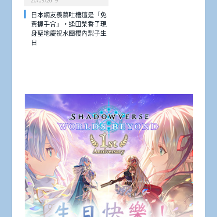
20/09/2019
日本網友羨慕吐槽這是「免
費握手會」，逢田梨香子現
身聖地慶祝水團櫻內梨子生
日