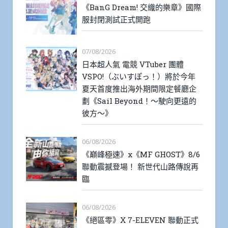
《BanG Dream! 交織的樂章》國際
服封閉測試正式開跑
07/08/2026
日本超人氣 電競 VTuber 團體
VSPO!（ぶいすぽっ！）將於今年
夏天首度推出海外期間限定餐廳企
劃《Sail Beyond！～駛向更遠的
彼方～》
06/08/2026
《巔峰極速》x《MF GHOST》8/6
聯動震撼登場！ 新世代山路傳說再
臨
06/08/2026
《絕區零》X 7-ELEVEN 聯動正式