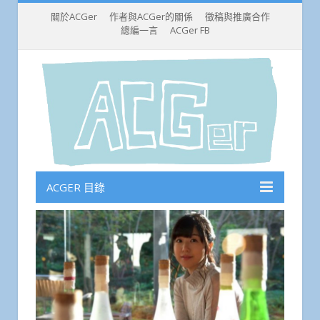
關於ACGer
作者與ACGer的關係
徵稿與推廣合作
總編一言
ACGer FB
ACGER 目錄