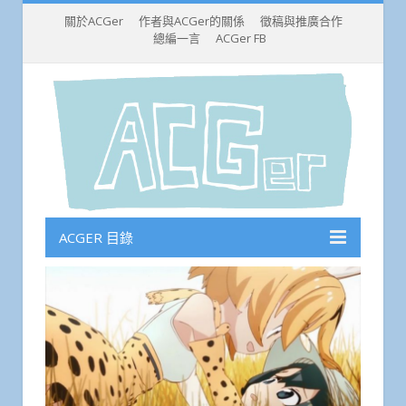
關於ACGer
作者與ACGer的關係
徵稿與推廣合作
總編一言
ACGer FB
ACGER 目錄