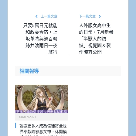
上一篇文章
下一篇文章
只要5萬日元就能
人外版女高中生
和政委合宿，上
的日常，7月新番
坂堇將與過百粉
「半獸人的煩
絲共渡兩日一夜
惱」視覺圖＆製
旅行
作陣容公開
相關報導
08/07/2021
誘惑更多人成為信徒將全世
界奉獻給邪惡女神，休閒模