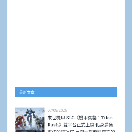
最新文章
07/08/2026
末世機甲 SLG《機甲突襲：Titan
Rush》雙平台正式上線 化身肩負
重任的指揮官 展開一場攸關存亡的