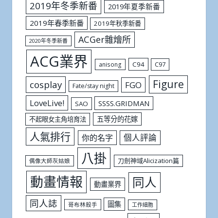
2019年冬季新番
2019年夏季新番
2019年春季新番
2019年秋季新番
ACGer雜燴所
2020年冬季新番
ACG業界
C94
C97
anisong
Figure
cosplay
FGO
Fate/stay night
LoveLive!
SSSS.GRIDMAN
SAO
五等分的花嫁
不起眼女主角培育法
人氣排行
個人評論
你的名字
八掛
刀劍神域Alicization篇
偶像大師灰姑娘
動畫情報
同人
動畫業界
同人誌
圖集
哥布林殺手
工作細胞