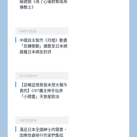
擬遊戲《為了心儀對象成為
傳教士》
04/01/2020
中國自主製作《月姫》動畫
「反轉衝動」擴散至日本網
路獲日本網友好評
31/12/2019
【目睹這情景我本想大聲斥
責的】C97攤主伸手玩弄
「小精靈」天狼星歐派
14/12/2019
滿足日本全國紳士的需要，
因應性癖排行作家們集結