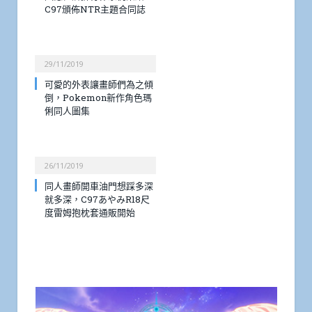
C97頒佈NTR主題合同誌
29/11/2019
可愛的外表讓畫師們為之傾
倒，Pokemon新作角色瑪
俐同人圖集
26/11/2019
同人畫師開車油門想踩多深
就多深，C97あやみR18尺
度雷姆抱枕套通販開始