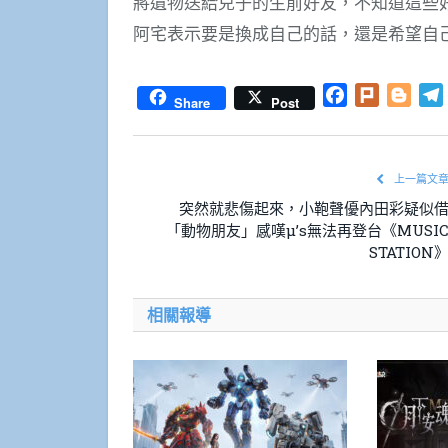
將遺物送給兒子的生前好友，不知道這些
阿宅表示要是換成自己的話，還是希望自
Facebook
Plurk
Blog
Share
Post
上一篇文
突然就悲傷起來，小鞄聲優內田彩疑似
「動物朋友」感嘆μ’s無法再登台《MUSI
STATION
相關報導