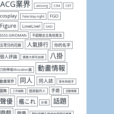
ACG業界
C94
C97
anisong
cosplay
FGO
Fate/stay night
Figure
LoveLive!
SAO
SSSS.GRIDMAN
不起眼女主角培育法
人氣排行
你的名字
五等分的花嫁
八掛
個人評論
偶像大師灰姑娘
動畫情報
刀劍神域Alicization篇
同人
同人誌
動畫業界
哥布林殺手
手遊
圖集
戀與製作人
工作細胞
活動情報
話題
聲優
艦これ
訃報
遊戲
銷量
關於我轉生變成史萊姆這檔事