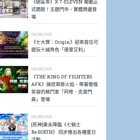
《絕區零》X 7-ELEVEN 聯動正
式開跑！主題門市、實體周邊登
場
06/08/2026
《七大罪：Origin》迎來首位可
遊玩十誡角色「德里艾利」
06/08/2026
《THE KING OF FIGHTERS
AFK》操控翠綠火焰、帶著傲慢
笑容的格鬥家「阿修．克里門
森」登場
06/08/2026
[死神]東永降臨《七騎士
Re:BIRTH》 同步推出各種夏日
活動