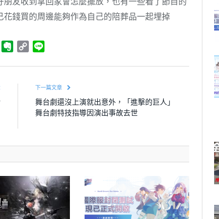
好朋友收到拿回家會怎麼擺放，也有一些看了節目的
己花錢買的周邊能夠作為自己的陪葬品一起埋掉
ger
Telegram
Evernote
Copy
Line
Link
章
下一篇文章
借
舞台劇還沒上演就出意外，「進擊的巨人」
C
舞台劇特技指導因演出事故去世
》