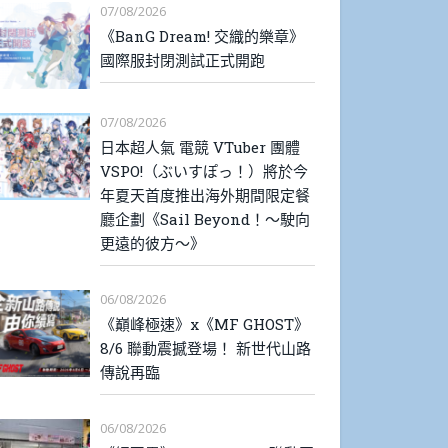
07/08/2026
《BanG Dream! 交織的樂章》
國際服封閉測試正式開跑
07/08/2026
日本超人氣 電競 VTuber 團體
VSPO!（ぶいすぽっ！）將於今
年夏天首度推出海外期間限定餐
廳企劃《Sail Beyond！～駛向
更遠的彼方～》
06/08/2026
《巔峰極速》x《MF GHOST》
8/6 聯動震撼登場！ 新世代山路
傳說再臨
06/08/2026