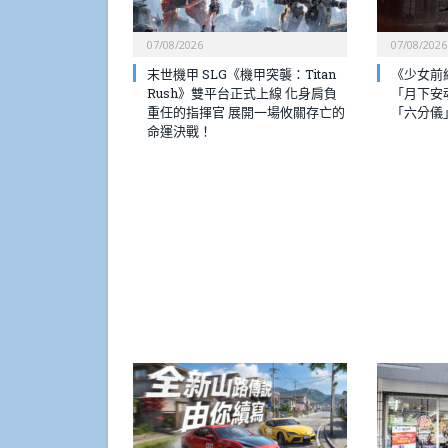
07/08/2026
07/08/2026
末世機甲 SLG《機甲突襲：Titan
《少女前
Rush》雙平台正式上線 化身肩負
「月下安
重任的指揮官 展開一場攸關存亡的
「六分儀
命運決戰！