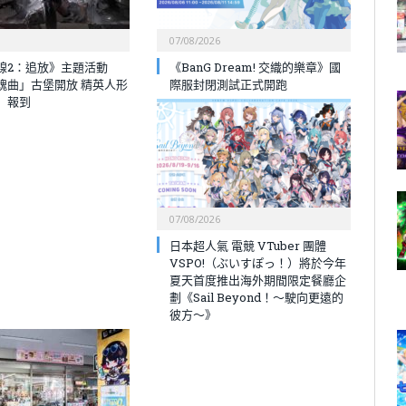
07/08/2026
線2：追放》主題活動
《BanG Dream! 交織的樂章》國
魂曲」古堡開放 精英人形
際服封閉測試正式開跑
」報到
07/08/2026
日本超人氣 電競 VTuber 團體
VSPO!（ぶいすぽっ！）將於今年
夏天首度推出海外期間限定餐廳企
劃《Sail Beyond！～駛向更遠的
彼方～》