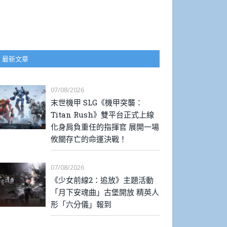
最新文章
07/08/2026
末世機甲 SLG《機甲突襲：
Titan Rush》雙平台正式上線
化身肩負重任的指揮官 展開一場
攸關存亡的命運決戰！
07/08/2026
《少女前線2：追放》主題活動
「月下安魂曲」古堡開放 精英人
形「六分儀」報到